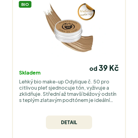
BIO
39 Kč
od
Skladem
Lehký bio make-up Odylique č. 50 pro
citlivou pleť sjednocuje tón, vyživuje a
zklidňuje. Střední až tmavší béžový odstín
s teplým zlatavým podtónem je ideální
pro opálenou či olivovou pleť. Bez
parfemace, vhodný pro každodenní
použití.
DETAIL