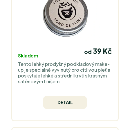
39 Kč
od
Skladem
Tento lehký prodyšný podkladový make-
up je speciálně vyvinutý pro citlivou pleť a
poskytuje lehké a střední krytí s krásným
saténovým finišem.
DETAIL