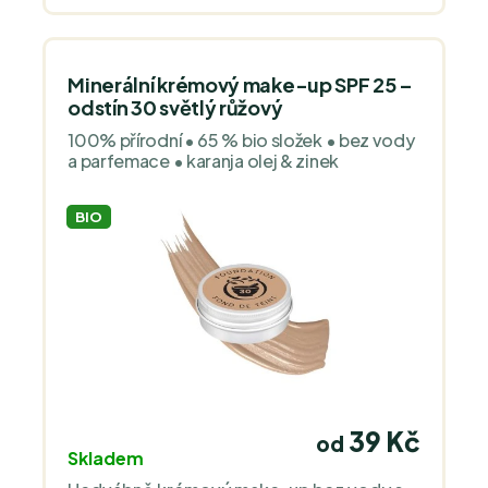
Minerální krémový make-up SPF 25 –
odstín 30 světlý růžový
100% přírodní • 65 % bio složek • bez vody
a parfemace • karanja olej & zinek
BIO
39 Kč
od
Skladem