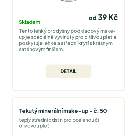
39 Kč
od
Skladem
Tento lehký prodyšný podkladový make-
up je speciálně vyvinutý pro citlivou pleť a
poskytuje lehké a střední krytí s krásným
saténovým finišem.
DETAIL
Tekutý minerální make-up - č. 50
teplý střední odstín pro opálenou či
olivovou pleť