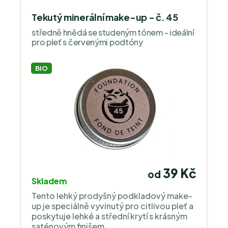
Tekutý minerální make-up - č. 45
středně hnědá se studeným tónem - ideální
pro pleť s červenými podtóny
BIO
39 Kč
od
Skladem
Tento lehký prodyšný podkladový make-
up je speciálně vyvinutý pro citlivou pleť a
poskytuje lehké a střední krytí s krásným
saténovým finišem.