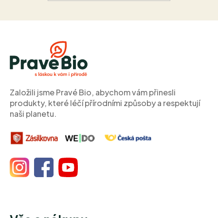
Z
á
p
a
t
í
Založili jsme Pravé Bio, abychom vám přinesli
produkty, které léčí přírodními způsoby a respektují
naši planetu.