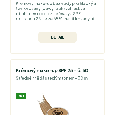
Krémový make-up bez vody pro hladký a
tzv. orosený (dewy look) vzhled. Je
obohacen o oxid zinečnatý s SPF
ochranou 25. Je ze 65% certifikovaný bio
nejpřísnější evropskou organizací
COSMOS Organic a je 100% natural.
Neobsahuje silikony, plast, zvířecí složky -
DETAIL
jedná se o čistý minerální make-up bez
vůně.
Krémový make-up SPF 25 - č. 50
Středně hnědá s teplým tónem - 30 ml
BIO