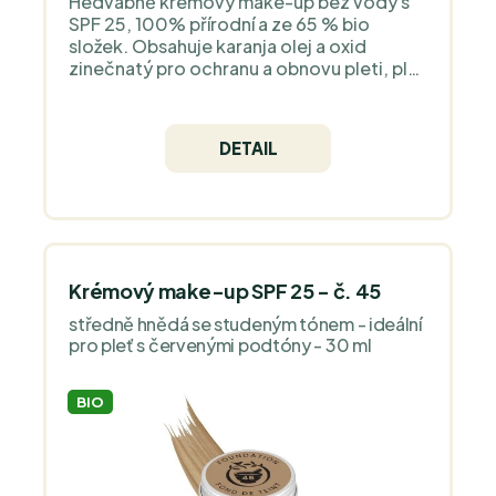
Hedvábně krémový make-up bez vody s
SPF 25, 100% přírodní a ze 65 % bio
složek. Obsahuje karanja olej a oxid
zinečnatý pro ochranu a obnovu pleti, plus
granátové jablko, rozmarýn a heřmánek
pro zklidnění. Bez silikonu, plastů a
parfemace. Ideální i pro citlivou pleť se
DETAIL
sklony k ekzému či růžovce.
Krémový make-up SPF 25 - č. 45
středně hnědá se studeným tónem - ideální
pro pleť s červenými podtóny - 30 ml
BIO