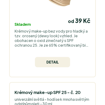
39 Kč
od
Skladem
Krémový make-up bez vody pro hladký a
tzv. orosený (dewy look) vzhled. Je
obohacen o oxid zinečnatý s SPF
ochranou 25. Je ze 65% certifikovaný bio
nejpřísnější evropskou organizací
COSMOS Organic a je 100% natural.
Neobsahuje silikony, plast, zvířecí složky -
DETAIL
jedná se o čistý minerální make-up bez
vůně.
Krémový make-up SPF 25 - č. 20
univerzální světlá - hodí se k mnoha světlým
odstínům pleti - 30 ml