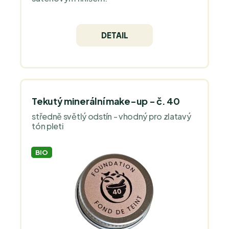
DETAIL
Tekutý minerální make-up - č. 40
středně světlý odstín - vhodný pro zlatavý
tón pleti
BIO