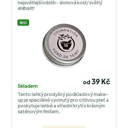
nejsvětlejší odstín - slonová kost/ světlý
alabastr
BIO
39 Kč
od
Skladem
Tento lehký prodyšný podkladový make-
up je speciálně vyvinutý pro citlivou pleť a
poskytuje lehké a střední krytí s krásným
saténovým finišem.