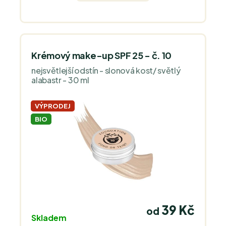
vůně.
Krémový make-up SPF 25 - č. 10
nejsvětlejší odstín - slonová kost/ světlý
alabastr - 30 ml
VÝPRODEJ
BIO
39 Kč
od
Skladem