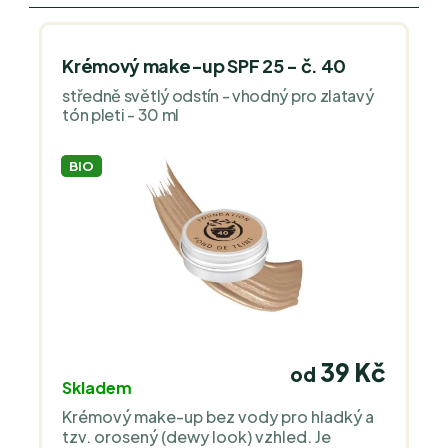
Krémový make-up SPF 25 - č. 40
středně světlý odstín - vhodný pro zlatavý
tón pleti - 30 ml
BIO
39 Kč
od
Skladem
Krémový make-up bez vody pro hladký a
tzv. orosený (dewy look) vzhled. Je