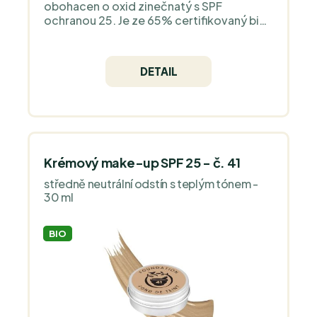
obohacen o oxid zinečnatý s SPF
ochranou 25. Je ze 65% certifikovaný bio
nejpřísnější evropskou organizací
COSMOS Organic a je 100% natural.
Neobsahuje silikony, plast, zvířecí složky -
DETAIL
jedná se o čistý minerální make-up bez
vůně.
Krémový make-up SPF 25 - č. 41
středně neutrální odstín s teplým tónem -
30 ml
BIO