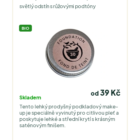
světlý odstín s růžovými podtóny
BIO
39 Kč
od
Skladem
Tento lehký prodyšný podkladový make-
up je speciálně vyvinutý pro citlivou pleť a
poskytuje lehké a střední krytí s krásným
saténovým finišem.