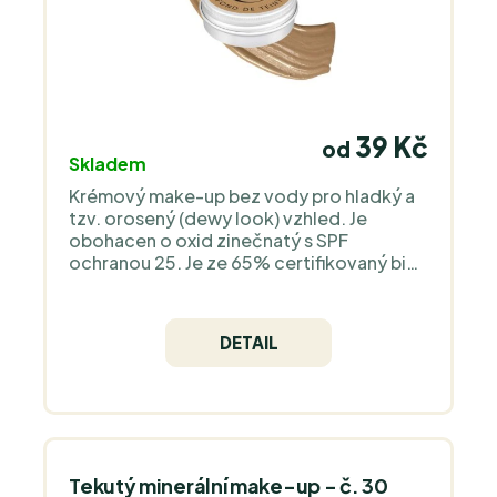
39 Kč
od
Skladem
Krémový make-up bez vody pro hladký a
tzv. orosený (dewy look) vzhled. Je
obohacen o oxid zinečnatý s SPF
ochranou 25. Je ze 65% certifikovaný bio
nejpřísnější evropskou organizací
COSMOS Organic a je 100% natural.
Neobsahuje silikony, plast, zvířecí složky -
DETAIL
jedná se o čistý minerální make-up bez
vůně.
Tekutý minerální make-up - č. 30