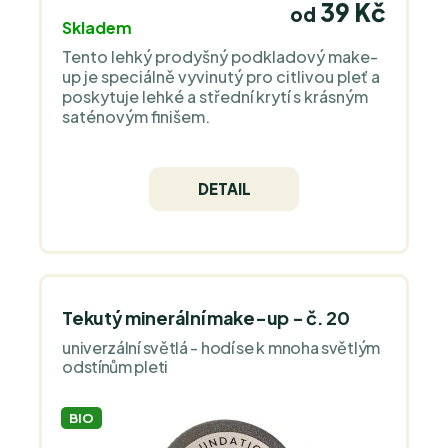
39 Kč
od
Skladem
Tento lehký prodyšný podkladový make-
up je speciálně vyvinutý pro citlivou pleť a
poskytuje lehké a střední krytí s krásným
saténovým finišem.
DETAIL
Tekutý minerální make-up - č. 20
univerzální světlá - hodí se k mnoha světlým
odstínům pleti
BIO