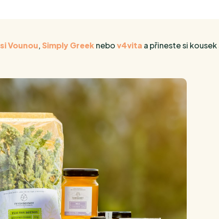
si Vounou
,
Simply Greek
nebo
v4vita
a přineste si kousek