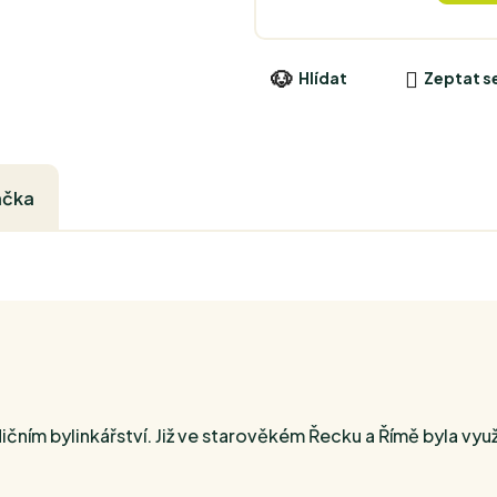
Hlídat
Zeptat s
ačka
ičním bylinkářství. Již ve starověkém Řecku a Římě byla využí