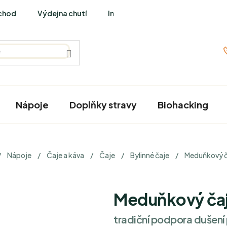
chod
Výdejna chutí
Interviews
Nápoje
Doplňky stravy
Biohacking
omů
/
Nápoje
/
Čaje a káva
/
Čaje
/
Bylinné čaje
/
Meduňkový č
Meduňkový ča
tradiční podpora dušení 