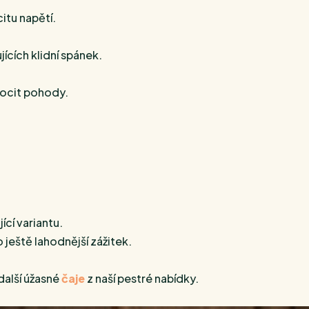
itu napětí.
cích klidní spánek.
pocit pohody.
cí variantu.
 ještě lahodnější zážitek.
další úžasné
čaje
z naší pestré nabídky.