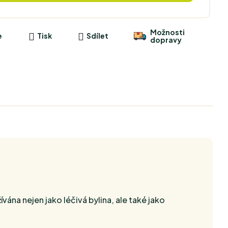
Možnosti
e
Tisk
Sdílet
dopravy
vána nejen jako léčivá bylina, ale také jako