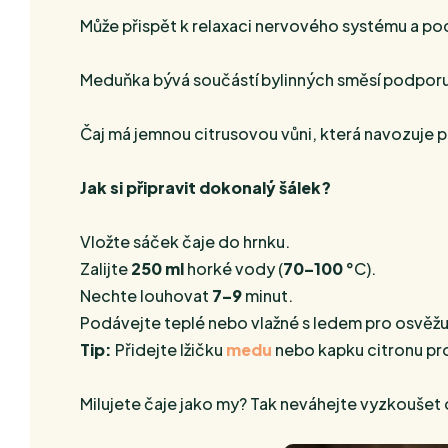
Může přispět k relaxaci nervového systému a poc
Meduňka bývá součástí bylinných směsí podporují
Čaj má jemnou citrusovou vůni, která navozuje 
Jak si připravit dokonalý šálek?
Vložte sáček čaje do hrnku.
Zalijte
250 ml
horké vody (
70–100
°C).
Nechte louhovat
7–9
minut.
Podávejte teplé nebo vlažné s ledem pro osvěžují
Tip:
Přidejte lžičku
medu
nebo kapku citronu pro
Milujete čaje jako my? Tak neváhejte vyzkoušet 