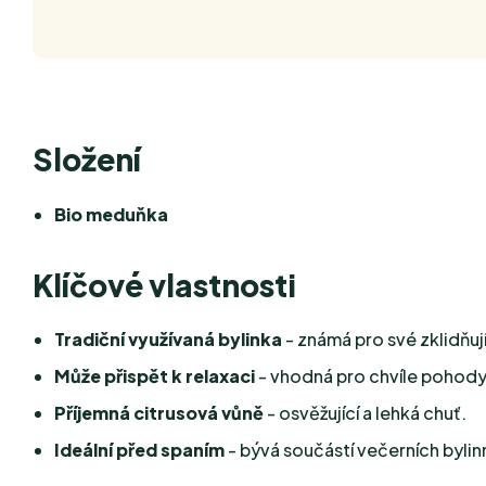
Složení
Bio meduňka
Klíčové vlastnosti
Tradiční využívaná bylinka
- známá pro své zklidňují
Může přispět k relaxaci
- vhodná pro chvíle pohody
Příjemná citrusová vůně
- osvěžující a lehká chuť.
Ideální před spaním
- bývá součástí večerních bylin