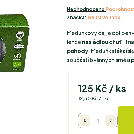
Průměrné
Neohodnoceno
Podrobnost
hodnocení
Značka:
Geusi Vounou
produktu
Meduňkový čaj je oblíben
je
0,0
lehce
nasládlou chuť
. Tr
z
pohody
. Meduňka lékařsk
5
součástí bylinných směsí 
hvězdiček.
125 Kč
/ ks
Měrná cena:
12,50 Kč / 1 ks