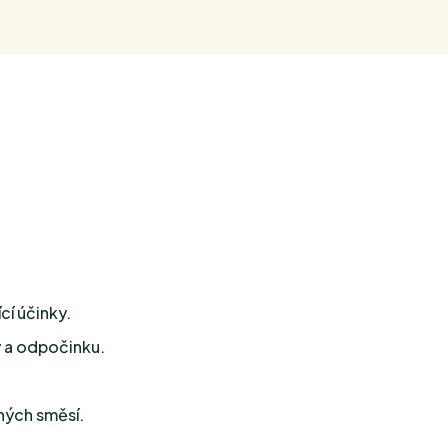
cí účinky.
 a odpočinku.
ných směsí.