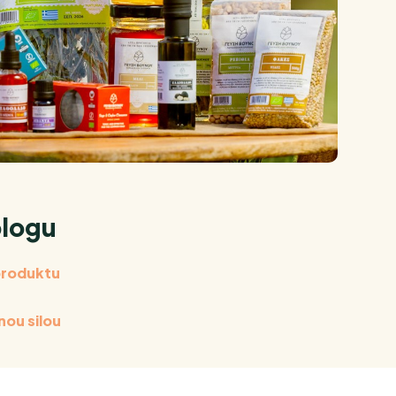
blogu
 produktu
nou silou