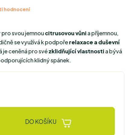
i hodnocení
ý pro svou jemnou
citrusovou vůni
a příjemnou,
adičně se využívá k podpoře
relaxace a duševní
á je ceněná pro své
zklidňující vlastnosti
a bývá
podporujících klidný spánek.
DO KOŠÍKU