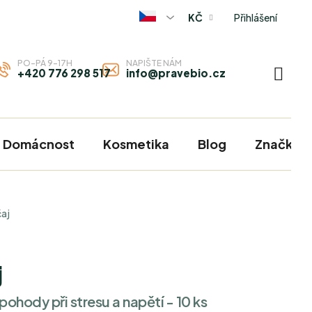
Přihlášení
KČ
PO-PÁ 9-17H
NAPIŠTE NÁM
+420 776 298 517
info@pravebio.cz
NÁKU
KOŠÍ
Domácnost
Kosmetika
Blog
Značky
aj
j
pohody při stresu a napětí - 10 ks