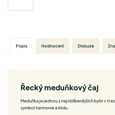
Popis
Hodnocení
Diskuze
Zn
Řecký meduňkový čaj
Meduňka je jednou z nejoblíbenějších bylin v trad
symbol harmonie a klidu.