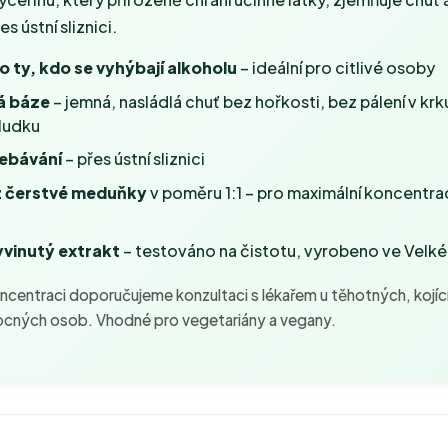
s ústní sliznici.
o ty, kdo se vyhýbají alkoholu
– ideální pro citlivé osoby
á báze
– jemná, nasládlá chuť bez hořkosti, bez pálení v krku
ludku
řebávání
– přes ústní sliznici
 čerstvé meduňky
v poměru 1:1 – pro maximální koncentra
vinutý extrakt
– testováno na čistotu, vyrobeno ve Velké 
oncentraci doporučujeme konzultaci s lékařem u těhotných, kojí
cných osob. Vhodné pro vegetariány a vegany.