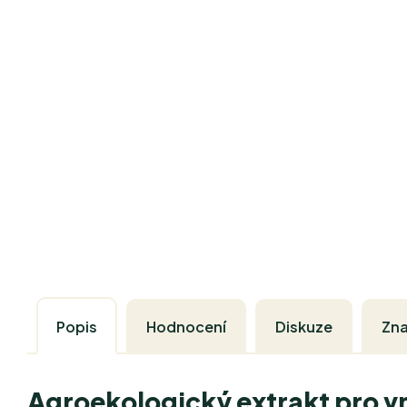
Popis
Hodnocení
Diskuze
Zn
Agroekologický extrakt pro vn