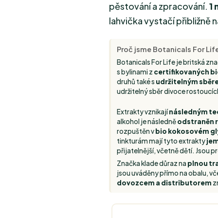
pěstování a zpracování.
1 
lahvička vystačí přibližně 
Proč jsme Botanicals For Lif
Botanicals For Life je britská z
s bylinami z
certifikovaných b
druhů také s
udržitelným sběre
udržitelný sběr divoce rostoucích
Extrakty vznikají
následným t
alkohol je následně
odstraněn 
rozpuštěn v
bio kokosovém gly
tinkturám mají tyto extrakty
jem
přijatelnější, včetně dětí. Jsou 
Značka klade důraz na
plnou t
jsou uváděny přímo na obalu, v
dovozcem a distributorem
z