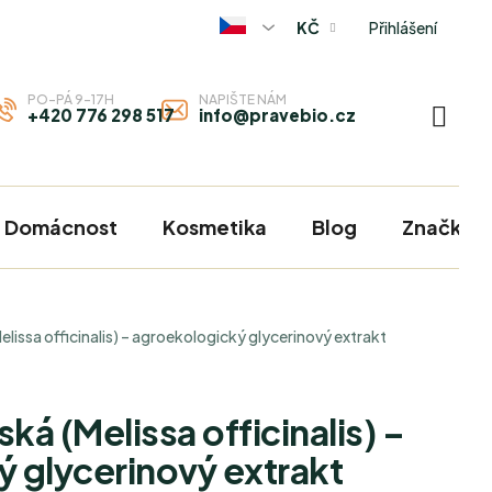
Přihlášení
KČ
PO-PÁ 9-17H
NAPIŠTE NÁM
+420 776 298 517
info@pravebio.cz
NÁKU
KOŠÍ
Domácnost
Kosmetika
Blog
Značky
lissa officinalis) – agroekologický glycerinový extrakt
á (Melissa officinalis) –
 glycerinový extrakt