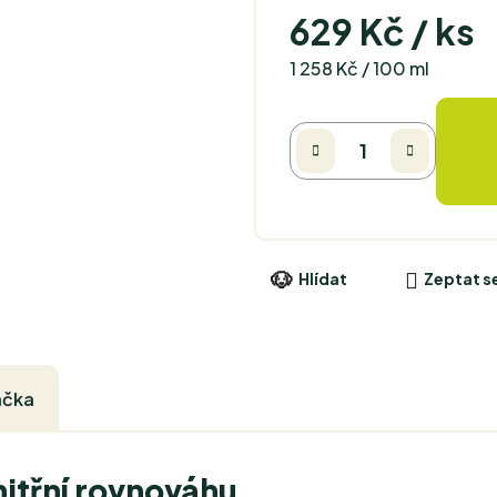
629 Kč
/ ks
Měrná cena:
1 258 Kč / 100 ml
Hlídat
Zeptat s
ačka
itřní rovnováhu