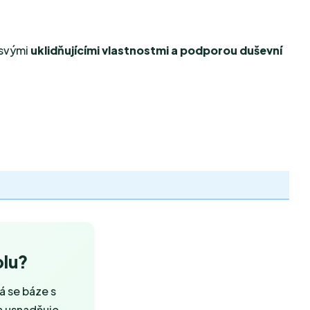
á svými
uklidňujícími vlastnostmi a podporou duševní
olu?
vá se báze s
 a usnadňuje