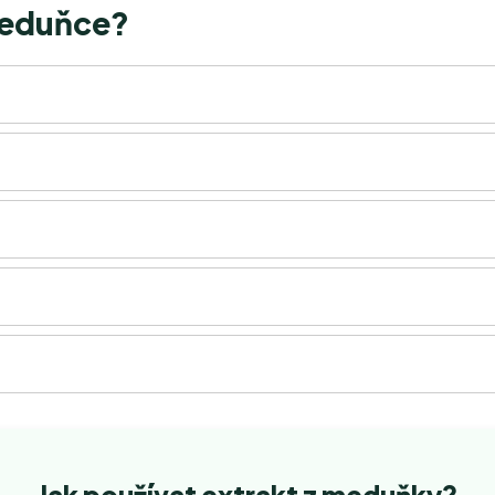
meduňce?