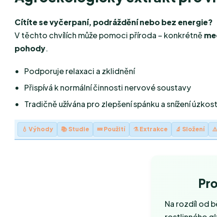
Cítíte se vyčerpaní, podráždění nebo bez energie?
V těchto chvílích může pomoci příroda – konkrétně
med
pohody
.
Podporuje relaxaci a zklidnění
Přispívá k normální činnosti nervové soustavy
Tradičně užívána pro zlepšení spánku a snížení úzkost
💧 Výhody
📚 Studie
💤 Použití
⚗️ Extrakce
🔬 Složení
⚠
Pro
Na rozdíl od 
rostlinného gl