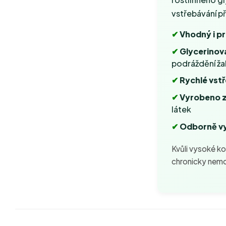
vstřebávání pře
✔
Vhodný i pr
✔
Glycerinov
podráždění ža
✔
Rychlé vst
✔
Vyrobeno z
látek
✔
Odborně vy
Kvůli vysoké k
chronicky nemo