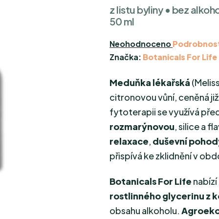
z listu byliny • bez alko
50 ml
Průměrné
Neohodnoceno
Podrobnost
hodnocení
Značka:
Botanicals For Life
produktu
Meduňka lékařská
(
Meliss
je
0,0
citronovou vůní, ceněná již
z
fytoterapii se využívá pře
5
rozmarýnovou
, silice a
hvězdiček.
relaxace
,
duševní pohod
přispívá ke zklidnění v ob
Botanicals For Life
nabízí
rostlinného glycerinu z 
obsahu alkoholu.
Agroeko