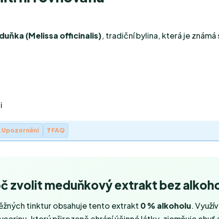
uňka (Melissa officinalis)
, tradiční bylina, která je znám
i
️ Upozornění
❓ FAQ
č zvolit meduňkový extrakt bez alkoh
běžných tinktur obsahuje tento extrakt
0 % alkoholu
. Využí
ycerinu, který přirozeně chrání účinné látky, zjemňuje chuť