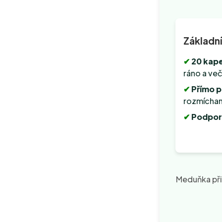
Základní
✔
20 kap
ráno a ve
✔
Přímo p
rozmíchan
✔
Podpora
Meduňka přin