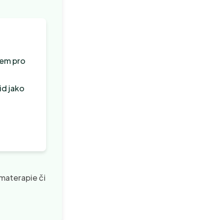
jem pro
id jako
o
omaterapie či