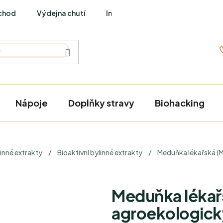
chod
Výdejna chutí
Interviews
Nápoje
Doplňky stravy
Biohacking
inné extrakty
/
Bioaktivní bylinné extrakty
/
Meduňka lékařská (Me
Meduňka lékařsk
agroekologický