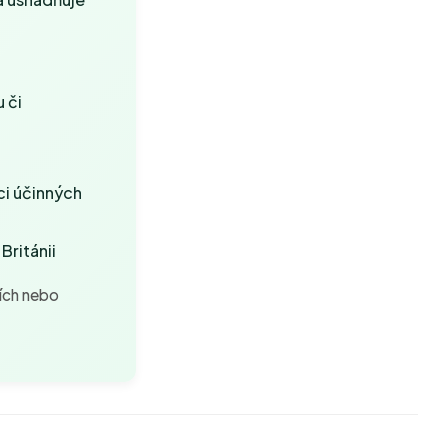
 či
ci účinných
Británii
cích nebo