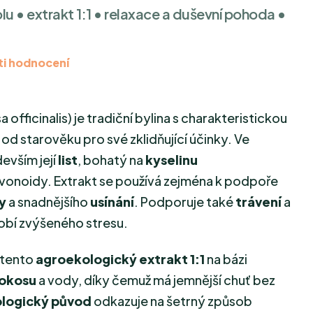
holu • extrakt 1:1 • relaxace a duševní pohoda •
i hodnocení
a officinalis
) je tradiční bylina s charakteristickou
 od starověku pro své zklidňující účinky. Ve
devším její
list
, bohatý na
kyselinu
 flavonoidy. Extrakt se používá zejména k podpoře
y
a snadnějšího
usínání
. Podporuje také
trávení
a
dobí zvýšeného stresu.
 tento
agroekologický extrakt 1:1
na bázi
kokosu
a vody, díky čemuž má jemnější chuť bez
logický původ
odkazuje na šetrný způsob