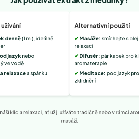
Jak používat extrakt z meduňky?
 užívání
Alternativní použití
ek denně
(1 ml), ideálně
✔
Masáže:
smíchejte s ole
čer
relaxaci
od jazyk
nebo
✔
Difusér:
pár kapek pro kl
ý ve vodě
aromaterapie
 relaxace
a spánku
✔
Meditace:
pod jazyk pr
zklidnění
áší klid a relaxaci, ať už ji užíváte tradičně nebo v rámci ar
masáží.