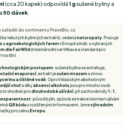
ml
(cca 20 kapek) odpovídá
1 g
sušené byliny a
na
50 dávek
.
e zařadili do sortimentu PraveBio.cz
načka tekutých bylinných extraktů, vedená
naturopaty
. Pracuje
io
a
agroekologických farem
v Evropě a Indii; u vybraných
m dle FairWild
(mezinárodní certifikace a standard pro
 rostlin).
echnologickým postupem
: sušená bylina se extrahuje,
rotační evaporací
, extrakt je
sušen mrazem
a znovu
cerinu a čištěné vodě
. Oproti klasickým alkoholovým
nější chuť
a díky
absenci alkoholu
jsou pro mnoho osob
proto vhodné i pro
dlouhodobé užívání
, při zachování síly
1 : 1.
ransparentnost
: původ bylin, způsob extrakce i kontext užívání
četně
QR kódu
s rozšířenými informacemi. Jsme
výhradním
načky pro celou
Evropu
.