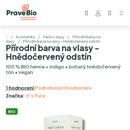
Přejít
na
Hledat
NÁKUP
obsah
KOŠÍK
Domů
/
Kosmetika
/
Péče o vlasy
/
Přírodní barvy na
vlasy
/
Přírodní barva na vlasy - Hnědočervený odstín
Přírodní barva na vlasy -
Hnědočervený odstín
100 % BIO henna + indigo • bohatý hnědočervený
tón • vegan
Průměrné
1 hodnocení
Podrobnosti hodnocení
hodnocení
Značka:
It's Pure
produktu
je
BIO
5,0
z