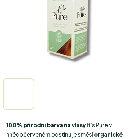
5
hvězdiček.
100% přírodní barva na vlasy
It’s Pure v
hnědočerveném odstínu je směsí
organické