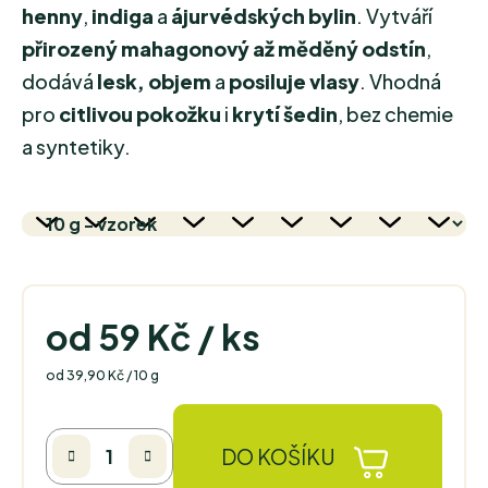
henny
,
indiga
a
ájurvédských bylin
. Vytváří
přirozený mahagonový až měděný odstín
,
dodává
lesk, objem
a
posiluje vlasy
. Vhodná
pro
citlivou pokožku
i
krytí šedin
, bez chemie
a syntetiky.
od
59 Kč
/ ks
Měrná cena:
od 39,90 Kč / 10 g
DO KOŠÍKU