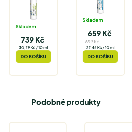
Skladem
Skladem
659 Kč
739 Kč
699 Kč
(–5 %)
Měrná
Měrná
30,79 Kč / 10 ml
27,46 Kč / 10 ml
cena:
cena:
DO KOŠÍKU
DO KOŠÍKU
Podobné produkty