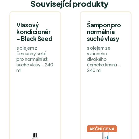
Související produkty
Vlasový
Šampon pro
kondicionér
normální a
- Black Seed
suché vlasy
s olejem z
s olejem ze
černuchy seté
vzácného
pro normální až
divokého
suché vlasy - 240
černého kmínu -
ml
240 ml
AKČNÍ CENA