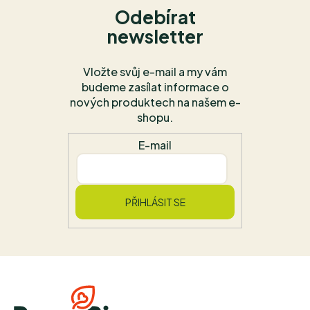
Odebírat
newsletter
Vložte svůj e-mail a my vám
budeme zasílat informace o
nových produktech na našem e-
shopu.
E-mail
PŘIHLÁSIT SE
Z
á
p