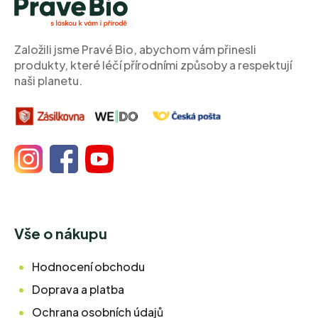
a
t
í
Založili jsme Pravé Bio, abychom vám přinesli
produkty, které léčí přírodními způsoby a respektují
naši planetu.
Vše o nákupu
Hodnocení obchodu
Doprava a platba
Ochrana osobních údajů