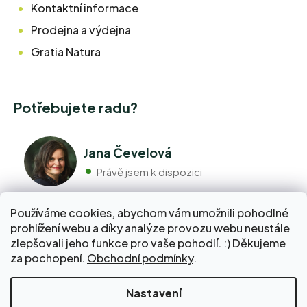
Kontaktní informace
Prodejna a výdejna
Gratia Natura
Potřebujete radu?
Jana Čevelová
Právě jsem k dispozici
Používáme cookies, abychom vám umožnili pohodlné
+420 776 298 517
prohlížení webu a díky analýze provozu webu neustále
Volejte pondělí - pátek 9:00 až 17:00
zlepšovali jeho funkce pro vaše pohodlí. :) Děkujeme
info@pravebio.cz
za pochopení.
Obchodní podmínky
.
Napište nám kdykoli, snažíme se vždy odpovědět do 24
hodin.
Nakupte za 2 000 Kč a dopravu do Balíkovny zaplatíme
Nastavení
za vás!