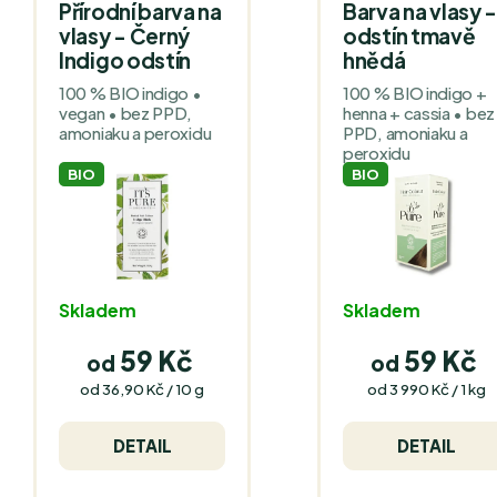
Přírodní barva na
Barva na vlasy 
vlasy - Černý
odstín tmavě
Indigo odstín
hnědá
100 % BIO indigo •
100 % BIO indigo +
vegan • bez PPD,
henna + cassia • bez
amoniaku a peroxidu
PPD, amoniaku a
peroxidu
BIO
BIO
Skladem
Skladem
59 Kč
59 Kč
od
od
Měrná
Měrná
od 36,90 Kč / 10 g
od 3 990 Kč / 1 kg
cena:
cena:
DETAIL
DETAIL