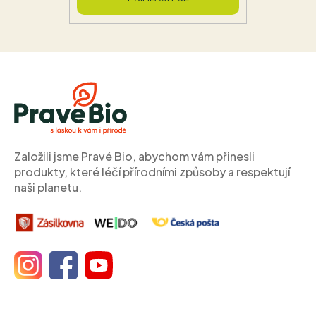
Z
á
p
a
t
í
Založili jsme Pravé Bio, abychom vám přinesli
produkty, které léčí přírodními způsoby a respektují
naši planetu.