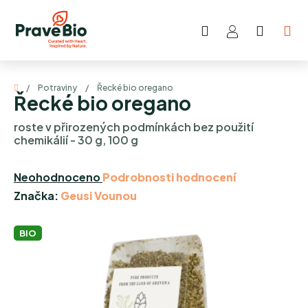
Přejít
na
Hledat
NÁKUP
obsah
KOŠÍK
Domů
/
Potraviny
/
Řecké bio oregano
Řecké bio oregano
roste v přirozených podmínkách bez použití
chemikálií - 30 g, 100 g
Průměrné
Neohodnoceno
Podrobnosti hodnocení
hodnocení
Značka:
Geusi Vounou
produktu
je
BIO
0,0
z
5
hvězdiček.