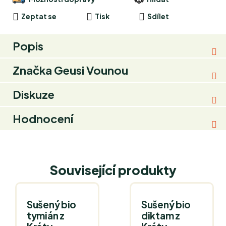
Zeptat se
Tisk
Sdílet
Popis
Značka
Geusi Vounou
Diskuze
Hodnocení
Související produkty
Sušený bio
Sušený bio
tymián z
diktam z