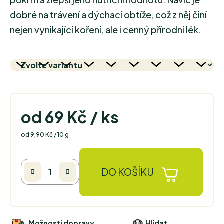
dobré na trávení a dýchací obtíže, což z něj činí
nejen vynikající koření, ale i cenný přírodní lék.
od
69 Kč
/ ks
Měrná cena:
od 9,90 Kč / 10 g
DO KOŠÍKU
Možnosti dopravy
Hlídat