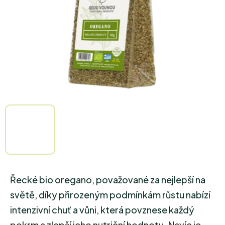
Řecké bio oregano, považované za nejlepší na
světě, díky přirozeným podmínkám růstu nabízí
intenzivní chuť a vůni, která povznese každý
pokrm a zlepší jeho nutriční hodnotu. Navíc je