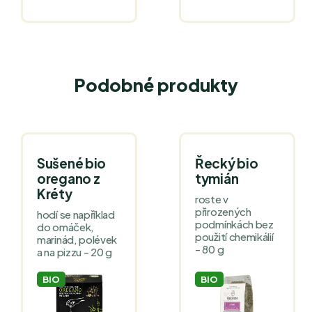
Podobné produkty
Sušené bio
Řecký bio
oregano z
tymián
Kréty
roste v
přirozených
hodí se například
podmínkách bez
do omáček,
použití chemikálií
marinád, polévek
- 80 g
a na pizzu - 20 g
BIO
BIO