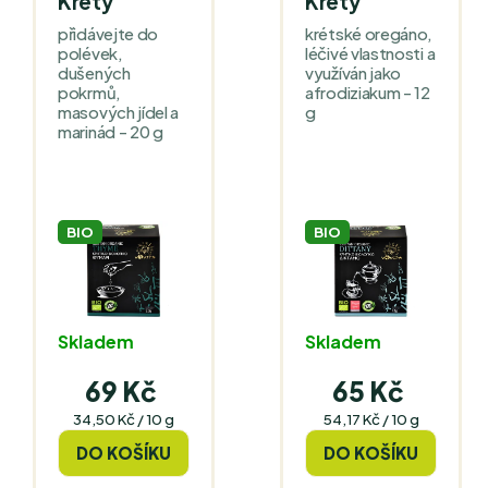
Kréty
Kréty
přidávejte do
krétské oregáno,
polévek,
léčivé vlastnosti a
dušených
využíván jako
pokrmů,
afrodiziakum - 12
masových jídel a
g
marinád - 20 g
BIO
BIO
Skladem
Skladem
69 Kč
65 Kč
Měrná
Měrná
34,50 Kč / 10 g
54,17 Kč / 10 g
cena:
cena:
DO KOŠÍKU
DO KOŠÍKU