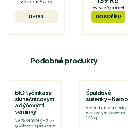
139 Kč
Měrná
od 10,38 Kč / 10 g
cena:
Měrná
69,50 Kč / 100 ml
cena:
DETAIL
DO KOŠÍKU
Podobné produkty
BIO tyčinka se
Špaldové
slunečnicovými
sušenky - Karob
a dýňovými
velmi chutné sušenky
semínky
se skvělým složením -
100 g
59 % semínek • 8,37
g bílkovin • přirozeně