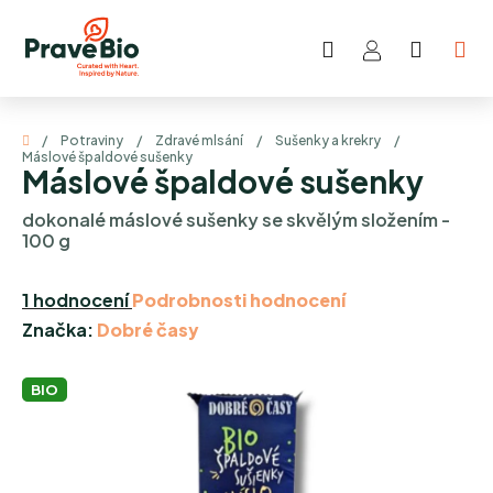
Přejít
na
Hledat
NÁKUP
obsah
KOŠÍK
Domů
/
Potraviny
/
Zdravé mlsání
/
Sušenky a krekry
/
Máslové špaldové sušenky
Máslové špaldové sušenky
dokonalé máslové sušenky se skvělým složením -
100 g
Průměrné
1 hodnocení
Podrobnosti hodnocení
hodnocení
Značka:
Dobré časy
produktu
je
BIO
5,0
z
5