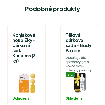
Podobné produkty
Konjakové
Tělová
houbičky -
dárková
dárková
sada - Body
sada
Pamper
Kurkuma (3
obsahuje bio
ks)
sprchový gel a
kokosovo-
cukrový peeling
BIO
Skladem
Skladem