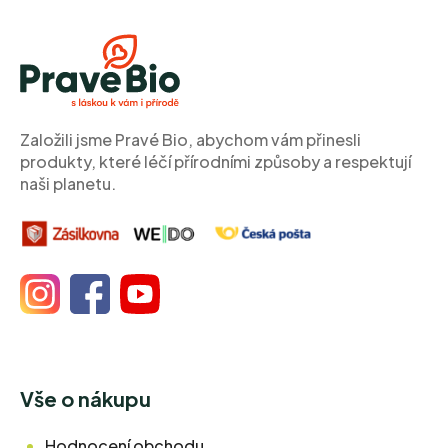
Z
á
p
a
t
í
Založili jsme Pravé Bio, abychom vám přinesli
produkty, které léčí přírodními způsoby a respektují
naši planetu.
Vše o nákupu
Hodnocení obchodu