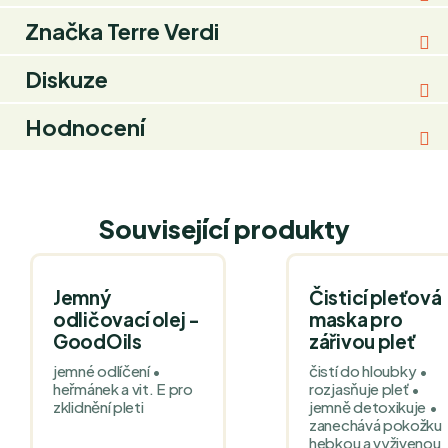
Značka
Terre Verdi
Diskuze
Hodnocení
Související produkty
Jemný
Čisticí pleťová
odličovací olej -
maska pro
GoodOils
zářivou pleť
jemné odlíčení •
čistí do hloubky •
heřmánek a vit. E pro
rozjasňuje pleť •
zklidnění pleti
jemně detoxikuje •
zanechává pokožku
hebkou a vyživenou