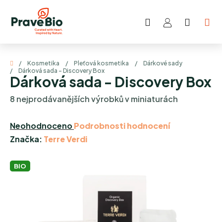
Přejít
na
Hledat
NÁKUP
obsah
KOŠÍK
Domů
/
Kosmetika
/
Pleťová kosmetika
/
Dárkové sady
/
Dárková sada - Discovery Box
Dárková sada - Discovery Box
8 nejprodávanějších výrobků v miniaturách
Průměrné
Neohodnoceno
Podrobnosti hodnocení
hodnocení
Značka:
Terre Verdi
produktu
je
BIO
0,0
z
5
hvězdiček.