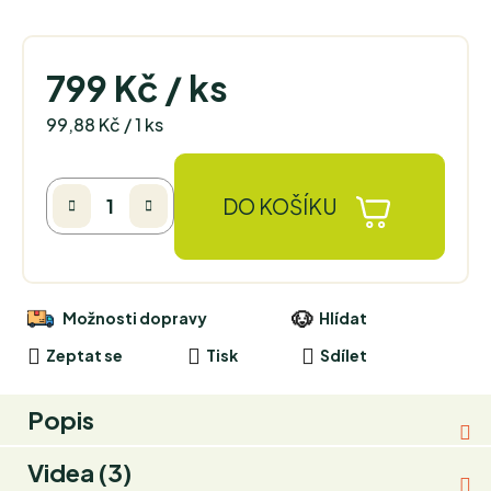
799 Kč
/ ks
Měrná cena:
99,88 Kč / 1 ks
DO KOŠÍKU
Možnosti dopravy
Hlídat
Zeptat se
Tisk
Sdílet
Popis
Videa (3)