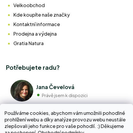
Velkoobchod
Kde koupíte naše značky
Kontaktní informace
Prodejna a výdejna
Gratia Natura
Potřebujete radu?
Jana Čevelová
Právě jsem k dispozici
Používáme cookies, abychom vám umožnili pohodlné
+420 776 298 517
prohlížení webu a díky analýze provozu webu neustále
Volejte pondělí - pátek 9:00 až 17:00
zlepšovali jeho funkce pro vaše pohodlí. :) Děkujeme
info@pravebio.cz
za pochopení.
Obchodní podmínky
.