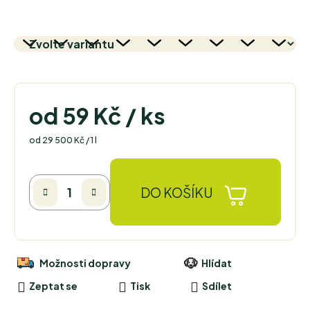
od
59 Kč
/ ks
Měrná cena:
od 29 500 Kč / 1 l
DO KOŠÍKU
Možnosti dopravy
Hlídat
Zeptat se
Tisk
Sdílet