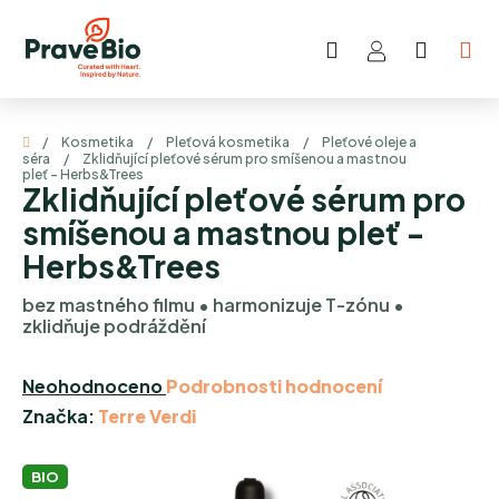
Přejít
na
Hledat
NÁKUP
obsah
KOŠÍK
Domů
/
Kosmetika
/
Pleťová kosmetika
/
Pleťové oleje a
séra
/
Zklidňující pleťové sérum pro smíšenou a mastnou
pleť - Herbs&Trees
Zklidňující pleťové sérum pro
smíšenou a mastnou pleť -
Herbs&Trees
bez mastného filmu • harmonizuje T-zónu •
zklidňuje podráždění
Průměrné
Neohodnoceno
Podrobnosti hodnocení
hodnocení
Značka:
Terre Verdi
produktu
je
BIO