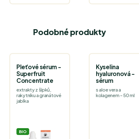
Podobné produkty
Pleťové sérum -
Kyselina
Superfruit
hyaluronová -
Concentrate
sérum
extrakty z šípků,
s aloe vera a
rakytníku a granátové
kolagenem - 50 ml
jablka
BIO