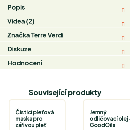
Popis
Videa (2)
Značka
Terre Verdi
Diskuze
Hodnocení
Související produkty
Čisticí pleťová
Jemný
maska pro
odličovací olej 
zářivou pleť
GoodOils