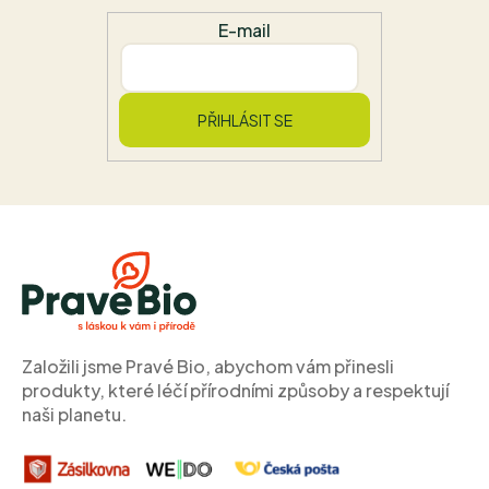
E-mail
PŘIHLÁSIT SE
Z
á
p
a
t
í
Založili jsme Pravé Bio, abychom vám přinesli
produkty, které léčí přírodními způsoby a respektují
naši planetu.