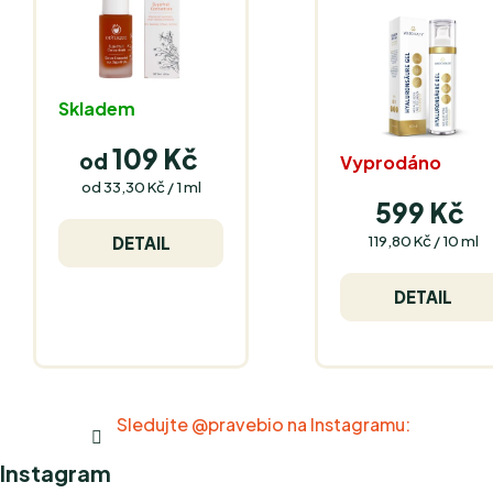
Skladem
109 Kč
od
Vyprodáno
Měrná
od 33,30 Kč / 1 ml
cena:
599 Kč
Měrná
119,80 Kč / 10 ml
DETAIL
cena:
DETAIL
Sledujte @pravebio na Instagramu:
Instagram