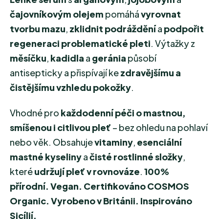
čajovníkovým olejem
pomáhá
vyrovnat
tvorbu mazu
,
zklidnit podráždění
a
podpořit
regeneraci problematické pleti
. Výtažky z
měsíčku
,
kadidla
a
geránia
působí
antisepticky a přispívají ke
zdravějšímu a
čistějšímu vzhledu pokožky
.
Vhodné pro
každodenní péči o mastnou,
smíšenou i citlivou pleť
– bez ohledu na pohlaví
nebo věk. Obsahuje
vitaminy
,
esenciální
mastné kyseliny
a
čisté rostlinné složky
,
které
udržují pleť v rovnováze
.
100%
přírodní. Vegan. Certifikováno COSMOS
Organic. Vyrobeno v Británii. Inspirováno
Sicílií.