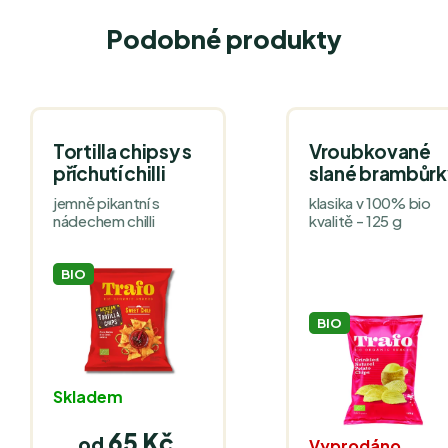
Podobné produkty
Tortilla chipsy s
Vroubkované
příchutí chilli
slané brambůrk
jemně pikantní s
klasika v 100% bio
nádechem chilli
kvalitě - 125 g
BIO
BIO
Skladem
65 Kč
od
Vyprodáno