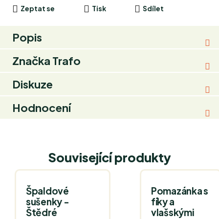
Zeptat se
Tisk
Sdílet
Popis
Značka
Trafo
Diskuze
Hodnocení
Související produkty
Špaldové
Pomazánka s
sušenky -
fíky a
Štědré
vlašskými