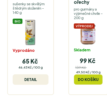
ořechy
sušenky se skvělým
štědrým složením -
pro gurmány a
140 g
výjimečné chvíle -
200 g
BIO
VÝPRODEJ
Skladem
Vyprodáno
99 Kč
65 Kč
Měrná
139 Kč
46,43 Kč / 100 g
(–28 %)
cena:
Měrná
49,50 Kč / 100 g
cena:
DETAIL
DO KOŠÍKU