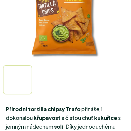
hvězdiček.
Přírodní tortilla chipsy Trafo
přinášejí
dokonalou
křupavost
a čistou chuť
kukuřice
s
jemným nádechem
soli
. Díky jednoduchému