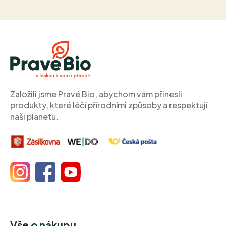
Z
á
p
a
t
í
Založili jsme Pravé Bio, abychom vám přinesli
produkty, které léčí přírodními způsoby a respektují
naši planetu.
Vše o nákupu