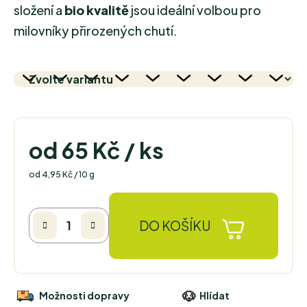
složení a
bio kvalitě
jsou ideální volbou pro
milovníky přirozených chutí.
od
65 Kč
/ ks
Měrná cena:
od 4,95 Kč / 10 g
DO KOŠÍKU
Možnosti dopravy
Hlídat