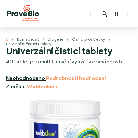
Přejít
na
Hledat
NÁKUP
obsah
KOŠÍK
Domů
/
Domácnost
/
Drogerie
/
Čisticí prostředky
/
Univerzální čisticí tablety
Univerzální čisticí tablety
40 tablet pro multifunkční využití v domácnosti
Průměrné
Neohodnoceno
Podrobnosti hodnocení
hodnocení
Značka:
Woldoclean
produktu
je
0,0
z
5
hvězdiček.