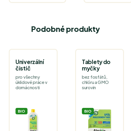
Podobné produkty
Univerzální
Tablety do
čistič
myčky
pro všechny
bez fosfátů,
úklidové práce v
chlóru a GMO
domácnosti
surovin
BIO
BIO