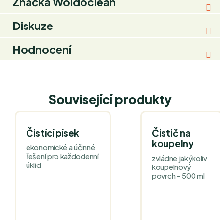
Značka
Woldoclean
Diskuze
Hodnocení
Související produkty
Čistící písek
Čistič na
koupelny
ekonomické a účinné
řešení pro každodenní
zvládne jakýkoliv
úklid
koupelnový
povrch - 500 ml