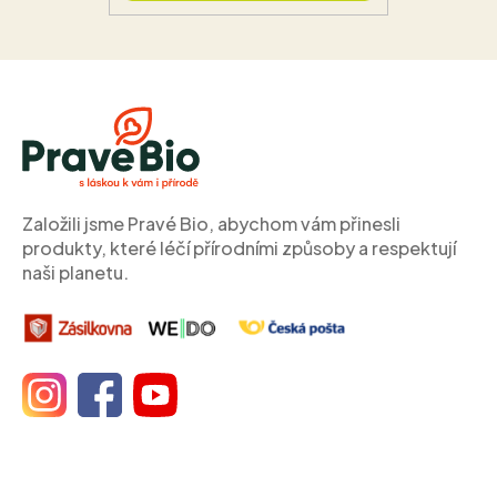
Z
á
p
a
t
í
Založili jsme Pravé Bio, abychom vám přinesli
produkty, které léčí přírodními způsoby a respektují
naši planetu.