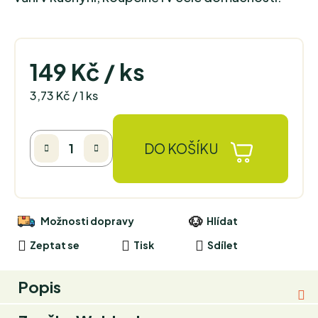
149 Kč
/ ks
Měrná cena:
3,73 Kč / 1 ks
DO KOŠÍKU
Možnosti dopravy
Hlídat
Zeptat se
Tisk
Sdílet
Popis