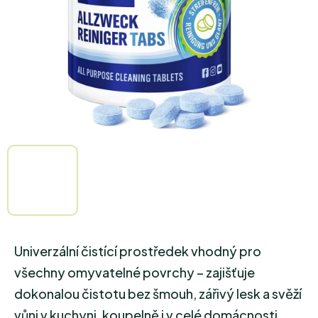
Univerzální čistící prostředek vhodný pro
všechny omyvatelné povrchy – zajišťuje
dokonalou čistotu bez šmouh, zářivý lesk a svěží
vůni v kuchyni, koupelně i v celé domácnosti.