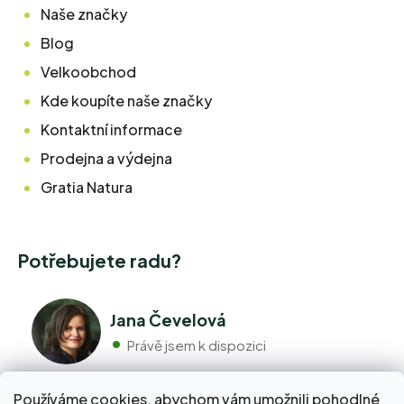
Naše značky
Blog
Velkoobchod
Kde koupíte naše značky
Kontaktní informace
Prodejna a výdejna
Gratia Natura
Potřebujete radu?
Jana Čevelová
Právě jsem k dispozici
Používáme cookies, abychom vám umožnili pohodlné
+420 776 298 517