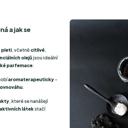
ná a jak se
pleti
, včetně
citlivé
,
nciálních olejů
jsou ideální
ické parfemace
.
sobí
aromaterapeuticky
–
rovnováhu
.
ukty
, které se nanášejí
aktivních látek
stačí