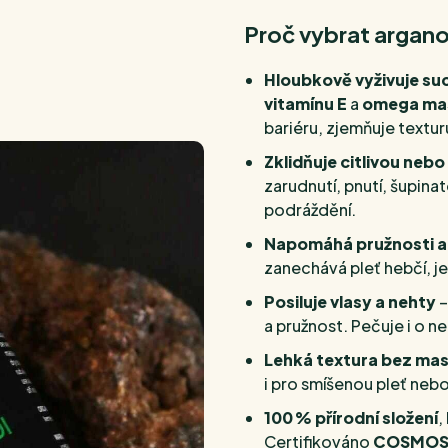
Proč vybrat arganov
Hloubkově vyživuje suc
vitamínu E
a
omega mas
bariéru, zjemňuje textur
Zklidňuje citlivou ne
zarudnutí, pnutí, šupina
podráždění.
Napomáhá pružnosti a 
zanechává pleť hebčí, je
Posiluje vlasy a nehty
–
a pružnost. Pečuje i o n
Lehká textura bez mas
i pro smíšenou pleť neb
100 % přírodní složení
,
Certifikováno
COSMOS 