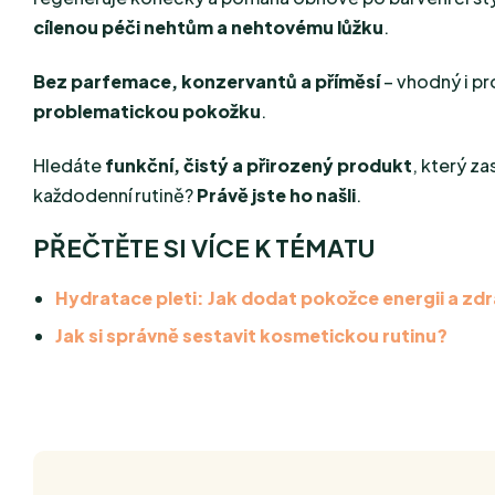
cílenou péči nehtům a nehtovému lůžku
.
Bez parfemace, konzervantů a příměsí
– vhodný i p
problematickou pokožku
.
Hledáte
funkční, čistý a přirozený produkt
, který z
každodenní rutině?
Právě jste ho našli
.
PŘEČTĚTE SI VÍCE K TÉMATU
Hydratace pleti: Jak dodat pokožce energii a zd
Jak si správně sestavit kosmetickou rutinu?