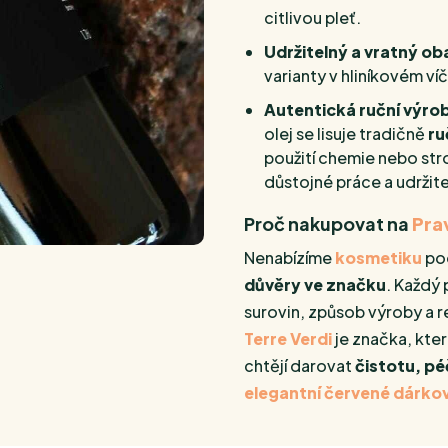
citlivou pleť.
Udržitelný a vratný ob
varianty v hliníkovém víč
Autentická ruční výro
olej se lisuje tradičně
ru
použití chemie nebo str
důstojné práce a udržit
Proč nakupovat na
Pra
Nenabízíme
kosmetiku
pod
důvěry ve značku
. Každý
surovin, způsob výroby a re
Terre Verdi
je značka, kte
chtějí darovat
čistotu, pé
elegantní červené dárko