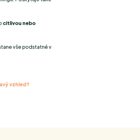
ro
citlivou nebo
astane vše podstatné v
ravý vzhled?