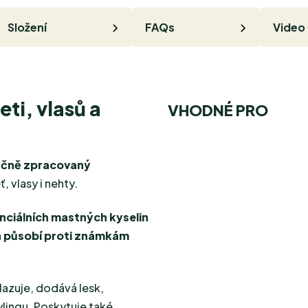
Složení
FAQs
Video
eti, vlasů a
VHODNÉ PRO
učně zpracovaný
ť, vlasy i nehty.
nciálních mastných kyselin
a
působí proti známkám
lazuje, dodává lesk,
lingu. Poskytuje také