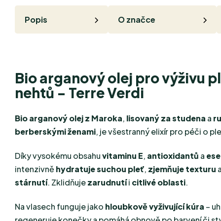
Popis
O značce
Bio arganový olej pro výživu pl
nehtů - Terre Verdi
Bio arganový olej z Maroka
,
lisovaný za studena
a
r
berberskými ženami
, je všestranný elixír pro péči o ple
Díky vysokému obsahu
vitaminu E
,
antioxidantů
a
ese
intenzivně
hydratuje suchou pleť
,
zjemňuje texturu
stárnutí
. Zklidňuje
zarudnutí
i
citlivé oblasti
.
Na vlasech funguje jako
hloubkově vyživující kúra
– uh
regeneruje konečky a pomáhá obnově po barvení či sty