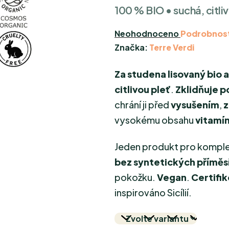
100 % BIO • suchá, citlivá
Průměrné
Neohodnoceno
Podrobnost
hodnocení
Značka:
Terre Verdi
produktu
Za studena lisovaný bio 
je
0,0
citlivou pleť
.
Zklidňuje 
z
chrání ji před
vysušením
,
z
5
vysokému obsahu
vitamín
hvězdiček.
Jeden produkt pro komple
bez syntetických příměs
pokožku.
Vegan
.
Certifi
inspirováno Sicílií.