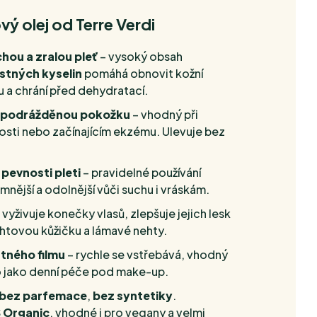
ý olej od Terre Verdi
hou a zralou pleť
– vysoký obsah
tných kyselin
pomáhá obnovit kožní
u a chrání před dehydratací.
bo podrážděnou pokožku
– vhodný při
tosti nebo začínajícím ekzému. Ulevuje bez
pevnosti pleti
– pravidelné používání
mnější a odolnější vůči suchu i vráskám.
 vyživuje konečky vlasů, zlepšuje jejich lesk
ehtovou kůžičku a lámavé nehty.
tného filmu
– rychle se vstřebává, vhodný
o jako denní péče pod make-up.
bez parfemace
,
bez syntetiky
.
Organic
, vhodné i pro vegany a velmi