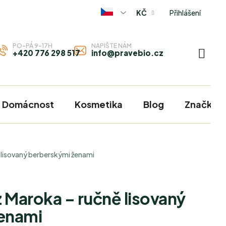
Přihlášení
KČ
PO-PÁ 9-17H
NAPIŠTE NÁM
+420 776 298 517
info@pravebio.cz
NÁKU
KOŠÍ
Domácnost
Kosmetika
Blog
Značky
 lisovaný berberskými ženami
z Maroka – ručně lisovaný
enami