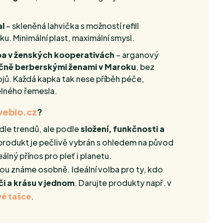
al
– skleněná lahvička s možností refill
ku. Minimální plast, maximální smysl.
ba v ženských kooperativách
– arganový
čně berberskými ženami v Maroku
, bez
ojů. Každá kapka tak nese příběh péče,
elného řemesla.
vebio.cz
?
le trendů, ale podle
složení, funkčnosti a
 produkt je pečlivě vybrán s ohledem na původ
álný přínos pro pleť i planetu.
rou známe osobně. Ideální volba pro ty, kdo
či a krásu v jednom
. Darujte produkty např. v
vé tašce
.