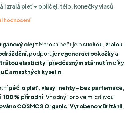
 i zralá pleť • obličej, tělo, konečky vlasů
i hodnocení
arganový olej
z Maroka pečuje o
suchou
,
zralou
i
podráždění
, podporuje
regeneraci pokožky
a
trátou elasticity
i
předčasným stárnutím
díky
u E
a
mastných kyselin
.
tní
péči o pleť, vlasy i nehty
–
bez parfemace
,
í
,
100 % přírodní
. Vhodný i pro velmi citlivou
kováno COSMOS Organic
.
Vyrobeno v Británii
,