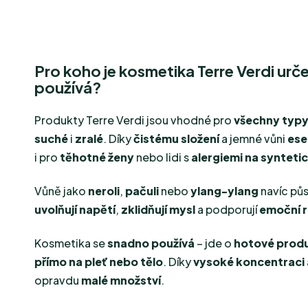
Pro koho je kosmetika Terre Verdi urče
používá?
Produkty Terre Verdi jsou vhodné pro
všechny typy 
suché
i
zralé
. Díky
čistému složení
a jemné vůni
ese
i pro
těhotné ženy
nebo lidi s
alergiemi na syntet
Vůně jako
neroli
,
pačuli
nebo
ylang-ylang
navíc pů
uvolňují napětí
,
zklidňují mysl
a podporují
emoční 
Kosmetika se
snadno používá
– jde o
hotové prod
přímo na pleť nebo tělo
. Díky
vysoké koncentraci 
opravdu
malé množství
.