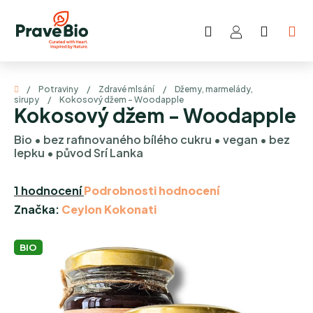
Přejít
na
Hledat
NÁKUP
obsah
KOŠÍK
Domů
/
Potraviny
/
Zdravé mlsání
/
Džemy, marmelády,
sirupy
/
Kokosový džem - Woodapple
Kokosový džem - Woodapple
Bio • bez rafinovaného bílého cukru • vegan • bez
lepku • původ Srí Lanka
Průměrné
1 hodnocení
Podrobnosti hodnocení
hodnocení
Značka:
Ceylon Kokonati
produktu
je
BIO
1,0
z
5