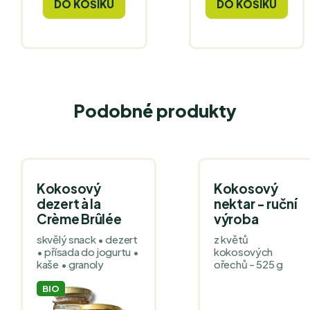
DO KOŠÍKU
DO KOŠÍKU
Podobné produkty
Kokosový
Kokosový
dezert à la
nektar - ruční
Crème Brûlée
výroba
skvělý snack • dezert
z květů
• přísada do jogurtu •
kokosových
kaše • granoly
ořechů - 525 g
BIO