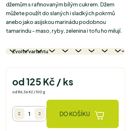
džemům s rafinovaným bílým cukrem. Džem
můžete použít do slaných i sladkých pokrmů
anebo jako asijskou marinádu podobnou
tamarindu - maso, ryby, zelenina i tofu ho milují.
od
125 Kč
/ ks
Měrná cena:
od 86,36 Kč / 100 g
DO KOŠÍKU