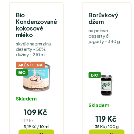
Bio
Borůvkový
Kondenzované
džem
kokosové
na pečivo,
mléko
dezerty či
jogurty - 340 g
skvělé na zmrzlinu,
dezerty - 58%
dužiny - 210 ml
AKČNÍ CENA
BIO
BIO
Skladem
Skladem
109 Kč
119 Kč
119 Kč
(–8 %)
Měrná
Měrná
5,19 Kč / 10 ml
35 Kč / 100 g
cena:
cena: