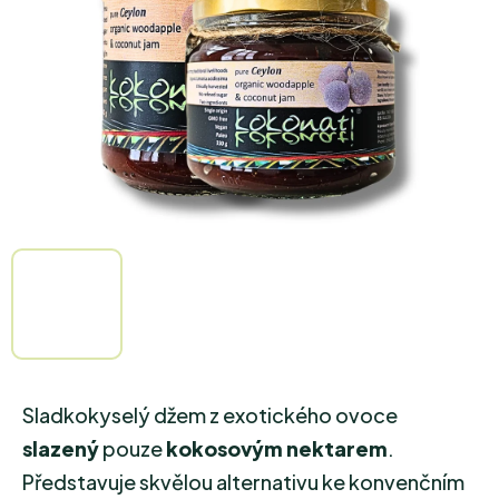
hvězdiček.
Sladkokyselý džem z exotického ovoce
slazený
pouze
kokosovým nektarem
.
Představuje skvělou alternativu ke konvenčním