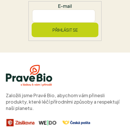
E-mail
PŘIHLÁSIT SE
Z
á
p
a
t
í
Založili jsme Pravé Bio, abychom vám přinesli
produkty, které léčí přírodními způsoby a respektují
naši planetu.