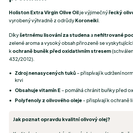
Holiston Extra Virgin Olive Oil
je výjimečný
řecký oliv
vyrobený výhradně z odrůdy
Koroneiki
.
Díky
šetrnému lisování za studena
a
nefiltrované p
zelené aroma a vysoký obsah přirozeně se vyskytující
k
ochraně buněk před oxidativním stresem
(schválen
432/2012).
Zdroj nenasycených tuků
– přispívají k udržení nor
krvi
Obsahuje vitamín E
– pomáhá chránit buňky před ox
Polyfenoly z olivového oleje
– přispívají k ochraně l
Jak poznat opravdu kvalitní olivový olej?