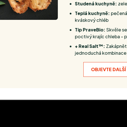
Studená kuchyně:
zele
Teplá kuchyně:
pečená z
kváskový chléb
Tip PraveBio:
Skvěle se
poctivý krajíc chleba – 
+ Real Salt™:
Zakápněte 
jednoduchá kombinace, 
OBJEVTE DALŠÍ