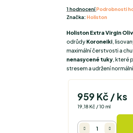
Průměrné
1 hodnocení
Podrobnosti h
hodnocení
Značka:
Holiston
produktu
Holiston Extra Virgin Oliv
je
5,0
odrůdy
Koroneiki
, lisova
z
maximální čerstvosti a ch
5
nenasycené tuky
, které 
hvězdiček.
stresem a udržení normální 
959 Kč
/ ks
Měrná cena:
19,18 Kč / 10 ml