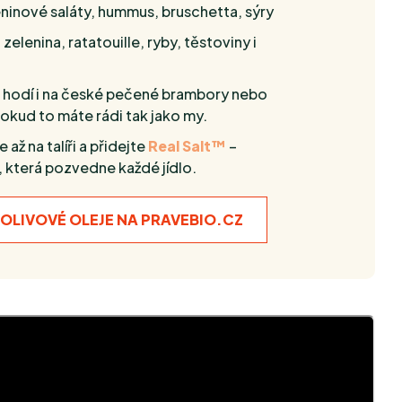
ninové saláty, hummus, bruschetta, sýry
elenina, ratatouille, ryby, těstoviny i
 hodí i na české pečené brambory nebo
pokud to máte rádi tak jako my.
až na talíři a přidejte
Real Salt™
–
která pozvedne každé jídlo.
 OLIVOVÉ OLEJE NA PRAVEBIO.CZ