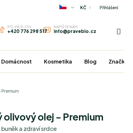
Přihlášení
KČ
PO-PÁ 9-17H
NAPIŠTE NÁM
+420 776 298 517
info@pravebio.cz
NÁKU
KOŠÍ
Domácnost
Kosmetika
Blog
Značky
 - Premium
 olivový olej - Premium
 buněk a zdraví srdce