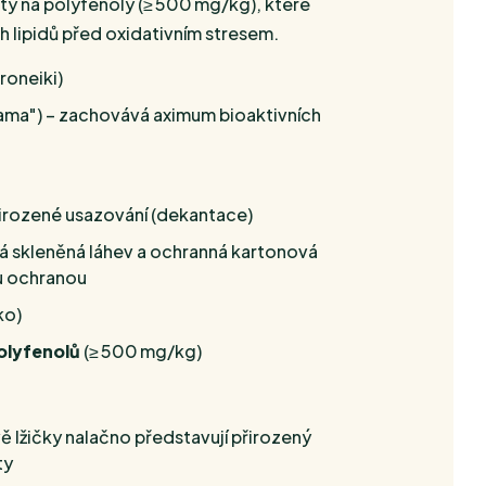
tý na polyfenoly (≥ 500 mg/kg), které
ch lipidů před oxidativním stresem.
roneiki)
rama") – zachovává aximum bioaktivních
řirozené usazování (dekantace)
á skleněná láhev a ochranná kartonová
u ochranou
ko)
olyfenolů
(≥ 500 mg/kg)
ě lžičky nalačno představují přirozený
ty