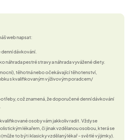
 náš web napsat:
 denní dávkování.
ko náhrada pestré stravy a náhrada vyvážené diety.
nemocní), těhotná nebo očekávající těhotenství,
ýrobku s kvalifikovaným výživovým poradcem/
 potřeby, což znamená, že doporučené denní dávkování
.
kvalifikované osoby vám jakkoliv radit. Vždy se
listickým lékařem, či jinak vzdělanou osobou, která se
(může to být i klasicky vzdělaný lékař – světlé výjimky).