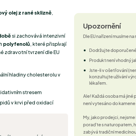
ový olej z rané sklizně
,
Upozornění
odobě
si zachovává intenzivní
Dle EU nařízení musíme na
ch
polyfenolů
, které přispívají
Dodržujte doporučené
é zdravotní tvrzení dle EU
Produkt není vhodný ja
Jste-li v ošetřování (
mální hladiny cholesterolu v
konzultujte užívání v
lékařem.
idativním stresem
Ale! Každá osoba má jiné
ipidů v krvi před oxidací
není vytesáno do kamene
My, jako prodejci, nejsme 
poraďte s naturopatem, ho
zabývá tradiční medicínou 