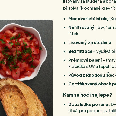
lisovaný za studena a boha
přispívají k ochraně krevní
Monovarietální olej
(Ko
Nefiltrovaný
(raw, "en 
látek
Lisovaný za studena
Bez filtrace
– využívá p
Prémiové balení
– tmav
krabička s UV a tepelno
Původ z Rhodosu
(Řec
Certifikovaný obsah p
Kam se hodí nejlépe?
Do žaludku po ránu:
Dv
rituál pro podporu vitali