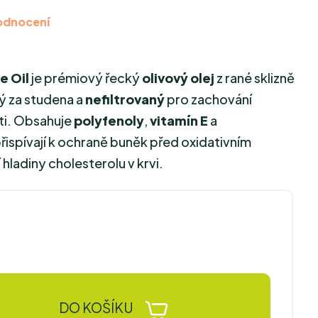
odnocení
e Oil
je prémiový řecký
olivový olej
z rané sklizně
ný za studena a
nefiltrovaný
pro zachování
uti. Obsahuje
polyfenoly
,
vitamín E
a
přispívají k ochraně buněk před oxidativním
hladiny cholesterolu v krvi.
DO KOŠÍKU