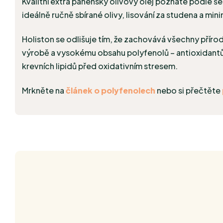
Kvalitní extra panenský olivový olej poznáte podle š
ideálně ručně sbírané olivy, lisování za studena a mini
Holiston se odlišuje tím, že zachovává všechny přírodn
výrobě a vysokému obsahu polyfenolů – antioxidantů, 
krevních lipidů před oxidativním stresem.
Mrkněte na
článek o polyfenolech
nebo si přečtěte