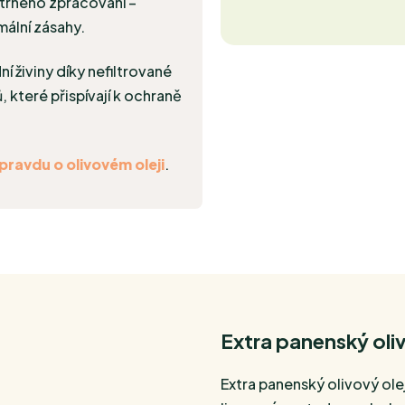
etrného zpracování –
mální zásahy.
í živiny díky nefiltrované
které přispívají k ochraně
pravdu o olivovém oleji
.
Extra panenský oliv
Extra panenský olivový ole