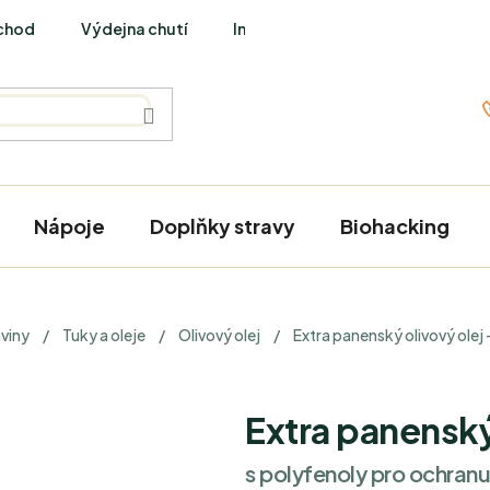
chod
Výdejna chutí
Interviews
Nápoje
Doplňky stravy
Biohacking
viny
/
Tuky a oleje
/
Olivový olej
/
Extra panenský olivový olej
Extra panenský
s polyfenoly pro ochranu