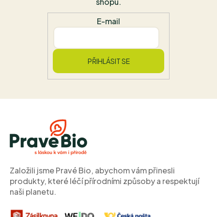
shopu.
E-mail
PŘIHLÁSIT SE
Z
á
p
a
t
í
Založili jsme Pravé Bio, abychom vám přinesli
produkty, které léčí přírodními způsoby a respektují
naši planetu.