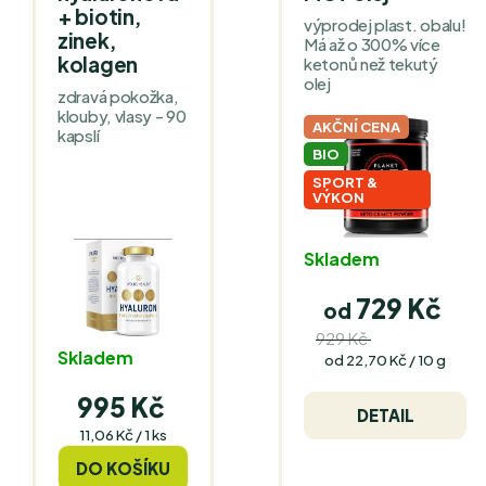
+ biotin,
výprodej plast. obalu!
zinek,
Má až o 300% více
kolagen
ketonů než tekutý
olej
zdravá pokožka,
klouby, vlasy - 90
AKČNÍ CENA
kapslí
BIO
SPORT &
VÝKON
Skladem
729 Kč
od
929 Kč
(až –33 %)
Skladem
Měrná
od 22,70 Kč / 10 g
cena:
995 Kč
DETAIL
Měrná
11,06 Kč / 1 ks
cena:
DO KOŠÍKU