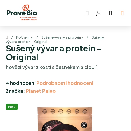
Přejít
na
Hledat
NÁKUP
obsah
KOŠÍK
Domů
/
Potraviny
/
Sušené vývary a proteiny
/
Sušený
vývar a protein - Original
Sušený vývar a protein -
Original
hovězí vývar z kostí s česnekem a cibulí
Průměrné
4 hodnocení
Podrobnosti hodnocení
hodnocení
Značka:
Planet Paleo
produktu
je
BIO
5,0
z
5