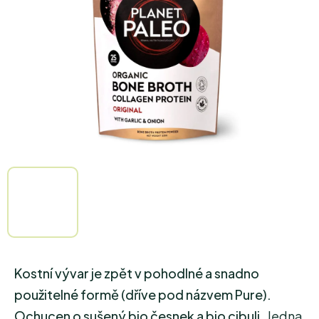
hvězdiček.
Kostní vývar je zpět v pohodlné a snadno
použitelné formě (dříve pod názvem Pure).
Ochucen o sušený bio česnek a bio cibuli.
Jedna