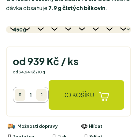
dávka obsahuje
7.9 g čistých bílkovin
.
od
939 Kč
/ ks
Měrná cena:
od 34,64 Kč / 10 g
DO KOŠÍKU
Možnosti dopravy
Hlídat
Zeptat se
Tisk
Sdílet