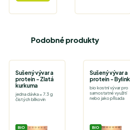
Podobné produkty
Sušený vývar a
Sušený vývar a
protein - Zlatá
protein - Bylin
kurkuma
bio kostní vývar pro
samostatné využití
jedna dávka = 7.3 g
nebo jako přísada
čistých bílkovin
BIO
BIO