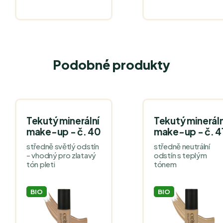
Podobné produkty
Tekutý minerální
Tekutý mineráln
make-up - č. 40
make-up - č. 4
středně světlý odstín
středně neutrální
- vhodný pro zlatavý
odstín s teplým
tón pleti
tónem
BIO
BIO