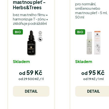
mastnou pleť -
pro normální,
Herbs&Trees
smíšenou nebo
mastnou pleť - 5 ml,
bez mastného filmu •
50 ml
harmonizuje T-zónu •
zklidňuje podráždění
BIO
BIO
Skladem
Skladem
59 Kč
95 Kč
od
od
Měrná
Měrná
od 29 500 Kč / 1 l
od 19 Kč / 1 ml
cena:
cena:
DETAIL
DETAIL