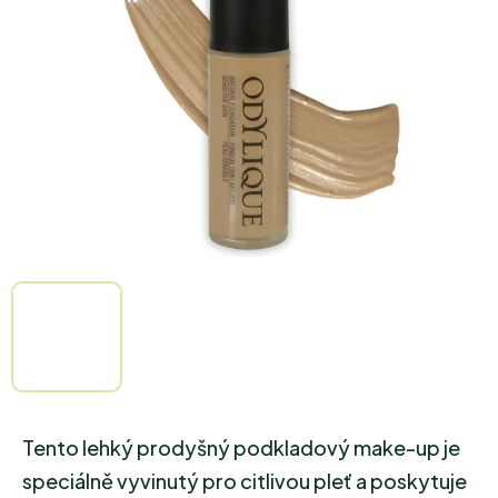
5
hvězdiček.
Tento lehký prodyšný podkladový make-up je
speciálně vyvinutý pro citlivou pleť a poskytuje