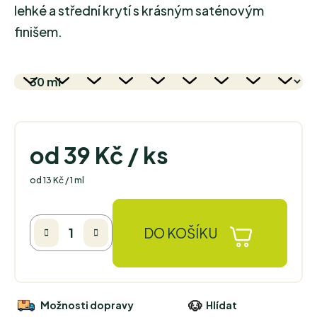
lehké a střední krytí s krásným saténovým
finišem.
od
39 Kč
/ ks
Měrná cena:
od 13 Kč / 1 ml
DO KOŠÍKU
Možnosti dopravy
Hlídat