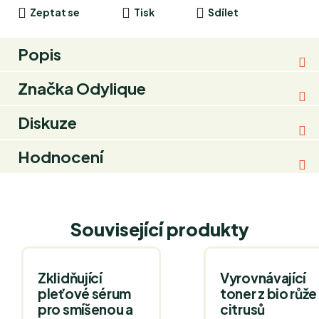
Zeptat se
Tisk
Sdílet
Popis
Značka
Odylique
Diskuze
Hodnocení
Související produkty
Zklidňující
Vyrovnávající
pleťové sérum
toner z bio růže
pro smíšenou a
citrusů