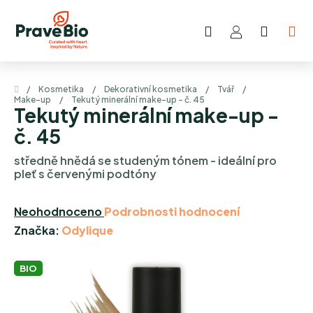
Přejít
na
Hledat
NÁKUP
obsah
KOŠÍK
Domů
/
Kosmetika
/
Dekorativní kosmetika
/
Tvář
/
Make-up
/
Tekutý minerální make-up - č. 45
Tekutý minerální make-up -
č. 45
středně hnědá se studeným tónem - ideální pro
pleť s červenými podtóny
Průměrné
Neohodnoceno
Podrobnosti hodnocení
hodnocení
Značka:
Odylique
produktu
je
BIO
0,0
z