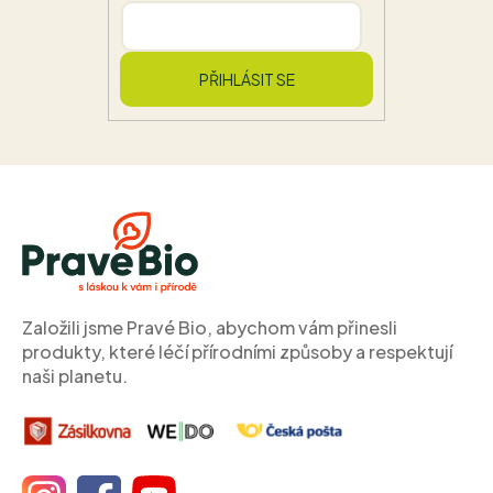
PŘIHLÁSIT SE
Z
á
p
a
t
í
Založili jsme Pravé Bio, abychom vám přinesli
produkty, které léčí přírodními způsoby a respektují
naši planetu.