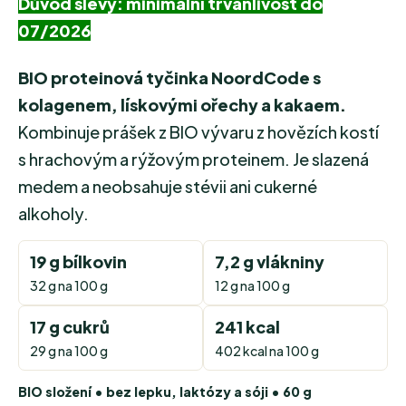
Důvod slevy: minimální trvanlivost do
07/2026
BIO proteinová tyčinka NoordCode s
kolagenem, lískovými ořechy a kakaem.
Kombinuje prášek z BIO vývaru z hovězích kostí
s hrachovým a rýžovým proteinem. Je slazená
medem a neobsahuje stévii ani cukerné
alkoholy.
19 g bílkovin
7,2 g vlákniny
32 g na 100 g
12 g na 100 g
17 g cukrů
241 kcal
29 g na 100 g
402 kcal na 100 g
BIO složení • bez lepku, laktózy a sóji • 60 g