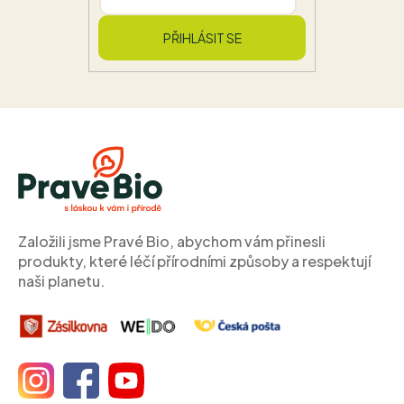
PŘIHLÁSIT SE
Z
á
p
a
t
í
Založili jsme Pravé Bio, abychom vám přinesli
produkty, které léčí přírodními způsoby a respektují
naši planetu.