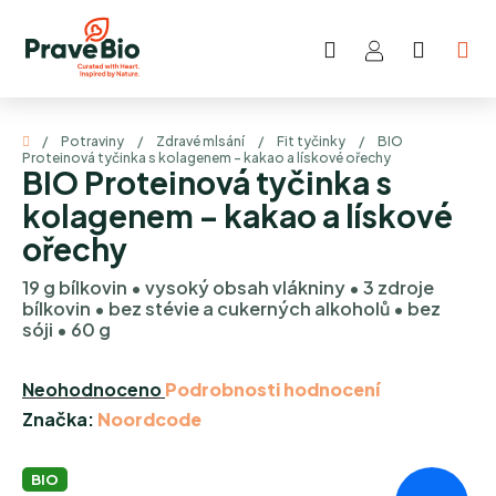
Přejít
na
Hledat
NÁKUP
obsah
KOŠÍK
Domů
/
Potraviny
/
Zdravé mlsání
/
Fit tyčinky
/
BIO
Proteinová tyčinka s kolagenem – kakao a lískové ořechy
BIO Proteinová tyčinka s
kolagenem – kakao a lískové
ořechy
19 g bílkovin • vysoký obsah vlákniny • 3 zdroje
bílkovin • bez stévie a cukerných alkoholů • bez
sóji • 60 g
Průměrné
Neohodnoceno
Podrobnosti hodnocení
hodnocení
Značka:
Noordcode
produktu
je
BIO