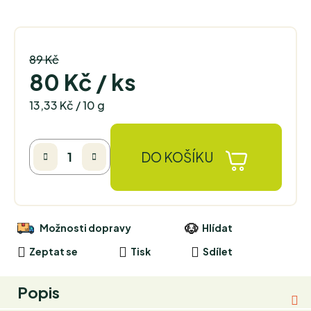
89 Kč
–10 %
80 Kč
/ ks
Měrná cena:
13,33 Kč / 10 g
DO KOŠÍKU
Možnosti dopravy
Hlídat
Zeptat se
Tisk
Sdílet
Popis