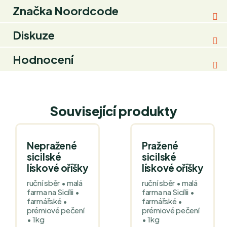
Značka
Noordcode
Diskuze
Hodnocení
Související produkty
Nepražené
Pražené
sicilské
sicilské
lískové oříšky
lískové oříšky
ruční sběr • malá
ruční sběr • malá
farma na Sicílii •
farma na Sicílii •
farmářské •
farmářské •
prémiové pečení
prémiové pečení
• 1kg
• 1kg