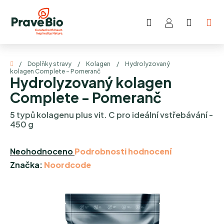
Přejít
na
Hledat
NÁKUP
obsah
KOŠÍK
Domů
/
Doplňky stravy
/
Kolagen
/
Hydrolyzovaný
kolagen Complete - Pomeranč
Hydrolyzovaný kolagen
Complete - Pomeranč
5 typů kolagenu plus vit. C pro ideální vstřebávání -
450 g
Průměrné
Neohodnoceno
Podrobnosti hodnocení
hodnocení
Značka:
Noordcode
produktu
je
0,0
z