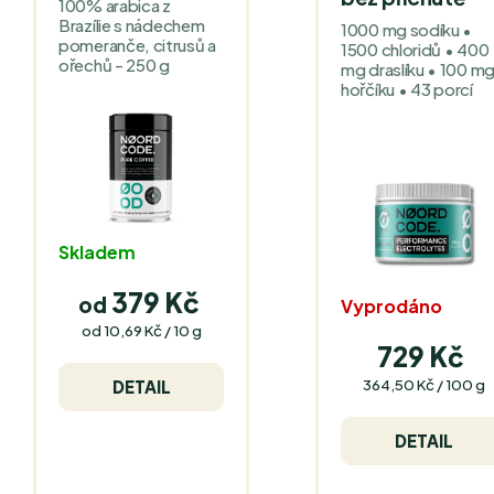
100% arabica z
Brazílie s nádechem
1000 mg sodíku •
pomeranče, citrusů a
1500 chloridů • 400
ořechů - 250 g
mg draslíku • 100 m
hořčíku • 43 porcí
Skladem
379 Kč
od
Vyprodáno
Měrná
od 10,69 Kč / 10 g
cena:
729 Kč
Měrná
364,50 Kč / 100 g
DETAIL
cena:
DETAIL