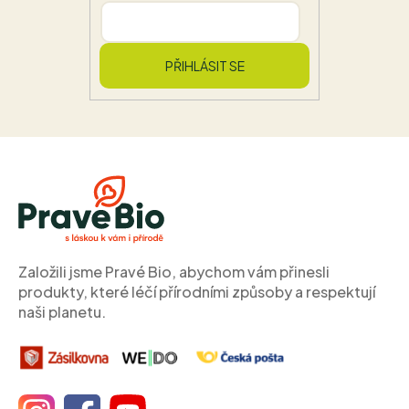
PŘIHLÁSIT SE
Z
á
p
a
t
í
Založili jsme Pravé Bio, abychom vám přinesli
produkty, které léčí přírodními způsoby a respektují
naši planetu.