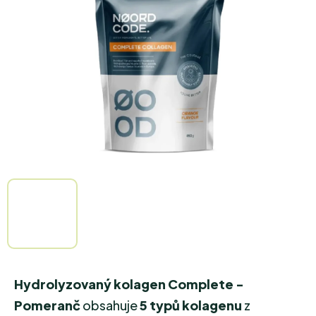
5
hvězdiček.
Hydrolyzovaný kolagen Complete -
Pomeranč
obsahuje
5 typů kolagenu
z