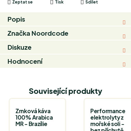
Zeptat se
Tisk
Sdílet
Popis
Značka
Noordcode
Diskuze
Hodnocení
Související produkty
Zrnková káva
Performance
100% Arabica
elektrolyty z
MR - Brazílie
mořské soli -
bez příchutě