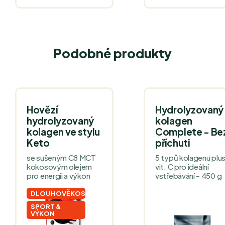
Podobné produkty
Hovězí
Hydrolyzovaný
hydrolyzovaný
kolagen
kolagen ve stylu
Complete - Be
Keto
příchuti
se sušeným C8 MCT
5 typů kolagenu plu
kokosovým olejem
vit. C pro ideální
pro energii a výkon
vstřebávání - 450 g
DLOUHOVĚKOST
SPORT &
VÝKON