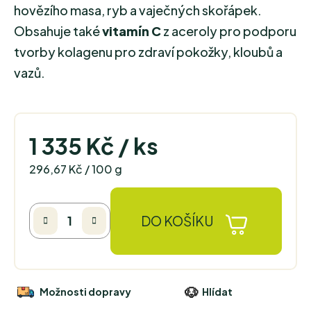
hovězího masa, ryb a vaječných skořápek.
Obsahuje také
vitamín C
z aceroly pro podporu
tvorby kolagenu pro zdraví pokožky, kloubů a
vazů.
1 335 Kč
/ ks
Měrná cena:
296,67 Kč / 100 g
DO KOŠÍKU
Možnosti dopravy
Hlídat