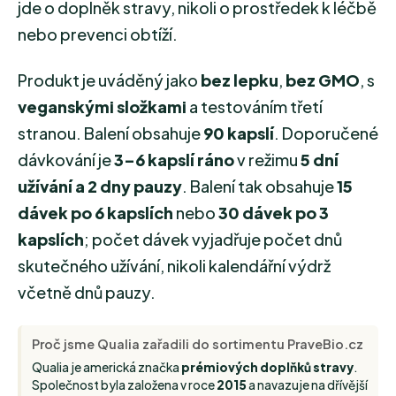
jde o doplněk stravy, nikoli o prostředek k léčbě
nebo prevenci obtíží.
Produkt je uváděný jako
bez lepku
,
bez GMO
, s
veganskými složkami
a testováním třetí
stranou. Balení obsahuje
90 kapslí
. Doporučené
dávkování je
3–6 kapslí ráno
v režimu
5 dní
užívání a 2 dny pauzy
. Balení tak obsahuje
15
dávek po 6 kapslích
nebo
30 dávek po 3
kapslích
; počet dávek vyjadřuje počet dnů
skutečného užívání, nikoli kalendářní výdrž
včetně dnů pauzy.
Proč jsme Qualia zařadili do sortimentu PraveBio.cz
Qualia je americká značka
prémiových doplňků stravy
.
Společnost byla založena v roce
2015
a navazuje na dřívější