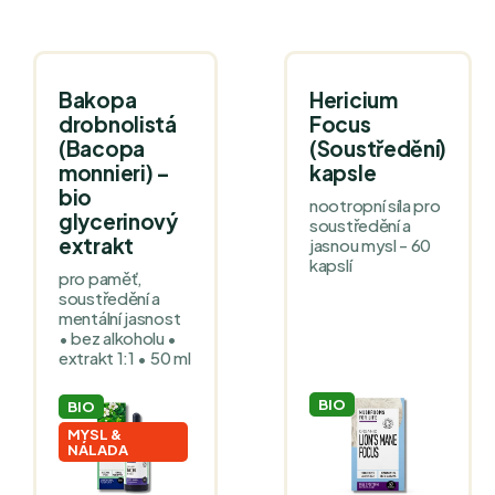
Bakopa
Hericium
drobnolistá
Focus
(Bacopa
(Soustředění)
monnieri) –
kapsle
bio
nootropní síla pro
glycerinový
soustředění a
extrakt
jasnou mysl - 60
kapslí
pro paměť,
soustředění a
mentální jasnost
• bez alkoholu •
extrakt 1:1 • 50 ml
BIO
BIO
MYSL &
NÁLADA