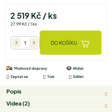
2 519 Kč
/ ks
Měrná cena:
27,99 Kč / 1 ks
DO KOŠÍKU
Možnosti dopravy
Hlídat
Zeptat se
Tisk
Sdílet
Popis
Videa (2)