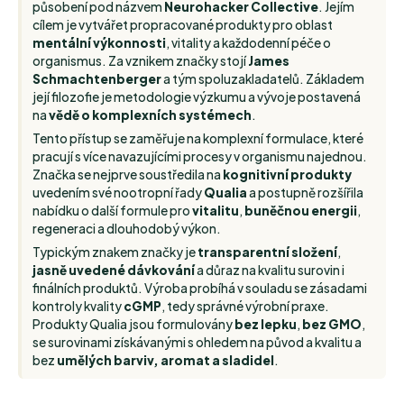
působení pod názvem
Neurohacker Collective
. Jejím
cílem je vytvářet propracované produkty pro oblast
mentální výkonnosti
, vitality a každodenní péče o
organismus. Za vznikem značky stojí
James
Schmachtenberger
a tým spoluzakladatelů. Základem
její filozofie je metodologie výzkumu a vývoje postavená
na
vědě o komplexních systémech
.
Tento přístup se zaměřuje na komplexní formulace, které
pracují s více navazujícími procesy v organismu najednou.
Značka se nejprve soustředila na
kognitivní produkty
uvedením své nootropní řady
Qualia
a postupně rozšířila
nabídku o další formule pro
vitalitu
,
buněčnou energii
,
regeneraci a dlouhodobý výkon.
Typickým znakem značky je
transparentní složení
,
jasně uvedené dávkování
a důraz na kvalitu surovin i
finálních produktů. Výroba probíhá v souladu se zásadami
kontroly kvality
cGMP
, tedy správné výrobní praxe.
Produkty Qualia jsou formulovány
bez lepku
,
bez GMO
,
se surovinami získávanými s ohledem na původ a kvalitu a
bez
umělých barviv, aromat a sladidel
.