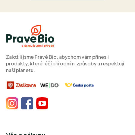
Z
á
p
a
t
í
Založili jsme Pravé Bio, abychom vám přinesli
produkty, které léčí přírodními způsoby a respektují
naši planetu.
Vše o nákupu