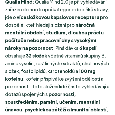
Qualia Mind
: Qualia Mind 2.0 je při vyhledávání
zařazen do nootropní kategorie doplňků stravy;
jde o
vícesložkovou kapslovou recepturu
pro
dospělé, kteří hledají složení pro
náročná
mentální období, studium, dlouhou práci u
počítače nebo pracovní dny s vysokými
nároky na pozornost
. Plná dávka
6 kapslí
obsahuje
32 složek
včetně vitaminů skupiny B,
aminokyselin, rostlinných extraktů, cholinových
složek, fosfolipidů, karotenoidů a
100 mg
kofeinu
; kofein přispívá ke zvýšení bdělosti a
pozornosti. Toto složení lidé často vyhledávají u
dotazů spojených s
pozorností,
soustředěním, pamětí, učením, mentální
únavou, psychickou zátěží a imunitní oblastí
;