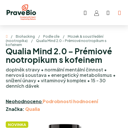
Přejít
na
Hledat
NÁKUP
obsah
KOŠÍK
Domů
/
Biohacking
/
Podle cíle
/
Mozek & soustředění
(nootropika)
/
Qualia Mind 2.0 – Prémiové nootropikum s
kofeinem
Qualia Mind 2.0 – Prémiové
nootropikum s kofeinem
doplněk stravy • normální mentální činnost •
nervová soustava • energetický metabolismus •
snížení únavy • vitaminový komplex • 15 - 30
denních dávek
Průměrné
Neohodnoceno
Podrobnosti hodnocení
hodnocení
Značka:
Qualia
produktu
je
NOVINKA