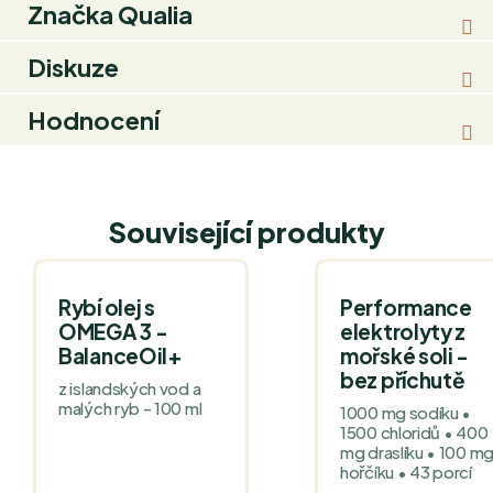
Značka
Qualia
Diskuze
Hodnocení
Související produkty
Rybí olej s
Performance
OMEGA 3 -
elektrolyty z
BalanceOil+
mořské soli -
bez příchutě
z islandských vod a
malých ryb - 100 ml
1000 mg sodíku •
1500 chloridů • 400
mg draslíku • 100 m
hořčíku • 43 porcí