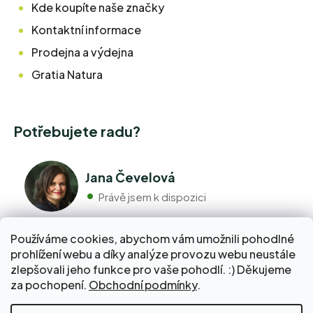
Kde koupíte naše značky
Kontaktní informace
Prodejna a výdejna
Gratia Natura
Potřebujete radu?
Jana Čevelová
Právě jsem k dispozici
Používáme cookies, abychom vám umožnili pohodlné
+420 776 298 517
prohlížení webu a díky analýze provozu webu neustále
Volejte pondělí - pátek 9:00 až 17:00
zlepšovali jeho funkce pro vaše pohodlí. :) Děkujeme
info@pravebio.cz
za pochopení.
Obchodní podmínky
.
Napište nám kdykoli, snažíme se vždy odpovědět do 24
hodin.
Nakupte za 2 000 Kč a dopravu do Balíkovny zaplatíme