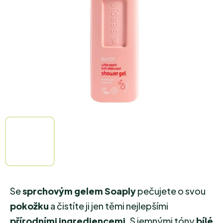
hvězdiček.
Se
sprchovým gelem Soaply
pečujete o svou
pokožku
a čistíte ji jen těmi nejlepšími
přírodními ingrediencemi
. S jemnými tóny
bílé