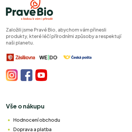
p
a
t
í
Založili jsme Pravé Bio, abychom vám přinesli
produkty, které léčí přírodními způsoby a respektují
naši planetu.
Vše o nákupu
Hodnocení obchodu
Doprava a platba