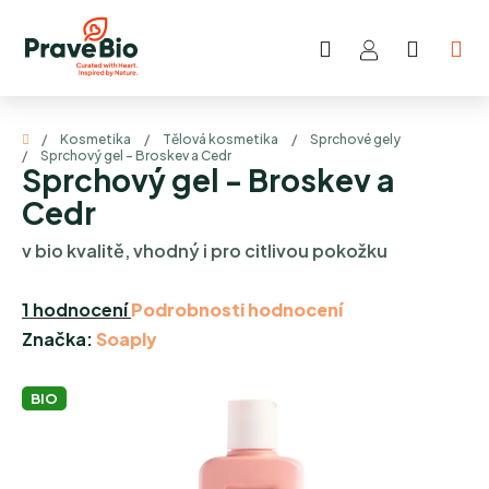
Přejít
na
Hledat
NÁKUP
obsah
KOŠÍK
Domů
/
Kosmetika
/
Tělová kosmetika
/
Sprchové gely
/
Sprchový gel - Broskev a Cedr
Sprchový gel - Broskev a
Cedr
v bio kvalitě, vhodný i pro citlivou pokožku
Průměrné
1 hodnocení
Podrobnosti hodnocení
hodnocení
Značka:
Soaply
produktu
je
BIO
5,0
z
5