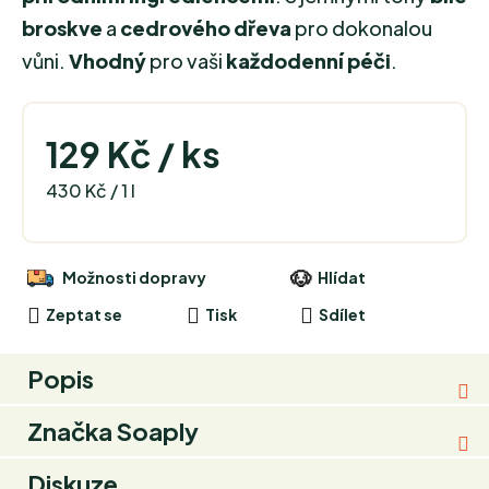
broskve
a
cedrového dřeva
pro dokonalou
vůni.
Vhodný
pro vaši
každodenní péči
.
129 Kč
/ ks
Měrná cena:
430 Kč / 1 l
Možnosti dopravy
Hlídat
Zeptat se
Tisk
Sdílet
Popis
Značka
Soaply
Diskuze