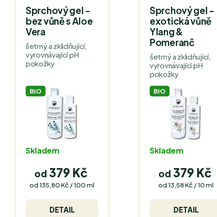
Sprchový gel -
Sprchový gel -
bez vůně s Aloe
exotická vůně
Vera
Ylang &
Pomeranč
šetrný a zklidňující,
vyrovnávající pH
šetrný a zklidňující,
pokožky
vyrovnávající pH
pokožky
BIO
BIO
Skladem
Skladem
379 Kč
379 Kč
od
od
Měrná
Měrná
od 135,80 Kč / 100 ml
od 13,58 Kč / 10 ml
cena:
cena:
DETAIL
DETAIL