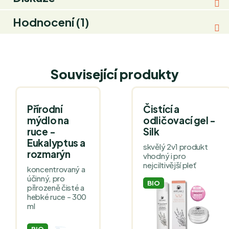
Hodnocení (1)
Související produkty
Přírodní
Čistící a
mýdlo na
odličovací gel -
ruce -
Silk
Eukalyptus a
skvělý 2v1 produkt
rozmarýn
vhodný i pro
nejciltivější pleť
koncentrovaný a
účinný, pro
BIO
přirozeně čisté a
hebké ruce - 300
ml