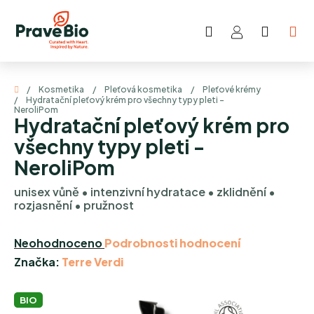
Přejít
na
Hledat
NÁKUP
obsah
KOŠÍK
Domů
/
Kosmetika
/
Pleťová kosmetika
/
Pleťové krémy
/
Hydratační pleťový krém pro všechny typy pleti -
NeroliPom
Hydratační pleťový krém pro
všechny typy pleti -
NeroliPom
unisex vůně • intenzivní hydratace • zklidnění •
rozjasnění • pružnost
Průměrné
Neohodnoceno
Podrobnosti hodnocení
hodnocení
Značka:
Terre Verdi
produktu
je
BIO