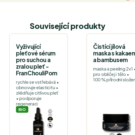
Související produkty
Vyživující
Čistící jílová
pleťové sérum
maska s kakae
pro suchou a
a bambusem
zralou pleť -
maska a peeling 2v1 
FranChouliPom
pro obličej i tělo •
100 % přírodní složen
rychle se vstřebává •
obnovuje elasticitu •
zklidňuje citlivou pleť
• podporuje
regeneraci
BIO