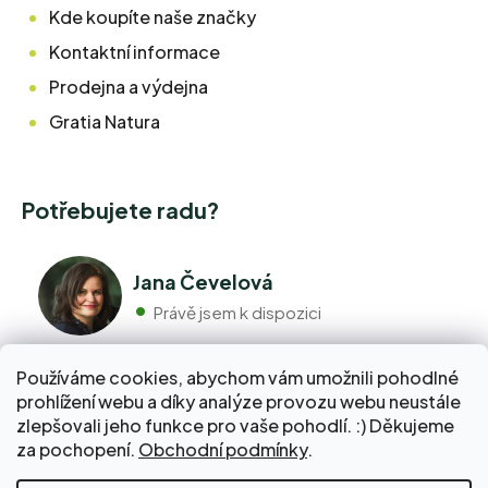
Kde koupíte naše značky
Kontaktní informace
Prodejna a výdejna
Gratia Natura
Potřebujete radu?
Jana Čevelová
Právě jsem k dispozici
Používáme cookies, abychom vám umožnili pohodlné
+420 776 298 517
prohlížení webu a díky analýze provozu webu neustále
Volejte pondělí - pátek 9:00 až 17:00
zlepšovali jeho funkce pro vaše pohodlí. :) Děkujeme
info@pravebio.cz
za pochopení.
Obchodní podmínky
.
Napište nám kdykoli, snažíme se vždy odpovědět do 24
hodin.
Nakupte za 2 000 Kč a dopravu do Balíkovny zaplatíme