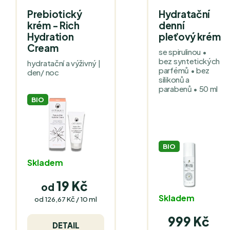
Prebiotický
Hydratační
krém - Rich
denní
Hydration
pleťový krém
Cream
se spirulinou •
bez syntetických
hydratační a výživný |
parfémů • bez
den/ noc
silikonů a
parabenů • 50 ml
BIO
BIO
Skladem
19 Kč
od
Skladem
Měrná
od 126,67 Kč / 10 ml
cena:
999 Kč
DETAIL