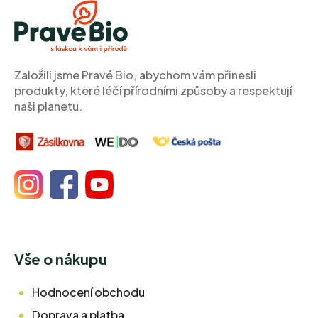
p
a
t
í
Založili jsme Pravé Bio, abychom vám přinesli
produkty, které léčí přírodními způsoby a respektují
naši planetu.
Vše o nákupu
Hodnocení obchodu
Doprava a platba