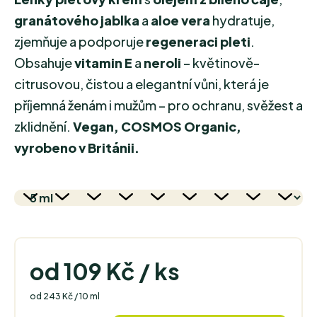
granátového jablka
a
aloe vera
hydratuje,
zjemňuje a podporuje
regeneraci pleti
.
Obsahuje
vitamin E
a
neroli
– květinově-
citrusovou, čistou a elegantní vůni, která je
příjemná ženám i mužům – pro ochranu, svěžest a
zklidnění.
Vegan, COSMOS Organic,
vyrobeno v Británii.
od
109 Kč
/ ks
Měrná cena:
od 243 Kč / 10 ml