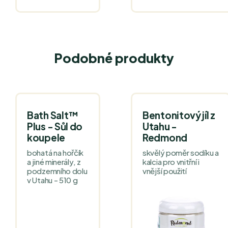
Podobné produkty
Bath Salt™
Bentonitový jíl z
Plus - Sůl do
Utahu -
koupele
Redmond
bohatá na hořčík
skvělý poměr sodíku a
a jiné minerály, z
kalcia pro vnitřní i
podzemního dolu
vnější použití
v Utahu - 510 g