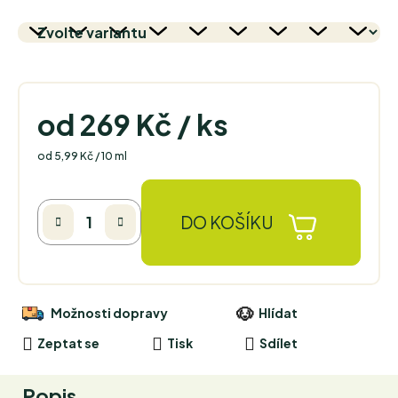
od
269 Kč
/ ks
Měrná cena:
od 5,99 Kč / 10 ml
DO KOŠÍKU
Možnosti dopravy
Hlídat
Zeptat se
Tisk
Sdílet
Popis