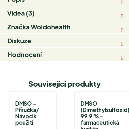
Videa (3)
Značka
Woldohealth
Diskuze
Hodnocení
Související produkty
DMSO –
DMSO
Příručka/
(Dimethylsulfoxid
Návod k
99,9 % –
použití
farmaceutická
kvalita