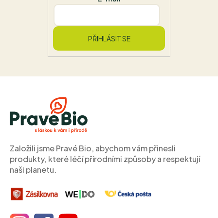
PŘIHLÁSIT SE
Z
á
p
a
t
í
Založili jsme Pravé Bio, abychom vám přinesli
produkty, které léčí přírodními způsoby a respektují
naši planetu.