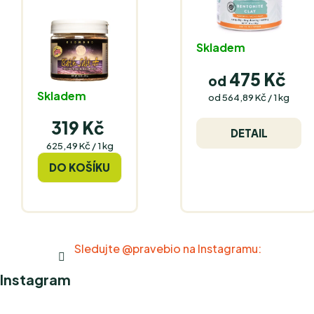
Skladem
475 Kč
od
Skladem
Měrná
od 564,89 Kč / 1 kg
cena:
319 Kč
DETAIL
Měrná
625,49 Kč / 1 kg
cena:
DO KOŠÍKU
Sledujte @pravebio na Instagramu:
Instagram