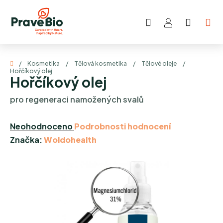
Přejít
na
Hledat
NÁKUP
obsah
KOŠÍK
Domů
/
Kosmetika
/
Tělová kosmetika
/
Tělové oleje
/
Hořčíkový olej
Hořčíkový olej
pro regeneraci namožených svalů
Průměrné
Neohodnoceno
Podrobnosti hodnocení
hodnocení
Značka:
Woldohealth
produktu
je
0,0
z
5
hvězdiček.