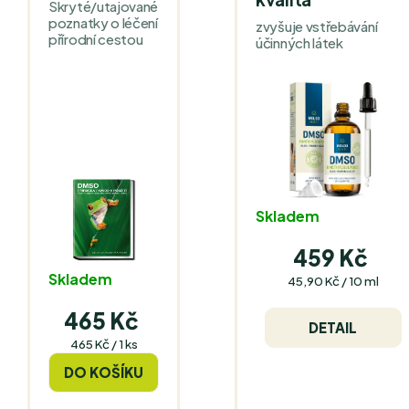
Skryté/utajované
poznatky o léčení
zvyšuje vstřebávání
přírodní cestou
účinných látek
Skladem
459 Kč
Skladem
Měrná
45,90 Kč / 10 ml
cena:
465 Kč
DETAIL
Měrná
465 Kč / 1 ks
cena:
DO KOŠÍKU