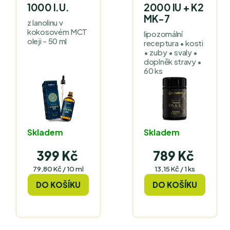
1000 I.U.
2000 IU + K2
MK-7
z lanolinu v
kokosovém MCT
lipozomální
oleji - 50 ml
receptura • kosti
• zuby • svaly •
doplněk stravy •
60 ks
Skladem
Skladem
399 Kč
789 Kč
Měrná
Měrná
79,80 Kč / 10 ml
13,15 Kč / 1 ks
cena:
cena:
DO KOŠÍKU
DO KOŠÍKU