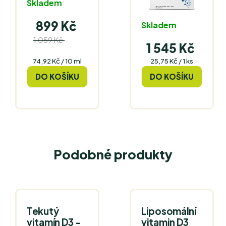
Skladem
899 Kč
Skladem
1 059 Kč
(–15
1 545 Kč
%)
Měrná
Měrná
74,92 Kč / 10 ml
25,75 Kč / 1 ks
cena:
cena:
DO KOŠÍKU
DO KOŠÍKU
Podobné produkty
Tekutý
Liposomální
vitamín D3 -
vitamin D3