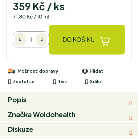
359 Kč
/ ks
Měrná cena:
71,80 Kč / 10 ml
DO KOŠÍKU
Možnosti dopravy
Hlídat
Zeptat se
Tisk
Sdílet
Popis
Značka
Woldohealth
Diskuze