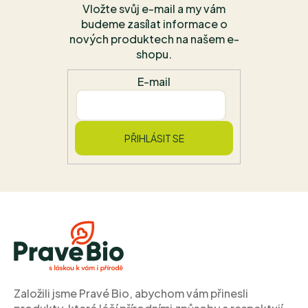
Vložte svůj e-mail a my vám
budeme zasílat informace o
nových produktech na našem e-
shopu.
E-mail
PŘIHLÁSIT SE
Z
á
p
a
t
í
Založili jsme Pravé Bio, abychom vám přinesli