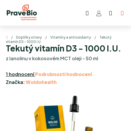
Přejít
na
Hledat
NÁKUP
obsah
KOŠÍK
Domů
/
Doplňky stravy
/
Vitamíny a antioxidanty
/
Tekutý
vitamín D3 - 1000 I.U.
Tekutý vitamín D3 - 1000 I.U.
z lanolinu v kokosovém MCT oleji - 50 ml
Průměrné
1 hodnocení
Podrobnosti hodnocení
hodnocení
Značka:
Woldohealth
produktu
je
5,0
z
5
hvězdiček.