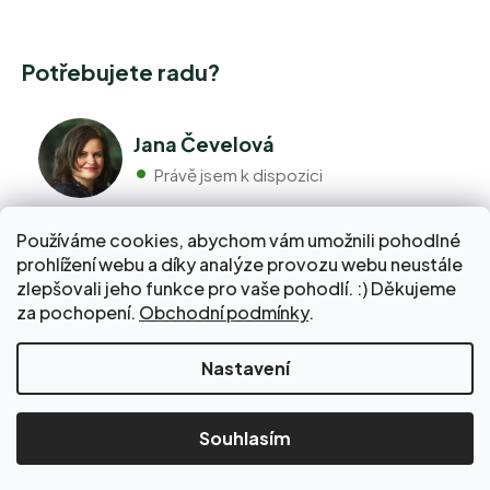
Potřebujete radu?
Jana Čevelová
Právě jsem k dispozici
Používáme cookies, abychom vám umožnili pohodlné
+420 776 298 517
prohlížení webu a díky analýze provozu webu neustále
Volejte pondělí - pátek 9:00 až 17:00
zlepšovali jeho funkce pro vaše pohodlí. :) Děkujeme
info@pravebio.cz
za pochopení.
Obchodní podmínky
.
Napište nám kdykoli, snažíme se vždy odpovědět do 24
hodin.
Nakupte za 2 000 Kč a dopravu do Balíkovny zaplatíme
Nastavení
za vás!
Vytvořil Shoptet Premium
Copyright 2026
www.pravebio.cz
. Všechna
Souhlasím
práva vyhrazena.
Upravit nastavení cookies
A7B6BBE6E45F27E3A7F933DDE972C1D3