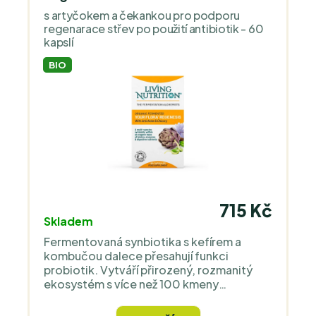
s artyčokem a čekankou pro podporu
regenarace střev po použití antibiotik - 60
kapslí
BIO
715 Kč
Skladem
Fermentovaná synbiotika s kefírem a
kombučou dalece přesahují funkci
probiotik. Vytváří přirozený, rozmanitý
ekosystém s více než 100 kmeny
prospěšných mikrobů a živin, které vyživují
trávicí mikroflóru. Nejde o to, kolik miliard