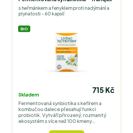
s heřmánkem a fenyklem proti nadýmání a
plynatosti - 60 kapslí
BIO
715 Kč
Skladem
Fermentovaná synbiotika s kefírem a
kombučou dalece přesahují funkci
probiotik. Vytváří přirozený, rozmanitý
ekosystém s více než 100 kmeny
prospěšných mikrobů a živin, které vyživují
trávicí mikroflóru. Nejde o to, kolik miliard