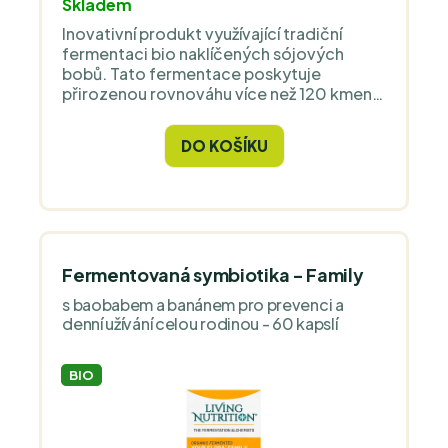
Skladem
Inovativní produkt využívající tradiční
fermentaci bio naklíčených sójových
bobů. Tato fermentace poskytuje
přirozenou rovnováhu více než 120 kmenů
prospěšných mikrobů (30 miliard CFU) v
rámci výživné fermentované potraviny.
DO KOŠÍKU
Fermentovaná symbiotika - Family
s baobabem a banánem pro prevenci a
denní užívání celou rodinou - 60 kapslí
BIO