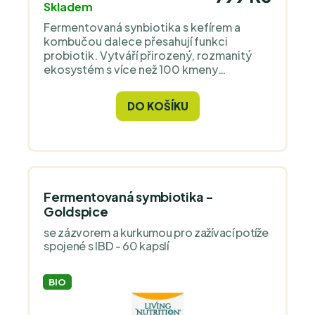
Skladem
Fermentovaná synbiotika s kefírem a
kombučou dalece přesahují funkci
probiotik. Vytváří přirozený, rozmanitý
ekosystém s více než 100 kmeny
prospěšných mikrobů a živin, které vyživují
trávicí mikroflóru. Nejde o to, kolik miliard
DO KOŠÍKU
CFU bakterií do sebe dostanete
samostatně, ale jaký terén vytvoříte pro
tvorbu vlastních bakterií.
Fermentovaná symbiotika -
Goldspice
se zázvorem a kurkumou pro zažívací potíže
spojené s IBD - 60 kapslí
BIO