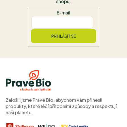
shopu.
E-mail
PŘIHLÁSIT SE
Z
á
p
a
t
í
Založili jsme Pravé Bio, abychom vám přinesli
produkty, které léčí přírodními způsoby a respektují
naši planetu.