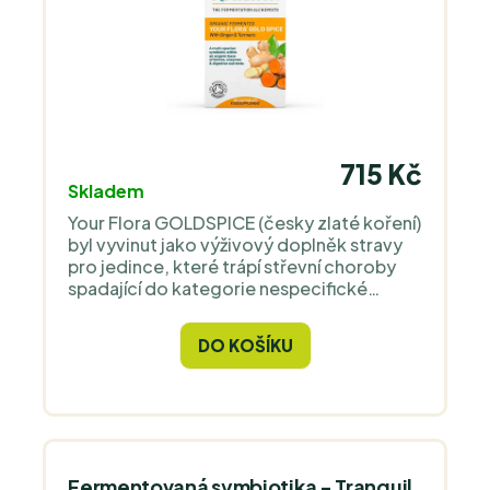
715 Kč
Skladem
Your Flora GOLDSPICE (česky zlaté koření)
byl vyvinut jako výživový doplněk stravy
pro jedince, které trápí střevní choroby
spadající do kategorie nespecifické
střevní záněty (ang. IBD - inflammatory
bowel disease). V přípravku Goldspice
DO KOŠÍKU
funkci prebiotik zastupují byliny kurkuma a
zázvor.
Fermentovaná symbiotika - Tranquil