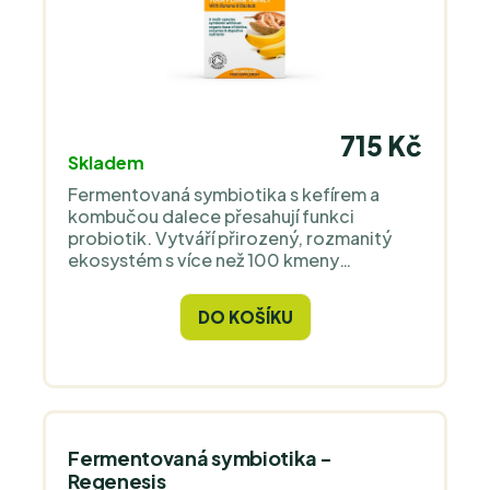
715 Kč
Skladem
Fermentovaná symbiotika s kefírem a
kombučou dalece přesahují funkci
probiotik. Vytváří přirozený, rozmanitý
ekosystém s více než 100 kmeny
prospěšných mikrobů a živin, které vyživují
trávicí mikroflóru. Nejde o to, kolik miliard
DO KOŠÍKU
CFU bakterií do sebe dostanete ve formě
izolátu, ale jaký terén vytvoříte pro tvorbu
vlastních bakterií.
Fermentovaná symbiotika -
Regenesis