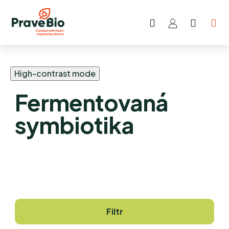
Hledat
NÁKUP
Přejít
KOŠÍK
na
obsah
High-contrast mode
Fermentovaná
symbiotika
Filtr