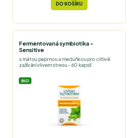
DO KOŠÍKU
CFU bakterií do sebe dostanete
samostatně, ale jaký terén vytvoříte pro
tvorbu vlastních bakterií.
Fermentovaná symbiotika -
Sensitive
s mátou peprnou a meduňkou pro citlivé
zažívání vlivem stresu - 60 kapslí
BIO