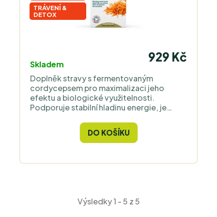
TRÁVENÍ &
DETOX
929 Kč
Skladem
Doplněk stravy s fermentovaným
cordycepsem pro maximalizaci jeho
efektu a biologické využitelnosti.
Podporuje stabilní hladinu energie, je
vhodný na podpoření fyzické výkonnosti
a výdrže nejen u sportovců.
DO KOŠÍKU
Výsledky 1 - 5 z 5