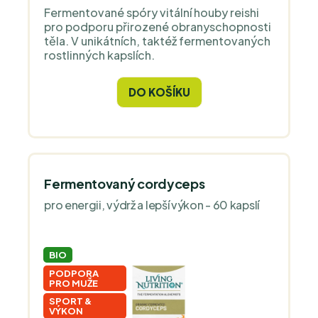
Fermentované spóry vitální houby reishi
pro podporu přirozené obranyschopnosti
těla. V unikátních, taktéž fermentovaných
rostlinných kapslích.
DO KOŠÍKU
Fermentovaný cordyceps
pro energii, výdrž a lepší výkon - 60 kapslí
BIO
PODPORA
PRO MUŽE
SPORT &
VÝKON