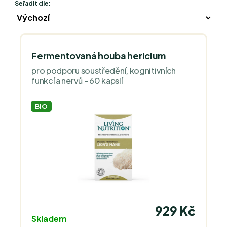
Seřadit dle:
Fermentovaná houba hericium
pro podporu soustředění, kognitivních
funkcí a nervů - 60 kapslí
BIO
929 Kč
Skladem