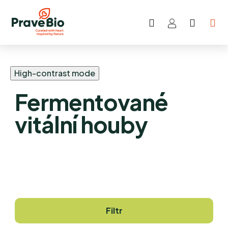
Hledat
NÁKUP
Přejít
KOŠÍK
na
obsah
High-contrast mode
Fermentované
vitální houby
Filtr