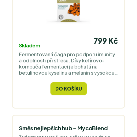
799 Kč
Skladem
Fermentovaná čaga pro podporu imunity
a odolnosti při stresu. Díky kefírovo-
kombuča fermentaci je bohatá na
betulinovou kyselinu a melanin s vysokou
vstřebatelností. Bio kvalita, bez aditiv, z
volně rostoucích plodnic.
DO KOŠÍKU
Směs nejlepších hub - MycoBlend