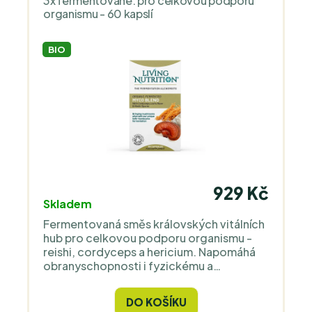
3x fermentované: pro celkovou podporu
organismu - 60 kapslí
BIO
929 Kč
Skladem
Fermentovaná směs královských vitálních
hub pro celkovou podporu organismu -
reishi, cordyceps a hericium. Napomáhá
obranyschopnosti i fyzickému a
duševnímu výkonu.
DO KOŠÍKU