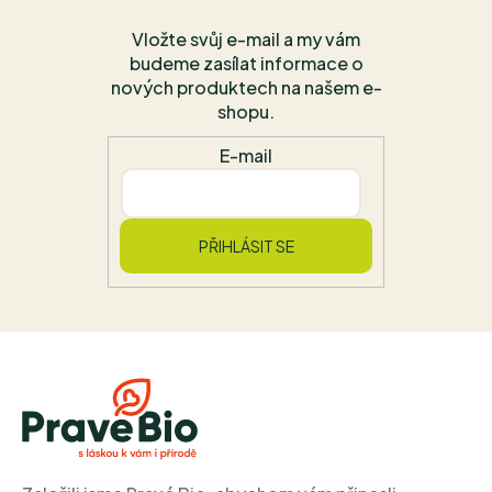
Vložte svůj e-mail a my vám
budeme zasílat informace o
nových produktech na našem e-
shopu.
E-mail
PŘIHLÁSIT SE
Z
á
p
a
t
í