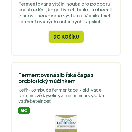
Fermentovaná vitální houba pro podporu
soustředění, kognitivních funkcí a obecně
činnosti nervového systému. V unikátních
fermentovaných rostlinných kapslích.
DO KOŠÍKU
Fermentovaná sibiřská čaga s
probiotickým účinkem
kefír-kombuča fermentace • aktivace
betulinové kyseliny a melaninu • vysoká
vstřebatelnost
BIO