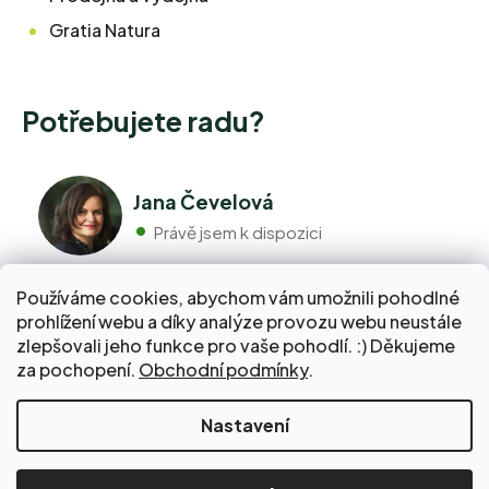
Gratia Natura
Potřebujete radu?
Jana Čevelová
Právě jsem k dispozici
Používáme cookies, abychom vám umožnili pohodlné
+420 776 298 517
prohlížení webu a díky analýze provozu webu neustále
Volejte pondělí - pátek 9:00 až 17:00
zlepšovali jeho funkce pro vaše pohodlí. :) Děkujeme
info@pravebio.cz
za pochopení.
Obchodní podmínky
.
Napište nám kdykoli, snažíme se vždy odpovědět do 24
hodin.
Nakupte za 2 000 Kč a dopravu do Balíkovny zaplatíme
Nastavení
za vás!
Vytvořil Shoptet Premium
Copyright 2026
www.pravebio.cz
. Všechna