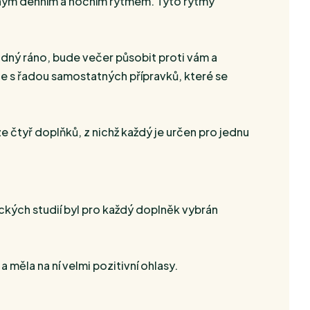
zeným denním a nočním rytmem. Tyto rytmy
odný ráno, bude večer působit proti vám a
íte s řadou samostatných přípravků, které se
 čtyř doplňků, z nichž každý je určen pro jednu
kých studií byl pro každý doplněk vybrán
měla na ní velmi pozitivní ohlasy.