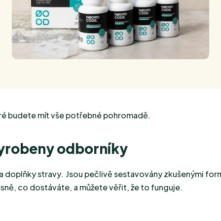
které budete mít vše potřebné pohromadě.
yrobeny odborníky
a doplňky stravy. Jsou pečlivě sestavovány zkušenými formu
sně, co dostáváte, a můžete věřit, že to funguje.