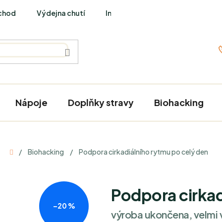
chod
Výdejna chutí
Interviews
Nápoje
Doplňky stravy
Biohacking
Domů
/
Biohacking
/
Podpora cirkadiálního rytmu po celý den
Podpora cirkad
–20 %
výroba ukončena, velmi 