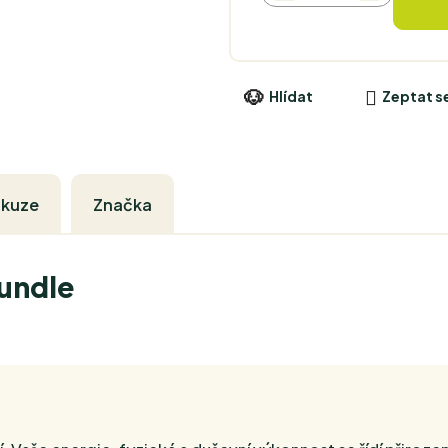
Hlídat
Zeptat s
skuze
Značka
undle