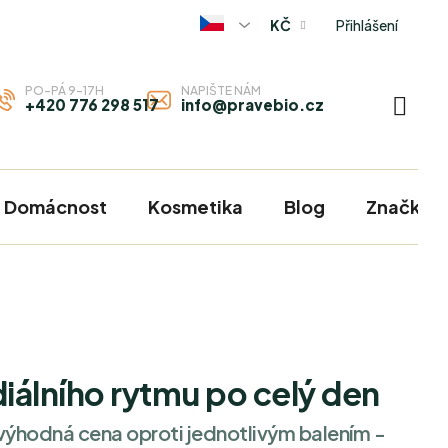
Přihlášení
KČ
PO-PÁ 9-17H
NAPIŠTE NÁM
+420 776 298 517
info@pravebio.cz
NÁKU
KOŠÍ
Domácnost
Kosmetika
Blog
Značky
iálního rytmu po celý den
výhodná cena oproti jednotlivým balením -