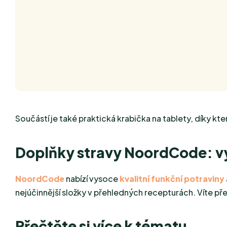
Součástí je také praktická krabička na tablety, díky 
Doplňky stravy NoordCode: v
NoordCode
nabízí vysoce
kvalitní funkční potraviny
nejúčinnější složky v přehledných recepturách. Víte pře
Přečtěte si více k tématu