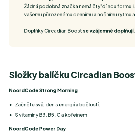
Žádná podobná značka nemá čtyřdílnou formuli. 
vašemu přirozenému dennímu a nočnímu rytmu a fá
Doplňky Circadian Boost
se vzájemně doplňují
Složky balíčku Circadian Boos
NoordCode Strong Morning
Začněte svůj den s energií a bdělostí.
S vitamíny B3, B5, C a kofeinem.
NoordCode Power Day