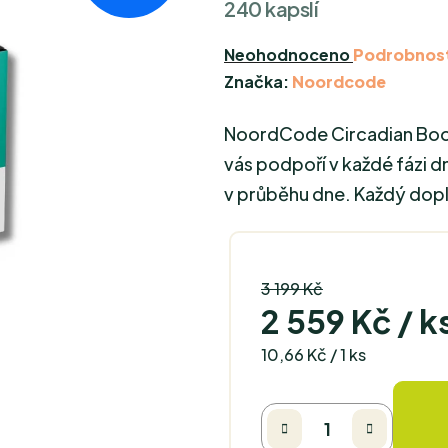
240 kapslí
Průměrné
Neohodnoceno
Podrobnost
hodnocení
Značka:
Noordcode
produktu
NoordCode Circadian Boost
je
0,0
vás podpoří v každé fázi dn
z
v průběhu dne. Každý dopl
5
hvězdiček.
3 199 Kč
–20 %
2 559 Kč
/ k
Měrná cena:
10,66 Kč / 1 ks