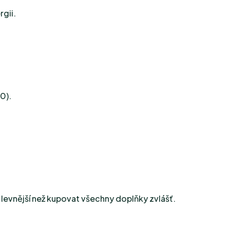
rgii.
0).
 levnější než kupovat všechny doplňky zvlášť.