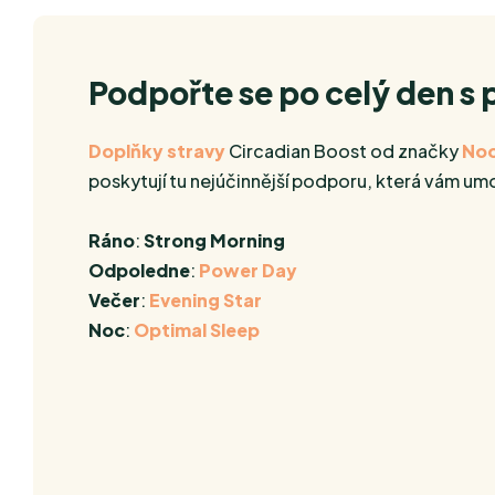
Podpořte se po celý den s
Doplňky stravy
Circadian Boost od značky
No
poskytují tu nejúčinnější podporu, která vám u
Ráno
:
Strong Morning
Odpoledne
:
Power Day
Večer
:
Evening Star
Noc
:
Optimal Sleep