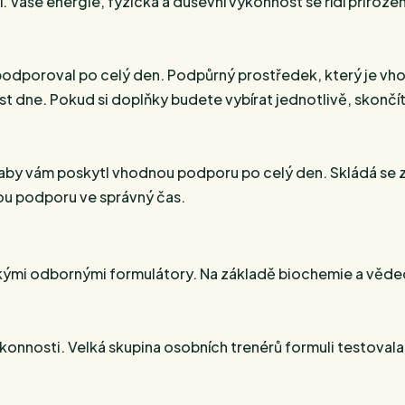
. Vaše energie, fyzická a duševní výkonnost se řídí přiro
 podporoval po celý den. Podpůrný prostředek, který je vh
ást dne. Pokud si doplňky budete vybírat jednotlivě, skonč
 aby vám poskytl vhodnou podporu po celý den. Skládá se ze
ou podporu ve správný čas.
kými odbornými formulátory. Na základě biochemie a vědec
nnosti. Velká skupina osobních trenérů formuli testovala a 