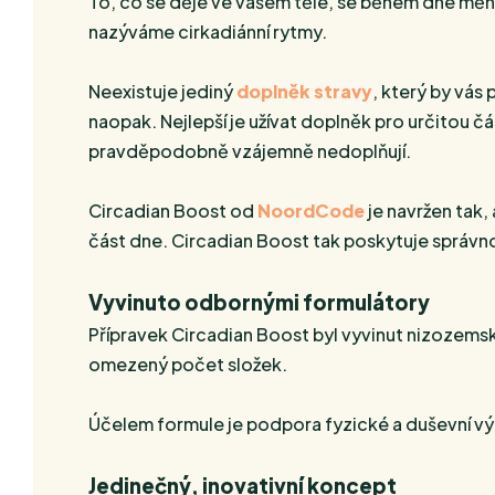
To, co se děje ve vašem těle, se během dne mění
nazýváme cirkadiánní rytmy.
Neexistuje jediný
doplněk stravy
, který by vás
naopak. Nejlepší je užívat doplněk pro určitou č
pravděpodobně vzájemně nedoplňují.
Circadian Boost od
NoordCode
je navržen tak,
část dne. Circadian Boost tak poskytuje správn
Vyvinuto odbornými formulátory
Přípravek Circadian Boost byl vyvinut nizozems
omezený počet složek.
Účelem formule je podpora fyzické a duševní výko
Jedinečný, inovativní koncept