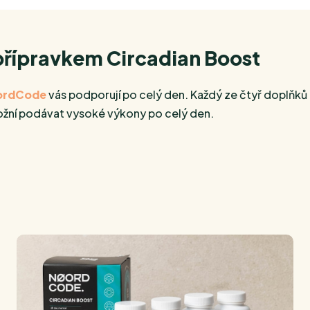
 přípravkem Circadian Boost
ordCode
vás podporují po celý den. Každý ze čtyř doplňků
možní podávat vysoké výkony po celý den.