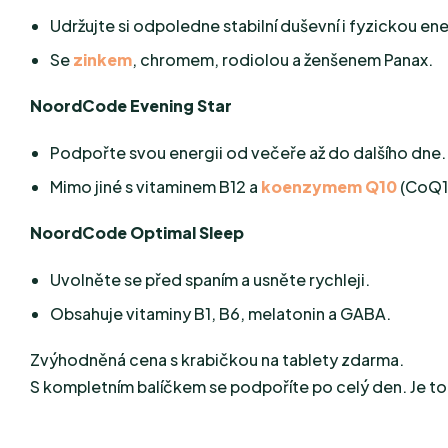
Udržujte si odpoledne stabilní duševní i fyzickou ene
Se
zinkem
, chromem, rodiolou a ženšenem Panax.
NoordCode Evening Star
Podpořte svou energii od večeře až do dalšího dne.
Mimo jiné s vitaminem B12 a
koenzymem Q10
(CoQ1
NoordCode Optimal Sleep
Uvolněte se před spaním a usněte rychleji.
Obsahuje vitaminy B1, B6, melatonin a GABA.
Zvýhodněná cena s krabičkou na tablety zdarma.
S kompletním balíčkem se podpoříte po celý den. Je to