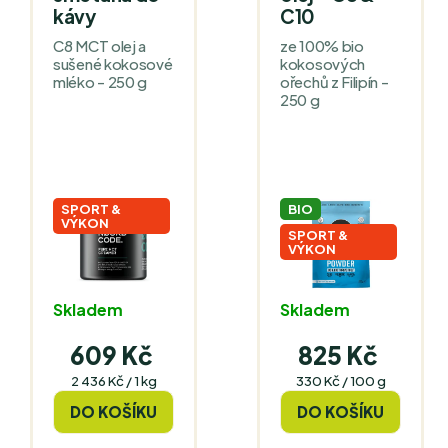
kávy
C10
C8 MCT olej a
ze 100% bio
sušené kokosové
kokosových
mléko - 250 g
ořechů z Filipín -
250 g
SPORT &
BIO
VÝKON
SPORT &
VÝKON
Skladem
Skladem
609 Kč
825 Kč
Měrná
Měrná
2 436 Kč / 1 kg
330 Kč / 100 g
cena:
cena:
DO KOŠÍKU
DO KOŠÍKU