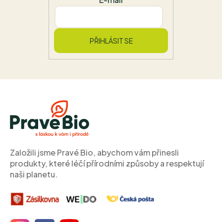
PŘIHLÁSIT SE
Z
á
p
a
t
í
Založili jsme Pravé Bio, abychom vám přinesli
produkty, které léčí přírodními způsoby a respektují
naši planetu.