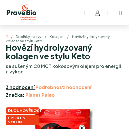
Přejít
na
Hledat
NÁKUP
obsah
KOŠÍK
Domů
/
Doplňky stravy
/
Kolagen
/
Hovězí hydrolyzovaný
kolagen ve stylu Keto
Hovězí hydrolyzovaný
kolagen ve stylu Keto
se sušeným C8 MCT kokosovým olejem pro energii
a výkon
Průměrné
3 hodnocení
Podrobnosti hodnocení
hodnocení
Značka:
Planet Paleo
produktu
je
DLOUHOVĚKOST
5,0
SPORT &
VÝKON
z