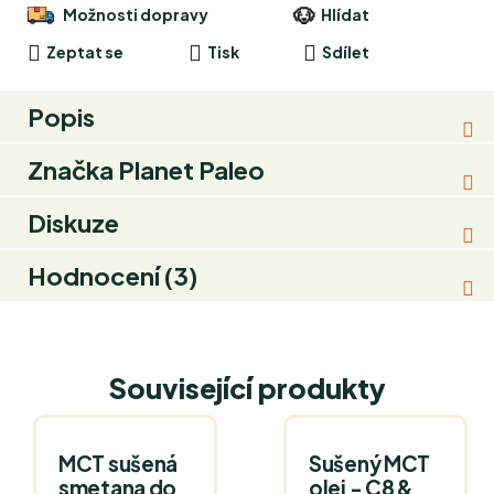
Možnosti dopravy
Hlídat
Zeptat se
Tisk
Sdílet
Popis
Značka
Planet Paleo
Diskuze
Hodnocení (3)
Související produkty
MCT sušená
Sušený MCT
smetana do
olej - C8 &