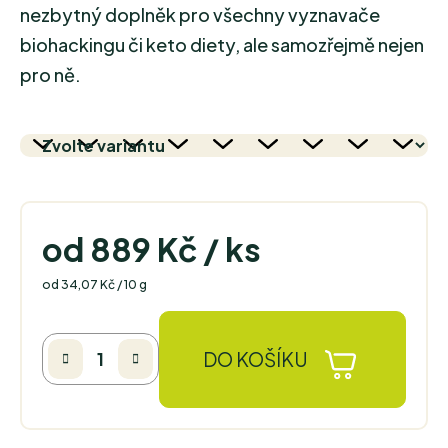
nezbytný doplněk pro všechny vyznavače
biohackingu či keto diety, ale samozřejmě nejen
pro ně.
od
889 Kč
/ ks
Měrná cena:
od 34,07 Kč / 10 g
DO KOŠÍKU