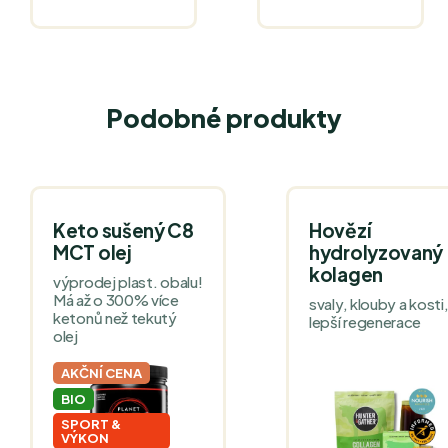
Podobné produkty
Keto sušený C8
Hovězí
MCT olej
hydrolyzovaný
kolagen
výprodej plast. obalu!
Má až o 300% více
svaly, klouby a kosti
ketonů než tekutý
lepší regenerace
olej
AKČNÍ CENA
BIO
SPORT &
VÝKON