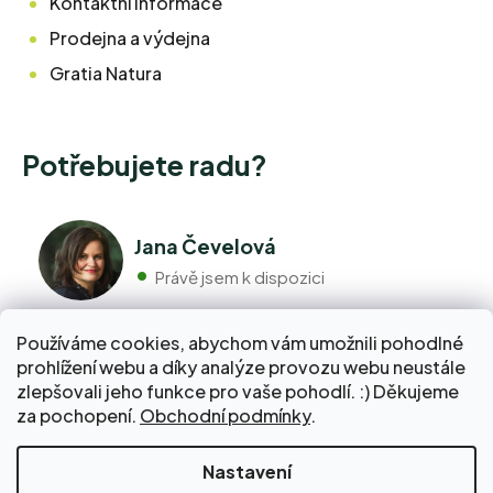
Kontaktní informace
Prodejna a výdejna
Gratia Natura
Potřebujete radu?
Jana Čevelová
Právě jsem k dispozici
Používáme cookies, abychom vám umožnili pohodlné
+420 776 298 517
prohlížení webu a díky analýze provozu webu neustále
Volejte pondělí - pátek 9:00 až 17:00
zlepšovali jeho funkce pro vaše pohodlí. :) Děkujeme
info@pravebio.cz
za pochopení.
Obchodní podmínky
.
Napište nám kdykoli, snažíme se vždy odpovědět do 24
hodin.
Nakupte za 2 000 Kč a dopravu do Balíkovny zaplatíme
Nastavení
za vás!