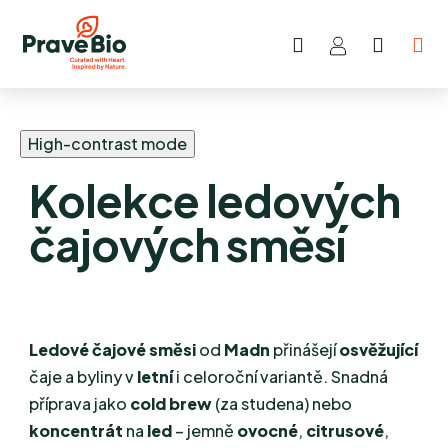
Hledat
NÁKUP
Přejít
KOŠÍK
na
obsah
High-contrast mode
Kolekce ledových
čajových směsí
Ledové čajové směsi
od
Madn
přinášejí
osvěžující
čaje a byliny v
letní
i celoroční variantě. Snadná
příprava jako
cold brew
(za studena) nebo
koncentrát
na
led
– jemně
ovocné
,
citrusové
,