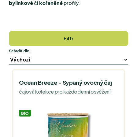
bylinkové
či
kořeněné
profily.
Filtr
Seřadit dle:
Ocean Breeze - Sypaný ovocný čaj
čajová kolekce pro každodenní osvěžení
BIO