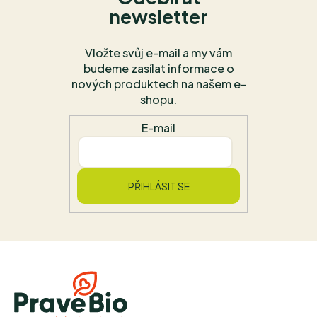
newsletter
Vložte svůj e-mail a my vám
budeme zasílat informace o
nových produktech na našem e-
shopu.
E-mail
PŘIHLÁSIT SE
Z
á
p
a