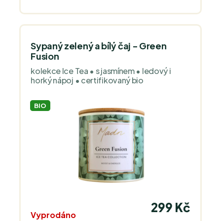
Sypaný zelený a bílý čaj - Green
Fusion
kolekce Ice Tea • s jasmínem • ledový i
horký nápoj • certifikovaný bio
BIO
299 Kč
Vyprodáno