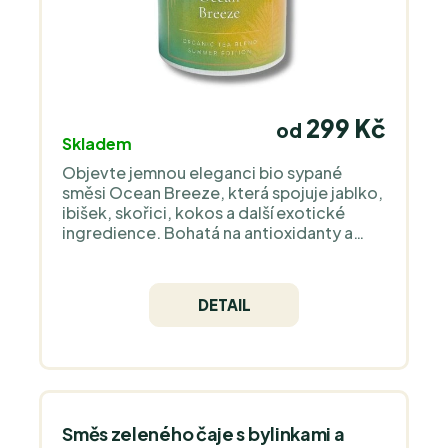
299 Kč
od
Skladem
Objevte jemnou eleganci bio sypané
směsi Ocean Breeze, která spojuje jablko,
ibišek, skořici, kokos a další exotické
ingredience. Bohatá na antioxidanty a
minerály, podporuje imunitu a přináší
osvěžení, ideální i pro přípravu na ledu.
DETAIL
Směs zeleného čaje s bylinkami a