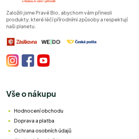
t
í
Založili jsme Pravé Bio, abychom vám přinesli
produkty, které léčí přírodními způsoby a respektují
naši planetu.
Vše o nákupu
Hodnocení obchodu
Doprava a platba
Ochrana osobních údajů