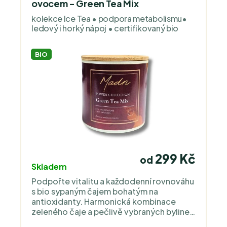
ovocem - Green Tea Mix
kolekce Ice Tea • podpora metabolismu•
ledový i horký nápoj • certifikovaný bio
BIO
299 Kč
od
Skladem
Podpořte vitalitu a každodenní rovnováhu
s bio sypaným čajem bohatým na
antioxidanty. Harmonická kombinace
zeleného čaje a pečlivě vybraných bylinek
nabízí jemnou, svěží chuť, která působí