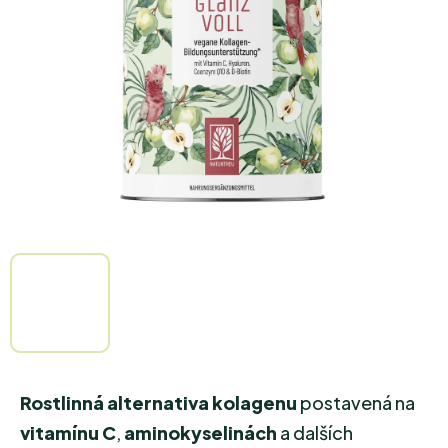
5
hvězdiček.
Rostlinná alternativa kolagenu
postavená na
vitamínu C
,
aminokyselinách
a dalších