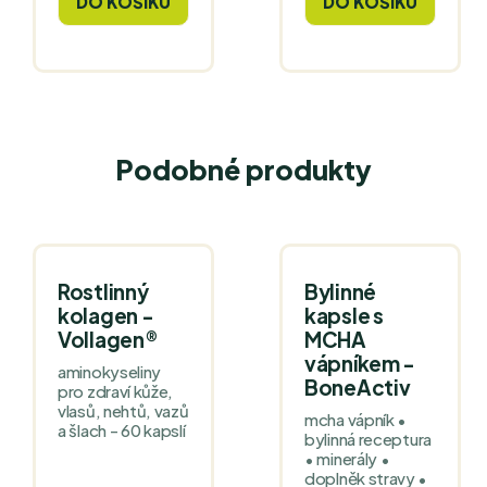
DO KOŠÍKU
DO KOŠÍKU
Podobné produkty
Rostlinný
Bylinné
kolagen -
kapsle s
Vollagen®
MCHA
vápníkem -
aminokyseliny
BoneActiv
pro zdraví kůže,
vlasů, nehtů, vazů
mcha vápník •
a šlach - 60 kapslí
bylinná receptura
• minerály •
doplněk stravy •