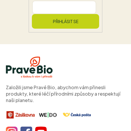
PŘIHLÁSIT SE
Z
á
p
a
t
í
Založili jsme Pravé Bio, abychom vám přinesli
produkty, které léčí přírodními způsoby a respektují
naši planetu.