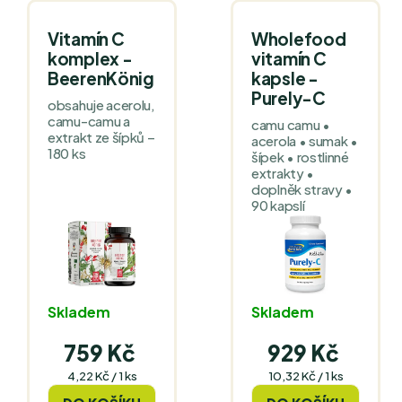
Vitamín C
Wholefood
komplex -
vitamín C
BeerenKönig
kapsle -
Purely-C
obsahuje acerolu,
camu-camu a
camu camu •
extrakt ze šípků –
acerola • sumak •
180 ks
šípek • rostlinné
extrakty •
doplněk stravy •
90 kapslí
Skladem
Skladem
759 Kč
929 Kč
Měrná
Měrná
4,22 Kč / 1 ks
10,32 Kč / 1 ks
cena:
cena: