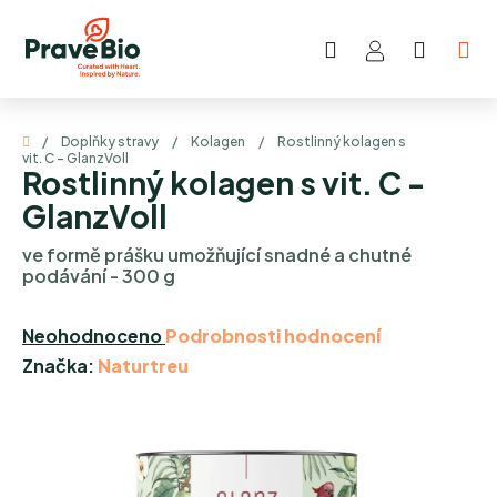
Přejít
na
Hledat
NÁKUP
obsah
KOŠÍK
Domů
/
Doplňky stravy
/
Kolagen
/
Rostlinný kolagen s
vit. C - GlanzVoll
Rostlinný kolagen s vit. C -
GlanzVoll
ve formě prášku umožňující snadné a chutné
podávání - 300 g
Průměrné
Neohodnoceno
Podrobnosti hodnocení
hodnocení
Značka:
Naturtreu
produktu
je
0,0
z