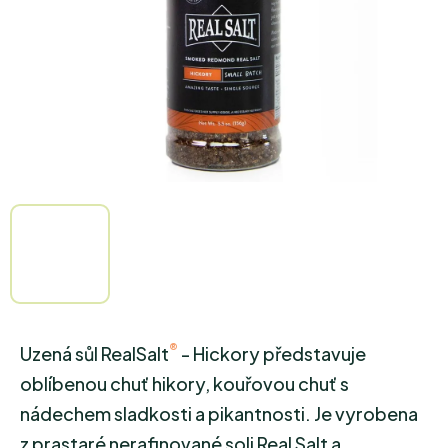
®
Uzená sůl RealSalt
- Hickory představuje
oblíbenou chuť hikory, kouřovou chuť s
nádechem sladkosti a pikantnosti. Je vyrobena
z prastaré nerafinované soli Real Salt a