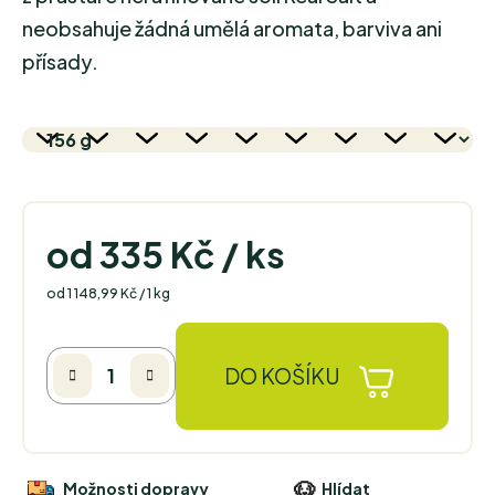
neobsahuje žádná umělá aromata, barviva ani
přísady.
od
335 Kč
/ ks
Měrná cena:
od 1 148,99 Kč / 1 kg
DO KOŠÍKU
Možnosti dopravy
Hlídat