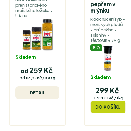
pepřem v
prehistorického
mlýnku
mořského ložiska v
Utahu
k dochucení ryb •
mořských plodů
• drůbežího •
zeleniny •
těstovin • 79 g
BIO
Skladem
259 Kč
od
Skladem
Měrná
od 116,32 Kč / 100 g
cena:
299 Kč
DETAIL
Měrná
3 784,81 Kč / 1 kg
cena:
DO KOŠÍKU