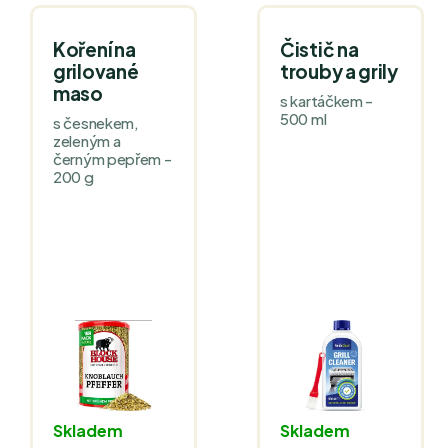
Koření na
Čistič na
grilované
trouby a grily
maso
s kartáčkem -
500 ml
s česnekem,
zeleným a
černým pepřem -
200 g
Skladem
Skladem