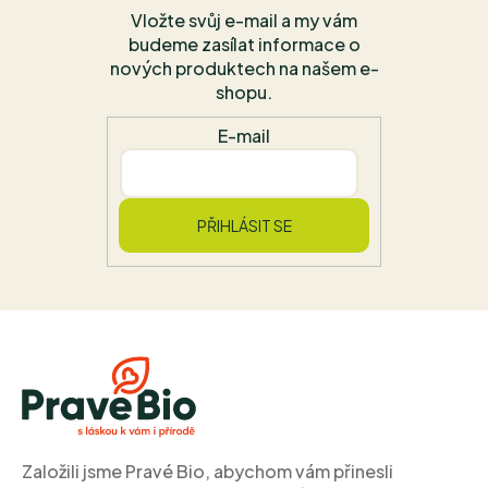
Vložte svůj e-mail a my vám
budeme zasílat informace o
nových produktech na našem e-
shopu.
E-mail
PŘIHLÁSIT SE
Z
á
p
a
t
í
Založili jsme Pravé Bio, abychom vám přinesli