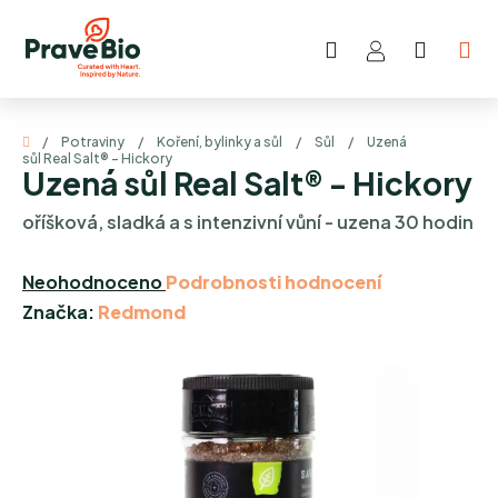
Přejít
na
Hledat
NÁKUP
obsah
KOŠÍK
Domů
/
Potraviny
/
Koření, bylinky a sůl
/
Sůl
/
Uzená
sůl Real Salt® - Hickory
Uzená sůl Real Salt® - Hickory
oříšková, sladká a s intenzivní vůní - uzena 30 hodin
Průměrné
Neohodnoceno
Podrobnosti hodnocení
hodnocení
Značka:
Redmond
produktu
je
0,0
z
5
hvězdiček.