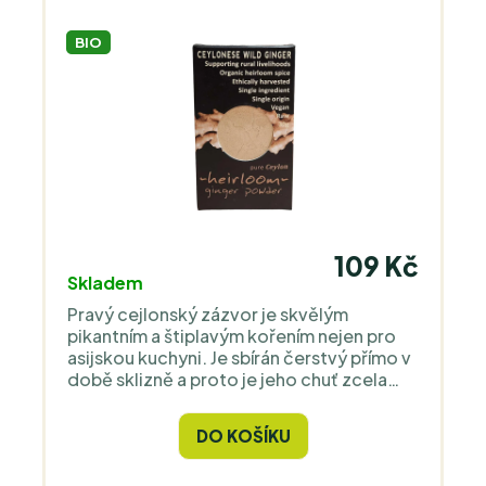
BIO
109 Kč
Skladem
Pravý cejlonský zázvor je skvělým
pikantním a štiplavým kořením nejen pro
asijskou kuchyni. Je sbírán čerstvý přímo v
době sklizně a proto je jeho chuť zcela
unikátní a nesrovnatelná s kořením z
běžného obchodu.
DO KOŠÍKU