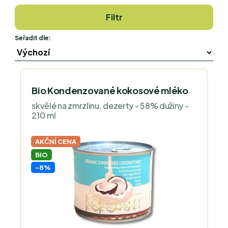
Filtr
Seřadit dle:
Bio Kondenzované kokosové mléko
skvělé na zmrzlinu, dezerty - 58% dužiny -
210 ml
AKČNÍ CENA
BIO
-8%