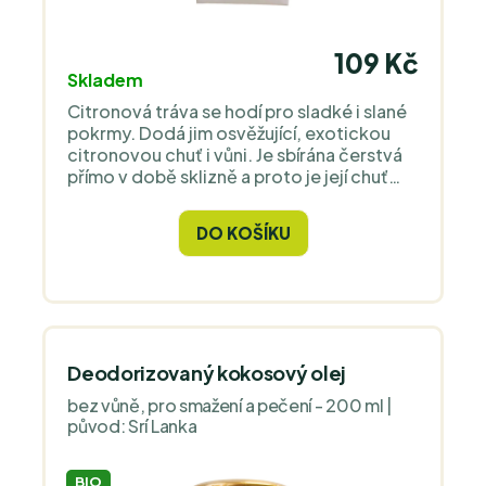
109 Kč
Skladem
Citronová tráva se hodí pro sladké i slané
pokrmy. Dodá jim osvěžující, exotickou
citronovou chuť i vůni. Je sbírána čerstvá
přímo v době sklizně a proto je její chuť
zcela unikátní a nesrovnatelná s kořením z
běžného obchodu.
DO KOŠÍKU
Deodorizovaný kokosový olej
bez vůně, pro smažení a pečení - 200 ml |
původ: Srí Lanka
BIO