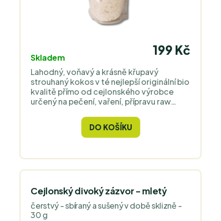
199 Kč
Skladem
Lahodný, voňavý a krásně křupavý
strouhaný kokos v té nejlepší originální bio
kvalitě přímo od cejlonského výrobce
určený na pečení, vaření, přípravu raw
dezertů a jiných pochutin. Využijete ho v
teplé i studené kuchyni.
DO KOŠÍKU
Cejlonský divoký zázvor - mletý
čerstvý - sbíraný a sušený v době sklizně -
30 g