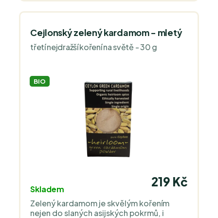
Cejlonský zelený kardamom - mletý
třetí nejdražší koření na světě - 30 g
BIO
219 Kč
Skladem
Zelený kardamom je skvělým kořením
nejen do slaných asijských pokrmů, i