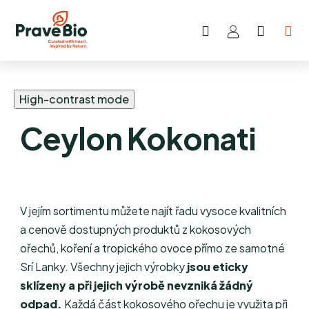
Hledat
NÁKUP
Přejít
KOŠÍK
na
obsah
High-contrast mode
Ceylon Kokonati
V jejím sortimentu můžete najít řadu vysoce kvalitních
a cenově dostupných produktů z kokosových
ořechů, koření a tropického ovoce přímo ze samotné
Srí Lanky.
Všechny jejich výrobky
jsou eticky
sklízeny a při jejich výrobě nevzniká žádný
odpad.
Každá část kokosového ořechu je využita při