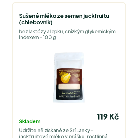
Sušené mléko ze semen jackfruitu
(chlebovník)
bez laktózy a lepku, s nízkým glykemickým
indexem - 100 g
119 Kč
Skladem
Udržitelně získané ze Srí Lanky –
jackfruitové mléko v prášku, rostlinná