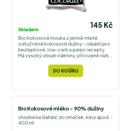
145 Kč
Skladem
Bio kokosová mouka z jemně mleté,
odtučněné kokosové dužiny – ideální pro
bezlepkové, low-carb a paleo recepty.
Má vysoký obsah vlákniny, přirozeně nízký
glykemický index a jemnou kokosovou
chuť. Vhodná na pečení, vaření i
DO KOŠÍKU
zahušťování. Bez lepku, ořechů, GMO a
aditiv.
Bio Kokosové mléko - 90% dužiny
vhodné ke šlehání, do omáček, kávy apod. -
400 ml