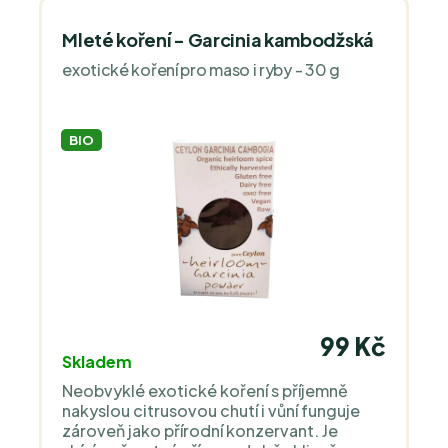
Mleté koření - Garcinia kambodžská
exotické koření pro maso i ryby - 30 g
BIO
99 Kč
Skladem
Neobvyklé exotické koření s příjemně
nakyslou citrusovou chutí i vůní funguje
zároveň jako přírodní konzervant. Je