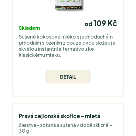
109 Kč
od
Skladem
Sušené kokosové mléko s jednoduchým
přírodním složením z pouze dvou složek je
skvělou instantní alternativou ke
klasickému mléku.
DETAIL
Pravá cejlonská skořice - mletá
čerstvá - sbíraná a sušená v době sklizně -
30 g