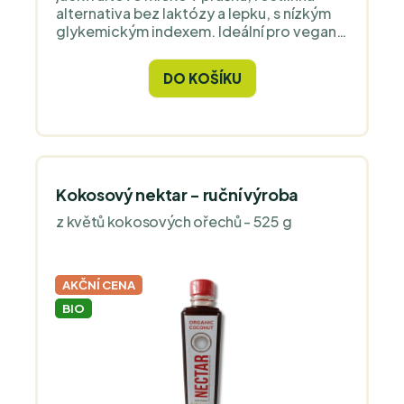
alternativa bez laktózy a lepku, s nízkým
glykemickým indexem. Ideální pro vegany
a diabetiky, skvělé do smoothie, kaší i
pečení!
DO KOŠÍKU
Kokosový nektar - ruční výroba
z květů kokosových ořechů - 525 g
AKČNÍ CENA
BIO