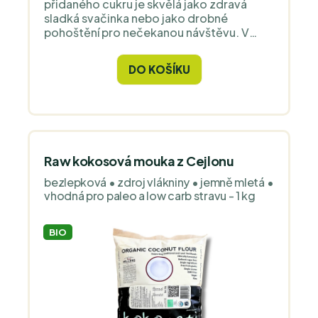
přidaného cukru je skvělá jako zdravá
sladká svačinka nebo jako drobné
pohoštění pro nečekanou návštěvu. V
kuchyni s ní pak můžete dál kouzlit a
experimentovat.
DO KOŠÍKU
Raw kokosová mouka z Cejlonu
bezlepková • zdroj vlákniny • jemně mletá •
vhodná pro paleo a low carb stravu - 1 kg
BIO