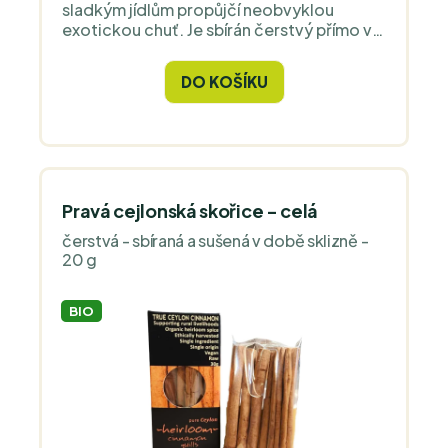
sladkým jídlům propůjčí neobvyklou
exotickou chuť. Je sbírán čerstvý přímo v
době sklizně a proto je jeho chuť zcela
unikátní a nesrovnatelná s kořením z
DO KOŠÍKU
běžného obchodu.
Pravá cejlonská skořice - celá
čerstvá - sbíraná a sušená v době sklizně -
20 g
BIO