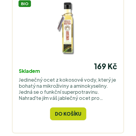
BIO
169 Kč
Skladem
Jedinečný ocet z kokosové vody, který je
bohatý na mikroživiny a aminokyseliny.
Jedná se o funkční superpotravinu.
Nahraďte jím váš jablečný ocet pro
delikátní salátové zálivky nebo s ním
dělejte šťávy bohaté na elektrolyty.
DO KOŠÍKU