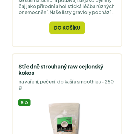
se suší na slunci a používají se jako bylinný
čaj jako přírodní a holistická léčba různých
onemocnění. Naše listy gravioly pochází z
originálního zdroje na Srí Lance, a jsou v
bio kvalitě. Kvalita a čistota zaručena,
DO KOŠÍKU
ostatně jako všechny výrobky Ceylon
Kokonati.
Středně strouhaný raw cejlonský
kokos
na vaření, pečení, do kaší a smoothies - 250
g
BIO