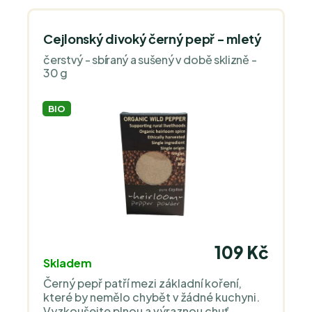
Cejlonský divoký černý pepř - mletý
čerstvý - sbíraný a sušený v době sklizně -
30 g
BIO
109 Kč
Skladem
Černý pepř patří mezi základní koření,
které by nemělo chybět v žádné kuchyni.
Vyzkoušejte plnou a výraznou chuť