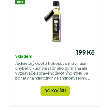
BIO
199 Kč
Skladem
Jedinečný ocet z kokosové mízy nesmí
chybět v kuchyni žádného gurmána ani
vyznavače zdravého životního stylu. Je
bohatý na mikroživiny a aminokyseliny,
jedná se o funkční superpotravinu.
Nahraďte jím váš jablečný ocet pro
DO KOŠÍKU
delikátní salátové zálivky.