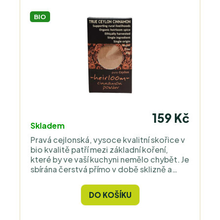
BIO
159 Kč
Skladem
Pravá cejlonská, vysoce kvalitní skořice v
bio kvalitě patří mezi základní koření,
které by ve vaší kuchyni nemělo chybět. Je
sbírána čerstvá přímo v době sklizně a
proto je její chuť zcela unikátní a
nesrovnatelná s kořením z běžného
DO KOŠÍKU
obchodu.