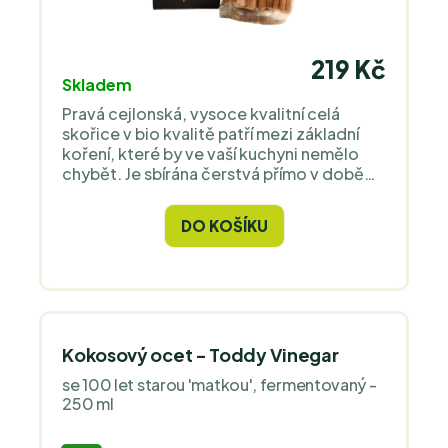
219 Kč
Skladem
Pravá cejlonská, vysoce kvalitní celá
skořice v bio kvalitě patří mezi základní
koření, které by ve vaší kuchyni nemělo
chybět. Je sbírána čerstvá přímo v době
sklizně a proto je její chuť zcela unikátní a
nesrovnatelná se skořicí z běžného
DO KOŠÍKU
obchodu.
Kokosový ocet - Toddy Vinegar
se 100 let starou 'matkou', fermentovaný -
250 ml