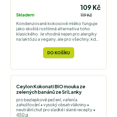
109 Kč
Skladem
119 Kč
Kondenzované kokosové mléko funguje
jako skvělá rostlinná alternativa toho
klasického. Je vhodná nejen pro alergiky
na laktózu a vegany, ale pro všechny, kdo
chtějí svůj jídelníček trochu odlehčit a
zaexperimentovat v kuchyni.
DO KOŠÍKU
Ceylon Kokonati BIO mouka ze
zelených banánů ze Srí Lanky
pro bezlepkové pečení, vaření a
zahušťování • vysoký obsah vlákniny •
neutrální chuť pro sladké i slané recepty •
450 g