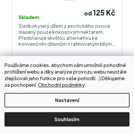
125 Kč
od
Skladem
Sladkokyselý džem z exotického ovoce
slazený pouze kokosovým nektarem.
Představuje skvělou alternativu ke
konvenčním džemům s rafinovaným bílým
cukrem. Džem můžete použít do slaných i
sladkých pokrmů anebo jako asijskou
marinádu podobnou tamarindu - maso,
Používáme cookies, abychom vám umožnili pohodlné
DETAIL
ryby, zelenina i tofu ho milují.
prohlížení webu a díky analýze provozu webu neustále
zlepšovali jeho funkce pro vaše pohodlí. :) Děkujeme
za pochopení.
Obchodní podmínky
.
Nakupte za 2 000 Kč a dopravu do Balíkovny zaplatíme
Nastavení
za vás!
Mýdlo z panenského kokosového
oleje
Souhlasím
ruční lokální výroba, kvalitní suroviny v bio
kvalitě - 85 g