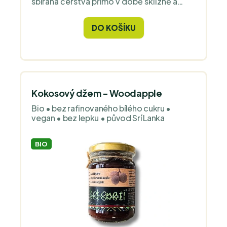
sbírána čerstvá přímo v době sklizně a
proto je její chuť zcela unikátní a
nesrovnatelná s kořením z běžného
DO KOŠÍKU
obchodu.
Kokosový džem - Woodapple
Bio • bez rafinovaného bílého cukru •
vegan • bez lepku • původ Srí Lanka
BIO