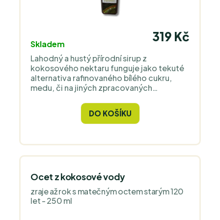
319 Kč
Skladem
Lahodný a hustý přírodní sirup z
kokosového nektaru funguje jako tekuté
alternativa rafinovaného bílého cukru,
medu, či na jiných zpracovaných
cukrových sirupů.
DO KOŠÍKU
Ocet z kokosové vody
zraje až rok s matečným octem starým 120
let - 250 ml