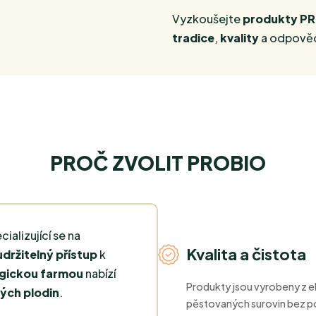
Vyzkoušejte
produkty P
tradice
,
kvality
a odpověd
PROČ ZVOLIT PROBIO
cializující se na
Kvalita a čistota
udržitelný přístup
k
gickou farmou
nabízí
Produkty jsou vyrobeny z 
ých plodin
.
pěstovaných surovin bez po