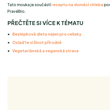
Tato mouka je součástí
receptu na domácí chleba
pod
PravéBio.
PŘEČTĚTE SI VÍCE K TÉMATU
Bezlepková dieta nejen pro celiaky
Oslaďte si život přírodně
Vegetariánská a veganská strava