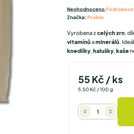
Průměrné
Neohodnoceno
Podrobnost
hodnocení
Značka:
Probio
produktu
Vyrobena z
celých zrn
, d
je
0,0
vitamínů
a
minerálů
. Ideá
z
knedlíky
,
halušky
,
kaše
n
5
hvězdiček.
55 Kč
/ ks
Měrná cena:
5,50 Kč / 100 g