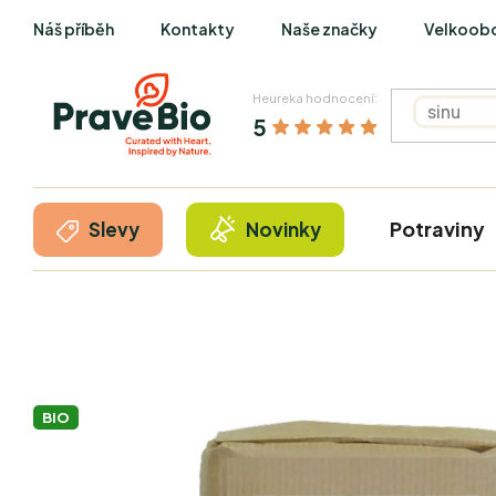
Přejít
Náš příběh
Kontakty
Naše značky
Velkoob
na
obsah
Heureka hodnocení:
5
Potraviny
Slevy
Novinky
BIO