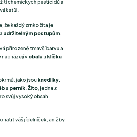
žití chemických pesticidů a
váš stůl.
je, že každý zrnko žita je
 a
udržitelným postupům
.
ává přirozeně tmavší barvu a
e nacházejí v
obalu
a
klíčku
pokrmů, jako jsou
knedlíky
,
éb
a
perník
.
Žito
, jedna z
pro svůj vysoký obsah
hatit váš jídelníček, aniž by