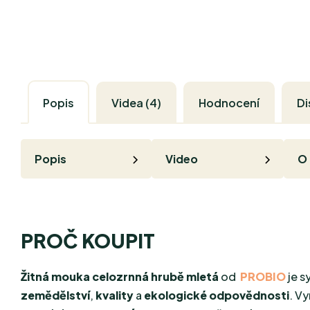
Popis
Videa (4)
Hodnocení
Di
Popis
Video
O
PROČ KOUPIT
Žitná mouka celozrnná hrubě
mletá
od
PROBIO
je s
zemědělství
,
kvality
a
ekologické odpovědnosti
. V