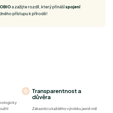
ROBIO
a zažijte rozdíl, který přináší
spojení
ného přístupu k přírodě!
Transparentnost a
důvěra
ekologicky
užití
Zákazníci u každého výrobku jasně vidí