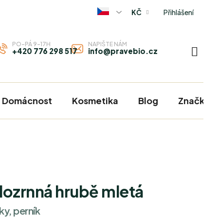
Přihlášení
KČ
PO-PÁ 9-17H
NAPIŠTE NÁM
+420 776 298 517
info@pravebio.cz
NÁKU
KOŠÍ
Domácnost
Kosmetika
Blog
Značky
lozrnná hrubě mletá
ky, perník