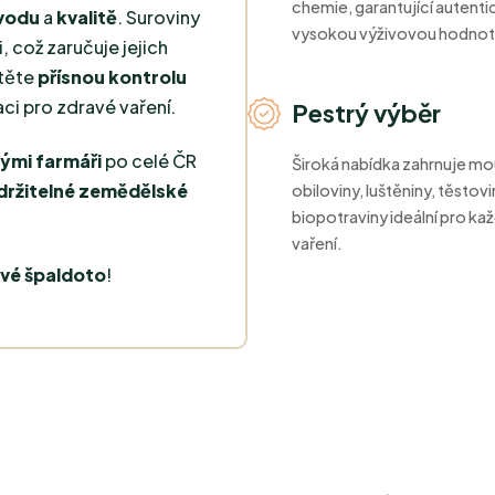
chemie, garantující autenti
vodu
a
kvalitě
. Suroviny
vysokou výživovou hodnot
 což zaručuje jejich
čtěte
přísnou kontrolu
aci pro zdravé vaření.
Pestrý výběr
ými farmáři
po celé ČR
Široká nabídka zahrnuje mo
držitelné zemědělské
obiloviny, luštěniny, těstovin
biopotraviny ideální pro k
vaření.
vé špaldoto
!