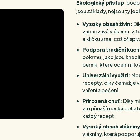
Ekologický přístup
, pod
jsou základy, nejsou ty j
Vysoký obsah živin:
Dík
zachovává vlákninu, vita
a klíčku zrna, což přispí
Podpora tradiční kuch
pokrmů, jako jsou knedlí
perník, které ocení milo
Univerzální využití:
Mouk
recepty, díky čemuž je 
vaření a pečení.
Přirozená chuť:
Díky mi
zrn přináší mouka bohato
každý recept.
Vysoký obsah vlákniny
vlákniny, která podporu