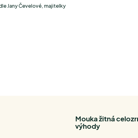
le Jany Čevelové, majitelky
Mouka žitná celozr
výhody