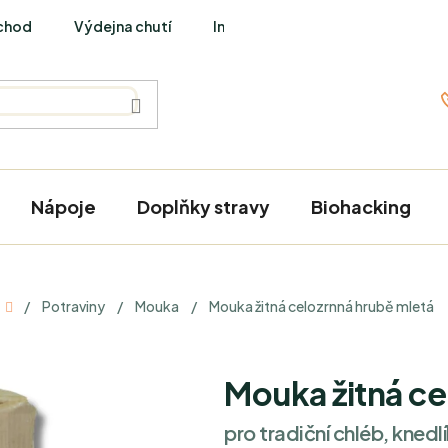
chod
Výdejna chutí
Interviews
Nápoje
Doplňky stravy
Biohacking
Domů
/
Potraviny
/
Mouka
/
Mouka žitná celozrnná hrubě mletá
Mouka žitná ce
pro tradiční chléb, knedlí