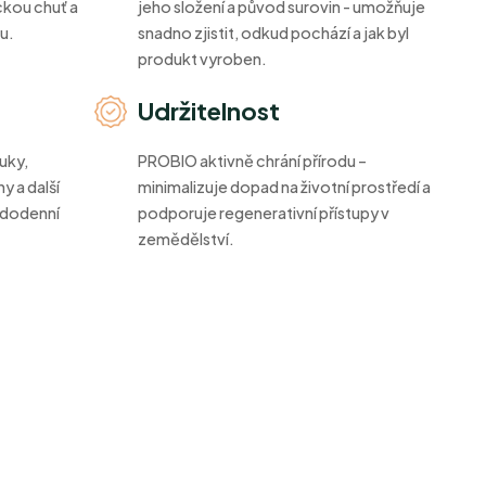
ckou chuť a
jeho složení a původ surovin - umožňuje
u.
snadno zjistit, odkud pochází a jak byl
produkt vyroben.
Udržitelnost
uky,
PROBIO aktivně chrání přírodu –
y a další
minimalizuje dopad na životní prostředí a
aždodenní
podporuje regenerativní přístupy v
zemědělství.