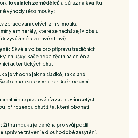
pora
lokálních zemědělců
a důraz na
kvalitu
ediné výhody této mouky:
y zpracování celých zrn si mouka
míny a minerály, které se nacházejí v obalu
vá k vyvážené a zdravé stravě.
yně:
Skvělá volba pro přípravu tradičních
ky, halušky, kaše nebo těsta na chléb a
vníci autentických chutí.
a je vhodná jak na sladké, tak slané
všestrannou surovinou pro každodenní
nimálnímu zpracování a zachování celých
u, přirozenou chuť žita, která obohatí
:
Žitná mouka je ceněna pro svůj podíl
je správné trávení a dlouhodobé zasytění.