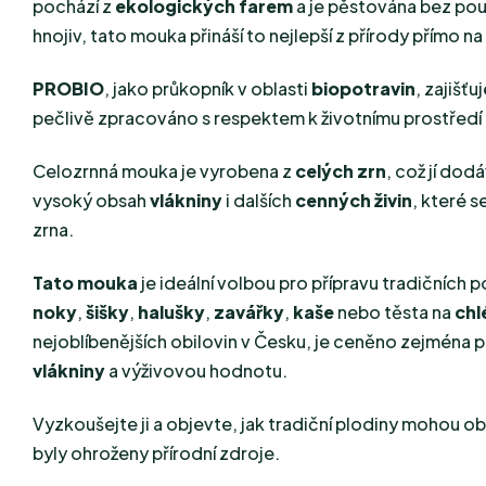
pochází z
ekologických farem
a je pěstována bez pou
hnojiv, tato mouka přináší to nejlepší z přírody přímo na 
PROBIO
, jako průkopník v oblasti
biopotravin
, zajišťu
pečlivě zpracováno s respektem k životnímu prostředí
Celozrnná mouka je vyrobena z
celých zrn
, což jí dod
vysoký obsah
vlákniny
i dalších
cenných živin
, které s
zrna.
Tato mouka
je ideální volbou pro přípravu tradičních 
noky
,
šišky
,
halušky
,
zavářky
,
kaše
nebo těsta na
chl
nejoblíbenějších obilovin v Česku, je ceněno zejména 
vlákniny
a výživovou hodnotu.
Vyzkoušejte ji a objevte, jak tradiční plodiny mohou obo
byly ohroženy přírodní zdroje.