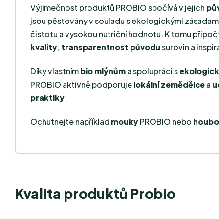
Výjimečnost produktů PROBIO spočívá v jejich
pů
jsou pěstovány v souladu s ekologickými zásadami,
čistotu a vysokou nutriční hodnotu. K tomu připo
kvality
,
transparentnost původu
surovin a inspir
Díky vlastním
bio mlýnům
a spolupráci s
ekologick
PROBIO aktivně podporuje
lokální zemědělce
a
u
praktiky
.
Ochutnejte například
mouky
PROBIO nebo
houbo
Kvalita produktů Probio