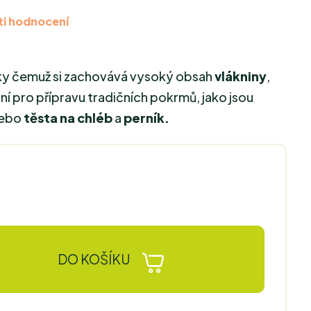
i hodnocení
íky čemuž si zachovává vysoký obsah
vlákniny
,
lní pro přípravu tradičních pokrmů, jako jsou
ebo
těsta na chléb
a
perník.
DO KOŠÍKU