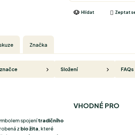
Hlídat
Zeptat s
skuze
Značka
 značce
Složení
FAQs
VHODNÉ PRO
ymbolem spojení
tradičního
yrobená z
bio žita
, které