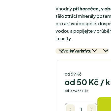
Vhodný
při horečce, v o
tělo ztrácí minerály potem
pro aktivní dospělé, dospív
vodou a popíjejte v průbě
imunity.
od 59 Kč
od
50 Kč
/ k
Měrná cena:
od 16,93 Kč / 1 ks