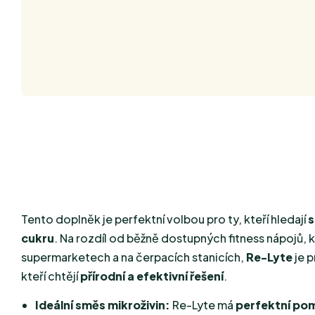
Tento doplněk je perfektní volbou pro ty, kteří hledají
s
cukru
. Na rozdíl od běžně dostupných fitness nápojů, 
supermarketech a na čerpacích stanicích,
Re-Lyte
je 
kteří chtějí
přírodní a efektivní řešení
.
Ideální směs mikroživin:
Re-Lyte má
perfektní pom