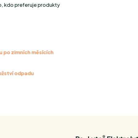
ho, kdo preferuje produkty
u po zimních měsících
nožství odpadu
®