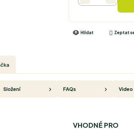
Hlídat
Zeptat s
ačka
Složení
FAQs
Video
VHODNÉ PRO