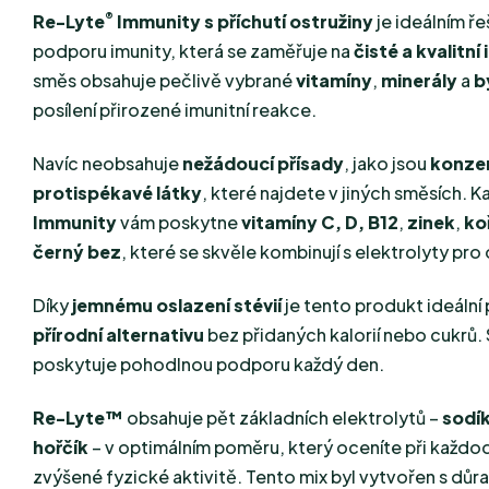
®
Re-Lyte
Immunity s příchutí ostružiny
je ideálním ř
podporu imunity, která se zaměřuje na
čisté a kvalitní
směs obsahuje pečlivě vybrané
vitamíny
,
minerály
a
b
posílení přirozené imunitní reakce.
Navíc neobsahuje
nežádoucí přísady
, jako jsou
konzer
protispékavé látky
, které najdete v jiných směsích. 
Immunity
vám poskytne
vitamíny C, D, B12
,
zinek
,
ko
černý bez
, které se skvěle kombinují s elektrolyty pro
Díky
jemnému oslazení stévií
je tento produkt ideální
přírodní alternativu
bez přidaných kalorií nebo cukrů.
poskytuje pohodlnou podporu každý den.
Re-Lyte™
obsahuje pět základních elektrolytů –
sodí
hořčík
– v optimálním poměru, který oceníte při každ
zvýšené fyzické aktivitě. Tento mix byl vytvořen s dů