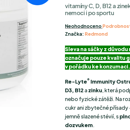
vitamíny C, D, B12 a zine
nemoci i po sportu
Průměrné
Neohodnoceno
Podrobnost
hodnocení
Značka:
Redmond
produktu
Sleva na sáčky z důvodu 
je
0,0
označuje pouze kvalitu 
z
v pořádku ke konzumaci
5
hvězdiček.
®
Re-Lyte
Immunity Ostr
D3, B12
a
zinku
, která po
nebo fyzické zátěži. Na r
cukr ani zbytečné přísady
jemně slazené stévií, s
plno
dozvukem
.