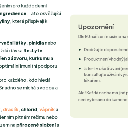
ešením pro každodenní
 ingredience
. Tato osvěžující
yliny
, které přispívají k
Upozornění
Dle EU nařízení musíme na
vační látky
,
plnidla
nebo
Dodržujte doporučené
Každá dávka
Re-Lyte
řen zázvoru
,
kurkumu
a
Produkt není vhodný ja
 optimální imunitní podporu.
Jste-li v ošetřování (
konzultujte užívání v
 pro každého, kdo hledá
lékařem.
 Snadno se míchá s vodou a
Ale! Každá osoba má jiné
není vytesáno do kamene
k
,
draslík
,
chlorid
,
vápník
a
odenním pitném režimu nebo
razem na
přirozené složení
a