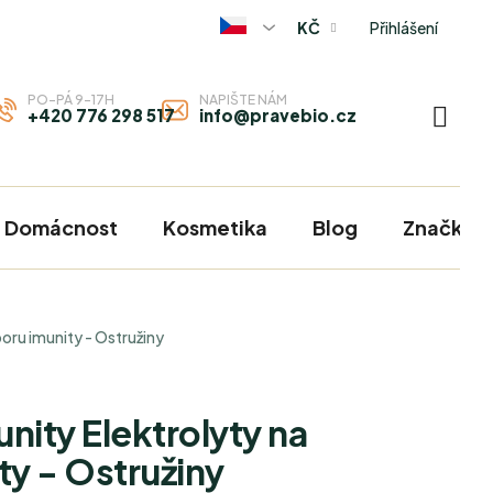
Přihlášení
KČ
PO-PÁ 9-17H
NAPIŠTE NÁM
+420 776 298 517
info@pravebio.cz
NÁKU
KOŠÍ
Domácnost
Kosmetika
Blog
Značky
oru imunity - Ostružiny
ity Elektrolyty na
y - Ostružiny