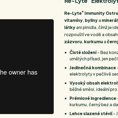
Re-Lyte
Elektroly
®
Re-Lyte
Immunity Ostru
vitamíny
,
byliny
a
minerál
látky
ani plnidla, čímž je i
rozpouští ve vodě a obsah
zázvoru
,
kurkumu
a
čern
Čisté složení
– Bez konz
umělých přísad, jen peč
Jedinečná kombinace
–
elektrolyty v pečlivě s
Vysoký obsah elektrol
běžné směsi, ideální pr
Prémiové ingredience
kurkumu, černý bez a dalš
Lehce slazené stévií
– 