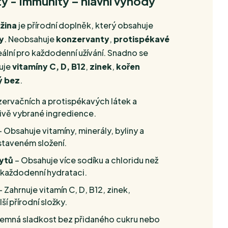
ty - Immunity – hlavní výhody
žina
je přírodní doplněk, který obsahuje
y
. Neobsahuje
konzervanty
,
protispékavé
deální pro každodenní užívání. Snadno se
uje
vitamíny C, D, B12
,
zinek
,
kořen
ý bez
.
ervačních a protispékavých látek a
livě vybrané ingredience.
 Obsahuje vitamíny, minerály, byliny a
estaveném složení.
ytů
– Obsahuje více sodíku a chloridu než
o každodenní hydrataci.
– Zahrnuje vitamín C, D, B12, zinek,
í přírodní složky.
Jemná sladkost bez přidaného cukru nebo