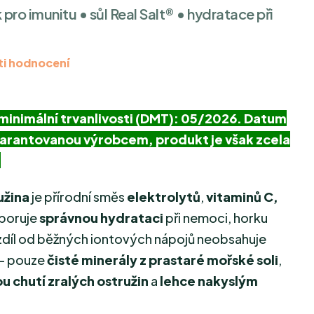
k pro imunitu • sůl Real Salt® • hydratace při
i hodnocení
minimální trvanlivosti (DMT): 05/2026. Datum
garantovanou výrobcem, produkt je však zcela
.
užina
je přírodní směs
elektrolytů
,
vitaminů C,
dporuje
správnou hydrataci
při nemoci, horku
ozdíl od běžných iontových nápojů neobsahuje
 – pouze
čisté minerály z prastaré mořské soli
,
u chutí zralých ostružin
a
lehce nakyslým