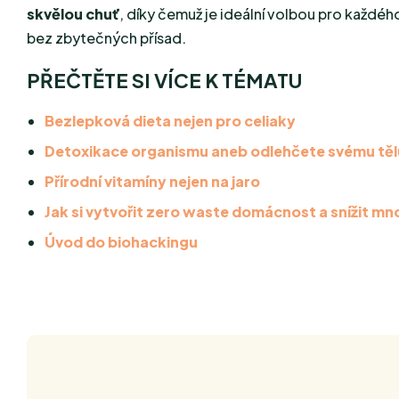
skvělou chuť
, díky čemuž je ideální volbou pro každé
bez zbytečných přísad.
PŘEČTĚTE SI VÍCE K TÉMATU
Bezlepková dieta nejen pro celiaky
Detoxikace organismu aneb odlehčete svému těl
Přírodní vitamíny nejen na jaro
Jak si vytvořit zero waste domácnost a snížit m
Úvod do biohackingu