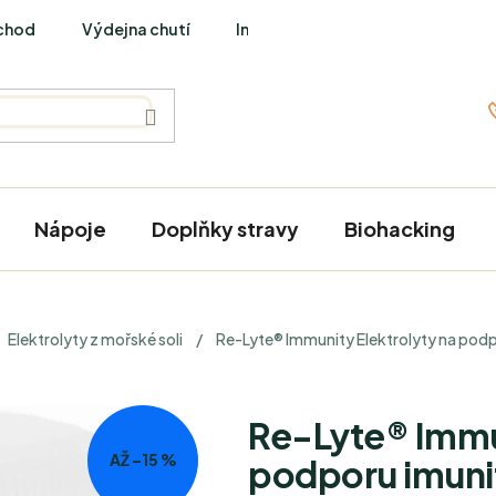
chod
Výdejna chutí
Interviews
Nápoje
Doplňky stravy
Biohacking
Elektrolyty z mořské soli
/
Re-Lyte® Immunity Elektrolyty na podp
Re-Lyte® Immun
AŽ –15 %
podporu imunit