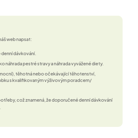
 náš web napsat:
 denní dávkování.
ko náhrada pestré stravy a náhrada vyvážené diety.
nemocní), těhotná nebo očekávající těhotenství,
ýrobku s kvalifikovaným výživovým poradcem/
 potřeby, což znamená, že doporučené denní dávkování
.