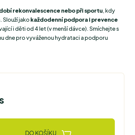
bdobí rekonvalescence nebo při sportu
, kdy
. Slouží jako
každodenní podpora i prevence
ající i děti od 4 let (v menší dávce). Smíchejte s
hu dne pro vyváženou hydrataci a podporu
s
DO KOŠÍKU