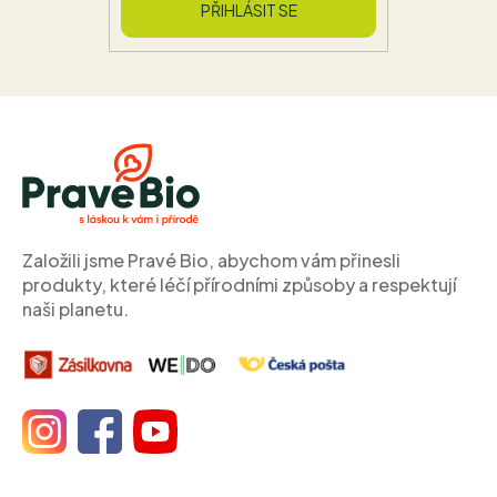
PŘIHLÁSIT SE
Z
á
p
a
t
í
Založili jsme Pravé Bio, abychom vám přinesli
produkty, které léčí přírodními způsoby a respektují
naši planetu.