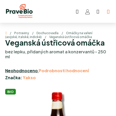
Přejít
na
Hledat
NÁKUP
obsah
KOŠÍK
Domů
/
Potraviny
/
Dochucovadla
/
Omáčky na vaření
(asijské, italské, indické)
/
Veganská ústřicová omáčka
Veganská ústřicová omáčka
bez lepku, přidaných aromat a konzervantů - 250
ml
Průměrné
Neohodnoceno
Podrobnosti hodnocení
hodnocení
Značka:
Yakso
produktu
je
BIO
0,0
z
5