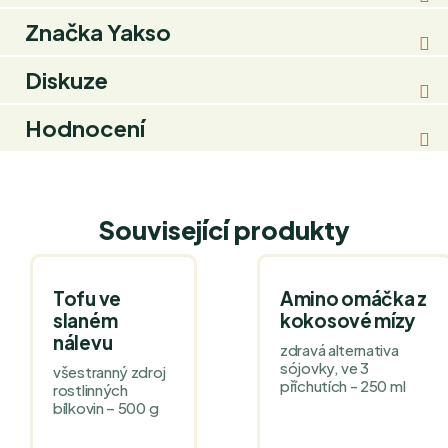
Značka
Yakso
Diskuze
Hodnocení
Související produkty
Tofu ve
Amino omáčka z
slaném
kokosové mízy
nálevu
zdravá alternativa
sójovky, ve 3
všestranný zdroj
příchutích - 250 ml
rostlinných
bílkovin – 500 g