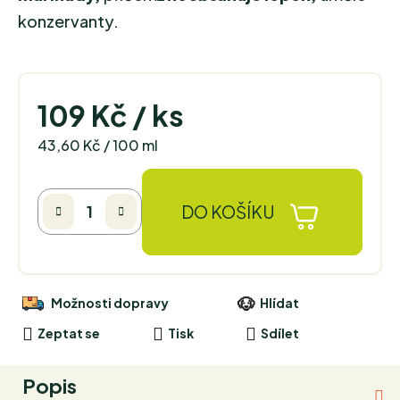
konzervanty.
109 Kč
/ ks
Měrná cena:
43,60 Kč / 100 ml
DO KOŠÍKU
Možnosti dopravy
Hlídat
Zeptat se
Tisk
Sdílet
Popis