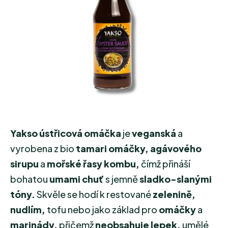
hvězdiček.
Yakso ústřicová omáčka
je
veganská
a
vyrobena z bio
tamari omáčky, agávového
sirupu
a
mořské řasy kombu,
čímž přináší
bohatou
umami chuť
s jemně
sladko-slanými
tóny.
Skvěle se hodí k restované
zelenině,
nudlím,
tofu nebo jako základ pro
omáčky
a
marinády,
přičemž
neobsahuje lepek,
umělé