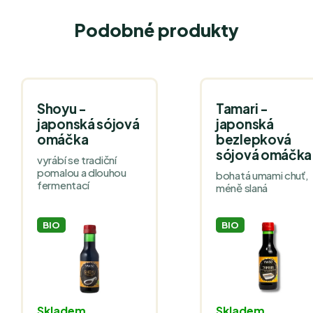
Podobné produkty
Shoyu -
Tamari -
japonská sójová
japonská
omáčka
bezlepková
sójová omáčka
vyrábí se tradiční
pomalou a dlouhou
bohatá umami chuť,
fermentací
méně slaná
BIO
BIO
Skladem
Skladem