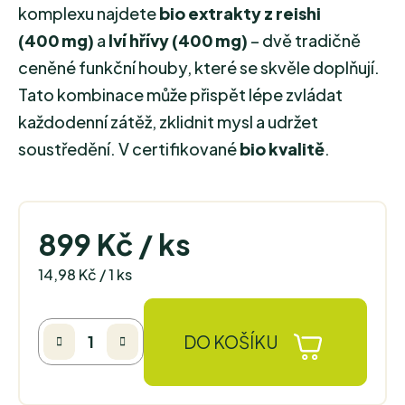
komplexu najdete
bio extrakty z reishi
(400 mg)
a
lví hřívy
(400 mg)
– dvě tradičně
ceněné funkční houby, které se skvěle doplňují.
Tato kombinace může přispět lépe zvládat
každodenní zátěž, zklidnit mysl a udržet
soustředění. V certifikované
bio kvalitě
.
899 Kč
/ ks
Měrná cena:
14,98 Kč / 1 ks
DO KOŠÍKU