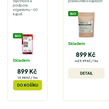
vlastnosti a
prášku nebo kapslích
podpora
organismu - 60
kapslí
BIO
BIO
Skladem
899 Kč
Skladem
Měrná
od 9,99 Kč / 1 ks
cena:
899 Kč
DETAIL
Měrná
14,98 Kč / 1 ks
cena:
DO KOŠÍKU