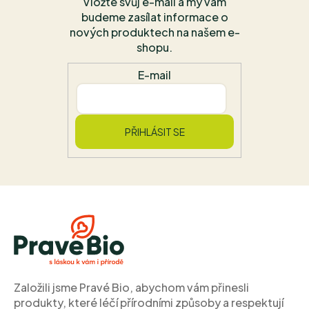
Vložte svůj e-mail a my vám
budeme zasílat informace o
nových produktech na našem e-
shopu.
E-mail
PŘIHLÁSIT SE
Z
á
p
a
t
í
Založili jsme Pravé Bio, abychom vám přinesli
produkty, které léčí přírodními způsoby a respektují