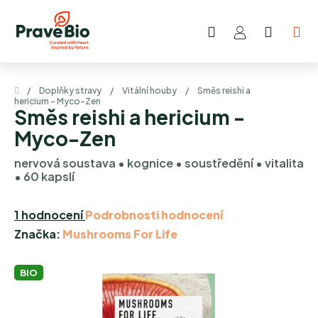
Přejít
na
Hledat
NÁKUP
obsah
KOŠÍK
Domů
/
Doplňky stravy
/
Vitální houby
/
Směs reishi a
hericium - Myco-Zen
Směs reishi a hericium -
Myco-Zen
nervová soustava • kognice • soustředění • vitalita
• 60 kapslí
Průměrné
1 hodnocení
Podrobnosti hodnocení
hodnocení
Značka:
Mushrooms For Life
produktu
je
BIO
5,0
z