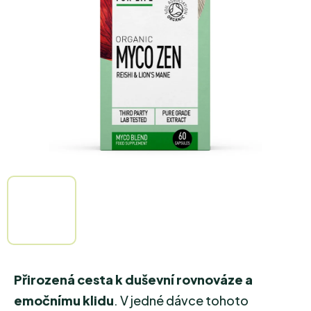
5
hvězdiček.
Přirozená cesta k duševní rovnováze a
emočnímu klidu
. V jedné dávce tohoto