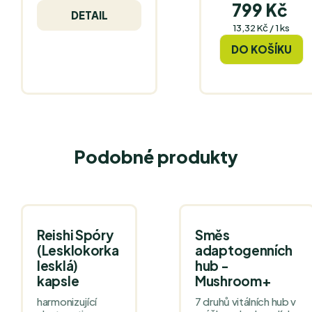
799 Kč
DETAIL
Měrná
13,32 Kč / 1 ks
cena:
DO KOŠÍKU
Podobné produkty
Reishi Spóry
Směs
(Lesklokorka
adaptogenních
lesklá)
hub -
kapsle
Mushroom+
harmonizující
7 druhů vitálních hub v