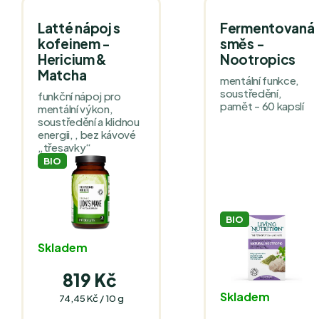
Latté nápoj s
Fermentovaná
kofeinem -
směs -
Hericium &
Nootropics
Matcha
mentální funkce,
soustředění,
funkční nápoj pro
pamět - 60 kapslí
mentální výkon,
soustředění a klidnou
energii, , bez kávové
„třesavky“
BIO
BIO
Skladem
819 Kč
Skladem
Měrná
74,45 Kč / 10 g
cena: