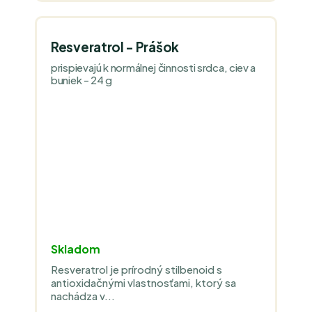
Resveratrol - Prášok
prispievajú k normálnej činnosti srdca, ciev a
buniek - 24 g
Skladom
Resveratrol je prírodný stilbenoid s
antioxidačnými vlastnosťami, ktorý sa
nachádza v...