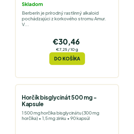
Skladom
Berberín je prírodný rastlinný alkaloid
pochádzajúci z korkového stromu Amur.
V...
€30,46
Jednotková
€7,25 / 10 g
cena:
DO KOŠÍKA
Horčík bisglycinát 500 mg -
Kapsule
1 500 mg horčíka bisglycinátu (300 mg
horčíka) • 1,5 mg zinku • 90 kapsúl