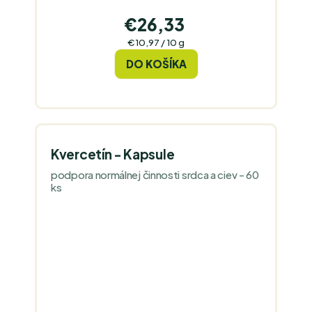
€26,33
Jednotková
€10,97 / 10 g
cena:
DO KOŠÍKA
Kvercetín - Kapsule
podpora normálnej činnosti srdca a ciev - 60
ks