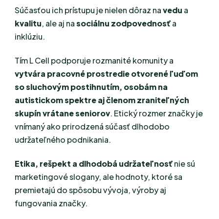
Súčasťou ich prístupu je nielen dôraz na
vedu
a
kvalitu
, ale aj na
sociálnu zodpovednosť
a
inklúziu.
Tím L Cell podporuje rozmanité komunity a
vytvára pracovné prostredie otvorené ľuďom
so sluchovým postihnutím, osobám na
autistickom spektre aj členom zraniteľných
skupín vrátane seniorov
. Etický rozmer značky je
vnímaný ako prirodzená súčasť dlhodobo
udržateľného podnikania.
Etika, rešpekt a dlhodobá udržateľnosť
nie sú
marketingové slogany, ale hodnoty, ktoré sa
premietajú do spôsobu vývoja, výroby aj
fungovania značky.