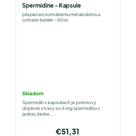
Spermidine - Kapsule
prispieva k normálnemu metabolizmu a
ochrane buniek - 60 ks
Skladom
Spermidín v kapsuliach je prémiový
doplnok stravy so 6 mg spermidínu v
jednej dávke,...
€51,31