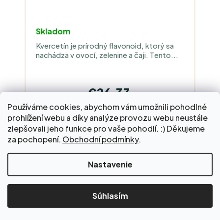
Skladom
Kvercetín je prírodný flavonoid, ktorý sa
nachádza v ovocí, zelenine a čaji. Tento...
€26,33
Jednotková
€4,39 / 10 ks
Používáme cookies, abychom vám umožnili pohodlné
cena:
prohlížení webu a díky analýze provozu webu neustále
DO KOŠÍKA
zlepšovali jeho funkce pro vaše pohodlí. :) Děkujeme
za pochopení.
Obchodní podmínky
.
Nastavenie
Morský hydrolyzovaný kolagén z
rýb - 10 000 mg
Súhlasím
typy I, II a III • >90 % čistota • 1,5 mg zinku •
0,75 µg vit. D3 • 300 g