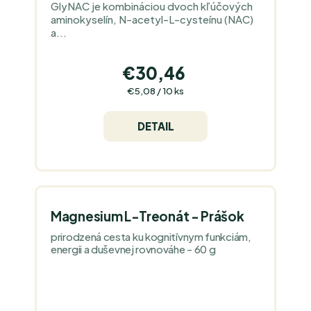
GlyNAC je kombináciou dvoch kľúčových
aminokyselín, N-acetyl-L-cysteínu (NAC)
a...
€30,46
Jednotková
€5,08 / 10 ks
cena:
DETAIL
Magnesium L-Treonát - Prášok
prirodzená cesta ku kognitívnym funkciám,
energii a duševnej rovnováhe - 60 g