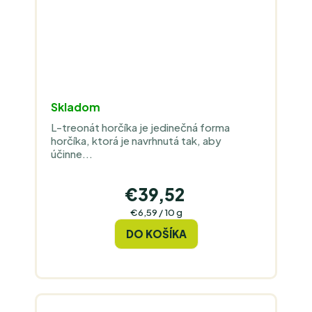
Skladom
L-treonát horčíka je jedinečná forma
horčíka, ktorá je navrhnutá tak, aby
účinne...
€39,52
Jednotková
€6,59 / 10 g
cena:
DO KOŠÍKA