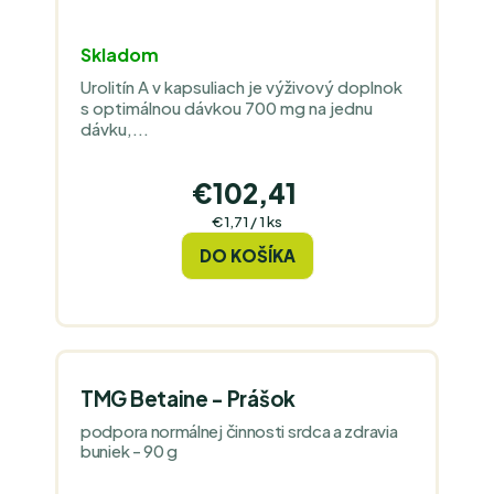
Skladom
Urolitín A v kapsuliach je výživový doplnok
s optimálnou dávkou 700 mg na jednu
dávku,...
€102,41
Jednotková
€1,71 / 1 ks
cena:
DO KOŠÍKA
TMG Betaine - Prášok
podpora normálnej činnosti srdca a zdravia
buniek - 90 g