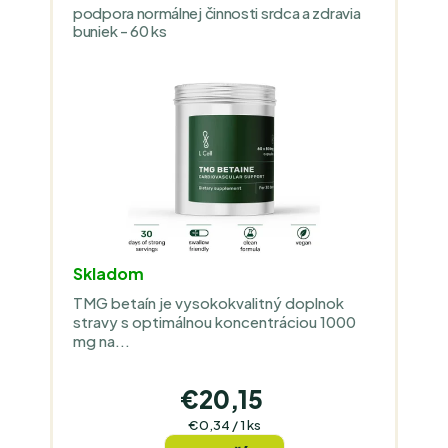
podpora normálnej činnosti srdca a zdravia
buniek - 60 ks
Skladom
TMG betaín je vysokokvalitný doplnok
stravy s optimálnou koncentráciou 1000
mg na...
€20,15
Jednotková
€0,34 / 1 ks
cena: