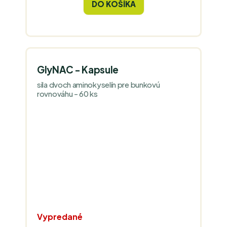
DO KOŠÍKA
GlyNAC - Kapsule
sila dvoch aminokyselín pre bunkovú
rovnováhu - 60 ks
Vypredané