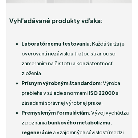
Vyhľadávané produkty vďaka:
Laboratórnemu testovaniu
: Každá šarža je
overovaná nezávislou treťou stranou so
zameraním na čistotu a konzistentnosť
zloženia.
Prísnym výrobným štandardom
: Výroba
prebieha v súlade s normami
ISO 22000
a
zásadami správnej výrobnej praxe.
Premysleným formuláciám
: Vývoj vychádza
z poznania
bunkového metabolizmu
,
regenerácie
a vzájomných súvislostí medzi