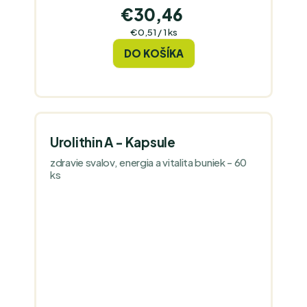
€30,46
Jednotková
€0,51 / 1 ks
cena:
DO KOŠÍKA
Urolithin A - Kapsule
zdravie svalov, energia a vitalita buniek - 60
ks