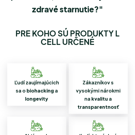
zdravé starnutie?
"
PRE KOHO SÚ PRODUKTY L
CELL URČENÉ
Ľudí zaujímajúcich
Zákazníkov s
sa o
biohacking
a
vysokými nárokmi
longevity
na
kvalitu
a
transparentnosť