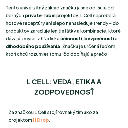
Tento univerzitný základ značku jasne odlišuje od
bežných
private-label
projektov. L Cell nepreberá
hotové receptúry ani slepo nenasleduje trendy – do
produktov zaraďuje len tie látky a kombinácie, ktoré
dávajú zmysel z hľadiska
účinnosti
,
bezpečnosti
a
dlhodobého používania
. Značka je určená ľuďom,
ktorí chcú rozumieť tomu, čo dopĺňajú a prečo.
L CELL: VEDA, ETIKA A
ZODPOVEDNOSŤ
Za značkou L Cell stojí rovnaký tím ako za
projektom
H Drop
.