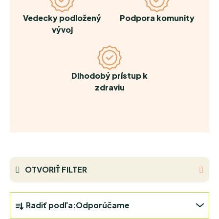
Vedecky podložený
Podpora komunity
vývoj
Dlhodobý prístup k
zdraviu
OTVORIŤ FILTER
R
Radiť podľa:
Odporúčame
A