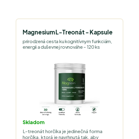
D
V
E
Ý
N
P
I
Magnesium L-Treonát - Kapsule
I
E
prirodzená cesta ku kognitívnym funkciám,
S
P
energii a duševnej rovnováhe - 120 ks
P
R
R
O
O
D
D
U
U
K
K
T
T
O
O
V
V
Skladom
L-treonát horčíka je jedinečná forma
horčíka, ktorá je navrhnutá tak, aby