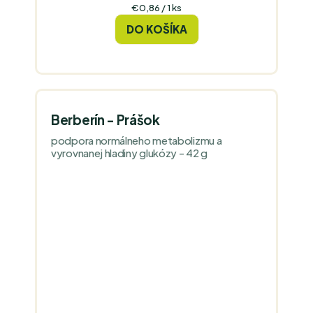
Jednotková
€0,86 / 1 ks
cena:
DO KOŠÍKA
Berberín - Prášok
podpora normálneho metabolizmu a
vyrovnanej hladiny glukózy - 42 g