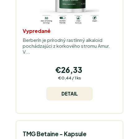
Vypredané
Berberín je prírodný rastlinný alkaloid
pochádzajúci z korkového stromu Amur.
V...
€26,33
Jednotková
€0,44 / 1 ks
cena:
DETAIL
TMG Betaine - Kapsule