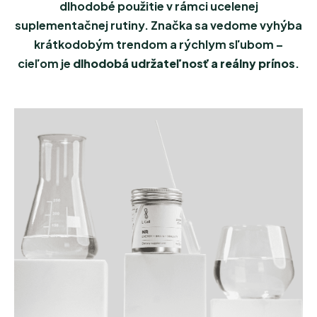
dlhodobé použitie v rámci ucelenej
suplementačnej rutiny. Značka sa vedome vyhýba
krátkodobým trendom a rýchlym sľubom –
cieľom je
dlhodobá udržateľnosť a reálny prínos
.