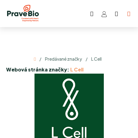
Prejsť
na
Hľadať
NÁKU
obsah
KOŠÍK
Domov
/
Predávané značky
/
L Cell
Webová stránka značky:
L Cell