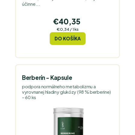
účinne...
€40,35
Jednotková
€0,34 / 1 ks
cena:
DO KOŠÍKA
Berberín - Kapsule
podpora normálneho metabolizmu a
vyrovnanej hladiny glukózy (98 % berberine)
- 60 ks