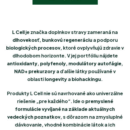
L Cell
je značka doplnkov stravy zameraná na
dlhovekosť
,
bunkovú regeneráciu
a podporu
biologických procesov
, ktoré ovplyvňujú zdravie v
dlhodobom horizonte. V jej portfóliu nájdete
antioxidanty
,
polyfenoly
,
modulátory autofágie
,
NAD+ prekurzory
a ďalšie látky používané v
oblasti
longevity
a
biohackingu
.
Produkty L Cell nie sú navrhované ako univerzálne
riešenie „pre každého“. Ide o
premyslené
formulácie vyvíjané na základe aktuálnych
vedeckých poznatkov
, s dôrazom na zmysluplné
dávkovanie, vhodné kombinácie látok a ich