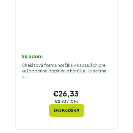
Skladom
Chelátová forma horčíka v kapsulách pre
každodenné doplnenie horčíka. Je šetrná
k...
€26,33
Jednotková
€2,93 / 10 ks
cena:
DO KOŠÍKA