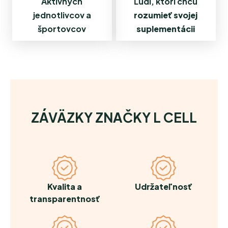
Aktívnych
Ľudí, ktorí chcú
jednotlivcov a
rozumieť svojej
športovcov
suplementácii
ZÁVÄZKY ZNAČKY L CELL
Kvalita a
Udržateľnosť
transparentnosť