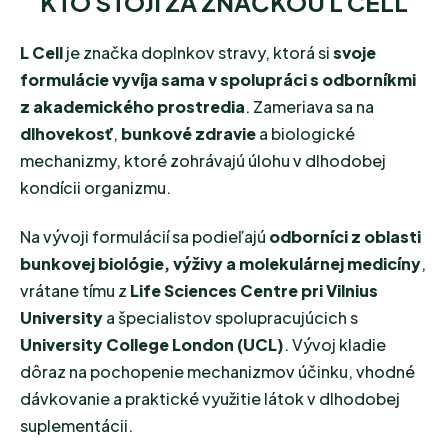
KTO STOJÍ ZA ZNAČKOU L CELL
L Cell
je značka doplnkov stravy, ktorá si
svoje
formulácie vyvíja sama v spolupráci s odborníkmi
z akademického prostredia
. Zameriava sa na
dlhovekosť
,
bunkové zdravie
a biologické
mechanizmy, ktoré zohrávajú úlohu v dlhodobej
kondícii organizmu.
Na vývoji formulácií sa podieľajú
odborníci z oblasti
bunkovej biológie, výživy a molekulárnej medicíny
,
vrátane tímu z
Life Sciences Centre pri Vilnius
University
a špecialistov spolupracujúcich s
University College London (UCL)
. Vývoj kladie
dôraz na pochopenie mechanizmov účinku, vhodné
dávkovanie a praktické využitie látok v dlhodobej
suplementácii.