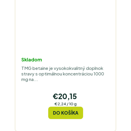
Skladom
TMG betaine je vysokokvalitný doplnok
stravy s optimálnou koncentráciou 1000
mg na...
€20,15
Jednotková
€2,24 / 10 g
cena:
DO KOŠÍKA