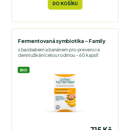
DO KOŠÍKU
Fermentovaná symbiotika - Family
s baobabem a banánem pro prevenci a
denní užívání celou rodinou - 60 kapslí
BIO
715 Kč