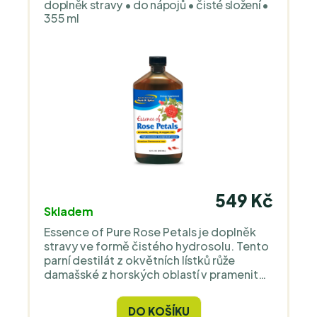
doplněk stravy • do nápojů • čisté složení •
355 ml
549 Kč
Skladem
Essence of Pure Rose Petals je doplněk
stravy ve formě čistého hydrosolu. Tento
parní destilát z okvětních lístků růže
damašské z horských oblastí v pramenité
vodě je v bylinářství ceněn pro svůj vliv na
ženský hormonální komfort, zažívací
DO KOŠÍKU
pohodu a duševní rovnováhu v období