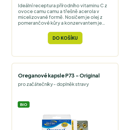
Ideální receptura přírodního vitaminu C z
ovoce camu camu a třešně acerola v
micelizované formě. Nosičem je olej z
pomerančové kůry a konzervantem je
malé množství oleje z divokého oregana.
Pro oslazení se používá jetelový med a
DO KOŠÍKU
prášek z řepné šťávy.
Oreganové kapsle P73 - Original
pro začátečníky - doplněk stravy
BIO