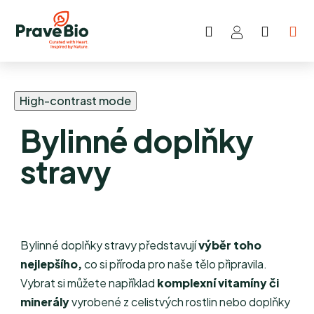
Hledat
NÁKUP
Přejít
KOŠÍK
na
obsah
High-contrast mode
Bylinné doplňky
stravy
Bylinné doplňky stravy představují
výběr toho
nejlepšího,
co si příroda pro naše tělo připravila.
Vybrat si můžete například
komplexní vitamíny či
minerály
vyrobené z celistvých rostlin nebo doplňky