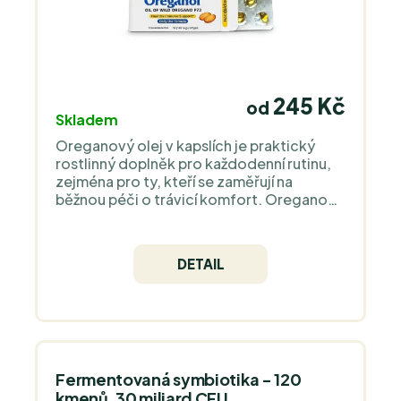
245 Kč
od
Skladem
Oreganový olej v kapslích je praktický
rostlinný doplněk pro každodenní rutinu,
zejména pro ty, kteří se zaměřují na
běžnou péči o trávicí komfort. Oregano
přirozeně obsahuje aromatické rostlinné
látky včetně karvakrolu. Kapsle jsou
vhodné na cesty i pro užívání bez výrazné
DETAIL
chuti oleje v kapkách.
Fermentovaná symbiotika - 120
kmenů, 30 miliard CFU