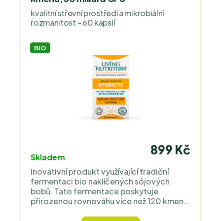
kvalitní střevní prostředí a mikrobiální
rozmanitost - 60 kapslí
BIO
899 Kč
Skladem
Inovativní produkt využívající tradiční
fermentaci bio naklíčených sójových
bobů. Tato fermentace poskytuje
přirozenou rovnováhu více než 120 kmenů
prospěšných mikrobů (30 miliard CFU) v
rámci výživné fermentované potraviny.