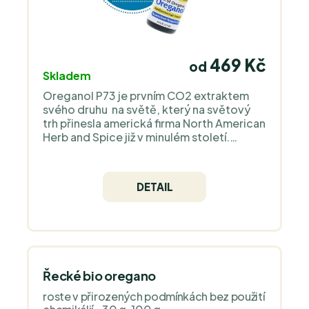
469 Kč
od
Skladem
Oreganol P73 je prvním CO2 extraktem
svého druhu na světě, který na světový
trh přinesla americká firma North American
Herb and Spice již v minulém století.
Používají to nejlepší divoce rostoucí
oregano ve vysokých nadmořských
výškách v Tureckých horách.
DETAIL
Řecké bio oregano
roste v přirozených podmínkách bez použití