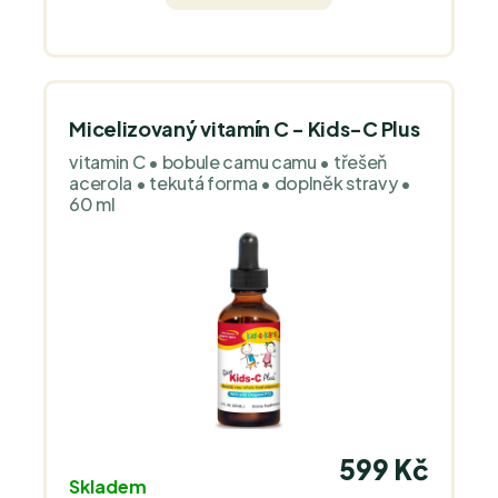
Micelizovaný vitamín C - Kids-C Plus
vitamin C • bobule camu camu • třešeň
acerola • tekutá forma • doplněk stravy •
60 ml
599 Kč
Skladem