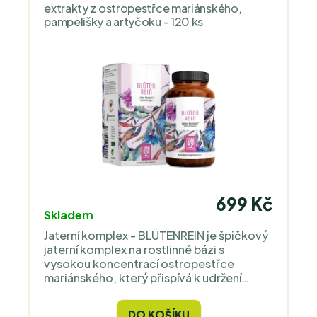
způsob extrakce i kontext užívání jsou
extrakty z ostropestřce mariánského,
uváděny přímo na obalu, včetně QR kódu
pampelišky a artyčoku - 120 ks
s rozšířenými informacemi. Jsme
výhradním dovozcem a distributorem
značky pro celou Evropu.
699 Kč
Skladem
Jaterní komplex - BLÜTENREIN je špičkový
jaterní komplex na rostlinné bázi s
vysokou koncentrací ostropestřce
mariánského, který přispívá k udržení
normální činnosti jater a normálnímu
metabolismu tuků díky obsahu cholinu.
DO KOŠÍKU