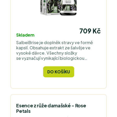
709 Kč
Skladem
SalbeiBrise je doplněk stravy ve formě
kapslí. Obsahuje extrakt ze šalvěje ve
vysoké dávce. Všechny složky
se vyznačují vynikající biologickou
dostupností a použité suroviny
jsou udržitelné a šetrné k životnímu
DO KOŠÍKU
prostředí. SalbeiBrise pomáhá lidem, kteří
často pociťují návaly horka v těle.
Esence z růže damašské - Rose
Petals