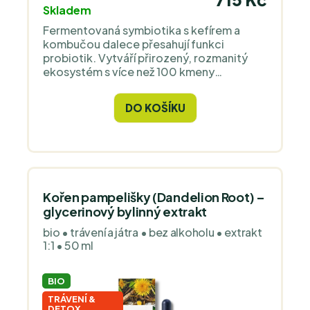
Skladem
Fermentovaná symbiotika s kefírem a
kombučou dalece přesahují funkci
probiotik. Vytváří přirozený, rozmanitý
ekosystém s více než 100 kmeny
prospěšných mikrobů a živin, které vyživují
trávicí mikroflóru. Nejde o to, kolik miliard
DO KOŠÍKU
CFU bakterií do sebe dostanete ve formě
izolátu, ale jaký terén vytvoříte pro tvorbu
vlastních bakterií.
Kořen pampelišky (Dandelion Root) –
glycerinový bylinný extrakt
bio • trávení a játra • bez alkoholu • extrakt
1:1 • 50 ml
BIO
TRÁVENÍ &
DETOX