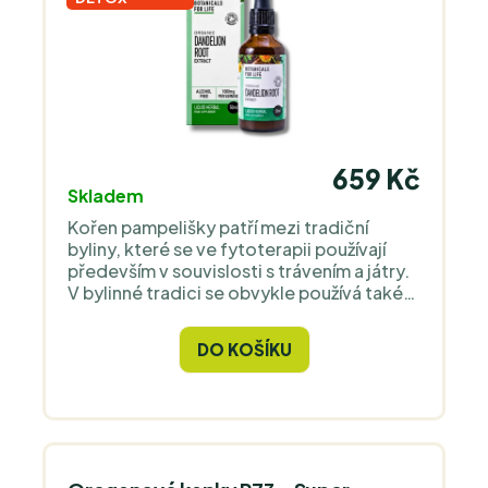
659 Kč
Skladem
Kořen pampelišky patří mezi tradiční
byliny, které se ve fytoterapii používají
především v souvislosti s trávením a játry.
V bylinné tradici se obvykle používá také
jako tekutá alternativa ke kapslím nebo
čaji. Kořen pampelišky obsahuje látky,
DO KOŠÍKU
například taraxasterol, taraxerol a
taraxacin, které jsou pro tuto bylinu
typické. Botanicals For Life nabízí bio
bezalkoholový extrakt z kořene
pampelišky v poměru 1 : 1 ve formě kapek.
1 ml (cca 20 kapek) odpovídá 1000 mg