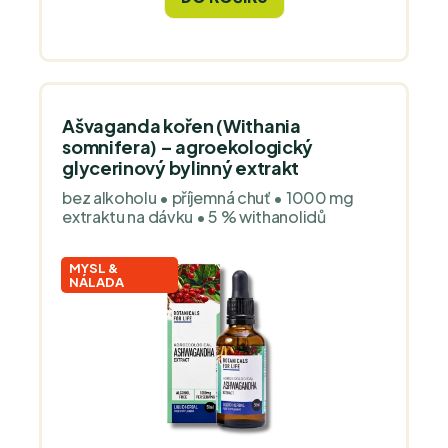
Ašvaganda kořen (Withania
somnifera) – agroekologický
glycerinový bylinný extrakt
bez alkoholu • příjemná chuť • 1000 mg
extraktu na dávku • 5 % withanolidů
MYSL &
NÁLADA