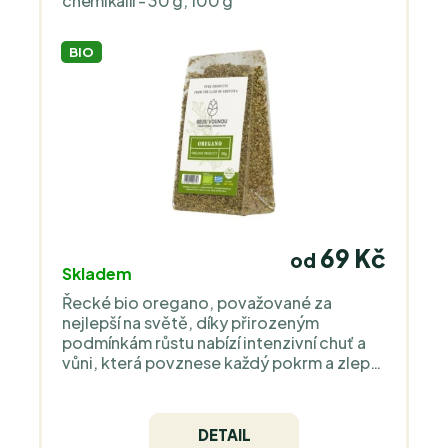
chemikálií - 30 g, 100 g
BIO
69 Kč
od
Skladem
Řecké bio oregano, považované za
nejlepší na světě, díky přirozeným
podmínkám růstu nabízí intenzivní chuť a
vůni, která povznese každý pokrm a zlepší
jeho nutriční hodnotu. Navíc je dobré na
trávení a dýchací obtíže, což z něj činí
nejen vynikající koření, ale i cenný přírodní
DETAIL
lék.