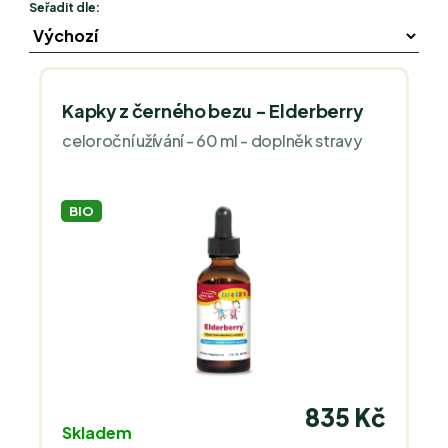
Seřadit dle:
Kapky z černého bezu - Elderberry
celoroční užívání - 60 ml - doplněk stravy
BIO
835 Kč
Skladem