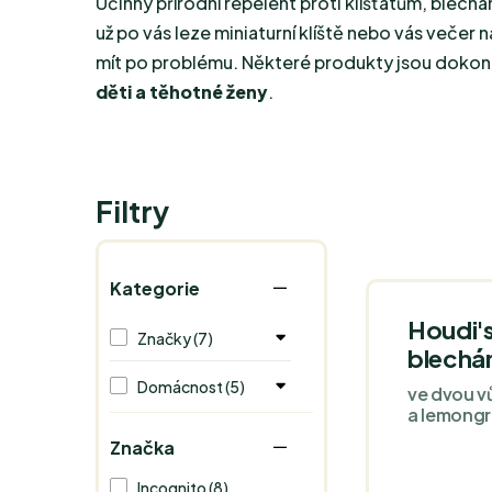
Účinný přírodní repelent proti klíšťatům, blech
už po vás leze miniaturní klíště nebo vás večer
mít po problému. Některé produkty jsou doko
děti a těhotné ženy
.
Filtry
Kategorie
Houdi's
Značky (7)
blechám
Domácnost (5)
ve dvou v
a lemongr
Značka
Incognito (8)