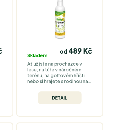
č
489 Kč
od
Skladem
Ať už jste na procházce v
lese, na túře v náročném
terénu, na golfovém hřišti
nebo si hrajete s rodinou na
zahradě, chraňte sebe i své
děti pomocí Bug-X,
DETAIL
repelentu proti klíšťatům a
,
komárům, který je bezpečný
ý
pro každodenní použití.