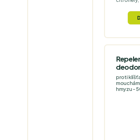
odpuzují v
složky se 
pokožky tě
vlasů, a o
kousavý a
Repelen
deodor
proti klíš
mouchám 
hmyzu - 5