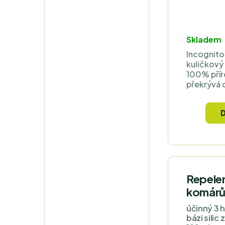
Skladem
Incognito
kuličkový
100% přír
překrývá 
poskytuje
bodavým 
účinnost 
hodin, má 
bezpečným
včetně ma
měsíců a p
pokožkou
Repelen
komárů
účinný 3 h
bázi silic 