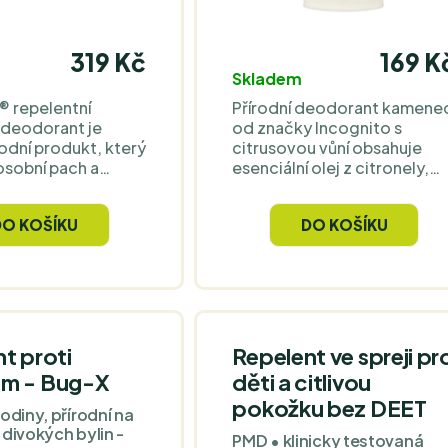
319 Kč
169 K
Skladem
® repelentní
Přírodní deodorant kamene
 deodorant je
od značky Incognito s
odní produkt, který
citrusovou vůní obsahuje
osobní pach a
esenciální olej z citronely,
 ochranu před
který funguje jako repelent
hmyzem. Jeho
proti hmyzu. Je vhodný pro
DO KOŠÍKU
DO KOŠÍKU
trvá po dobu 5
celou rodinu, včetně dětí o
příjemnou vůni a je
2 let, je lehký, kompaktní a
 pro celou rodinu
ideální pro cestování.
lých dětí od 6
ro osoby s citlivou
.
t proti
Repelent ve spreji pr
m - Bug-X
děti a citlivou
pokožku bez DEET
odiny, přírodní na
z divokých bylin -
PMD • klinicky testovaná