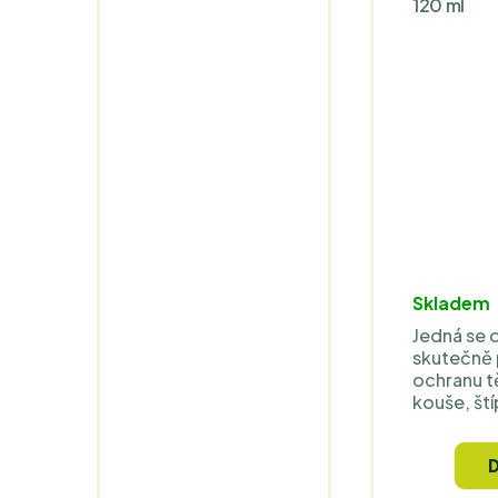
120 ml
Skladem
Jedná se 
skutečně p
ochranu t
kouše, ští
Propracova
že vaše l
tráveny b
svědění a 