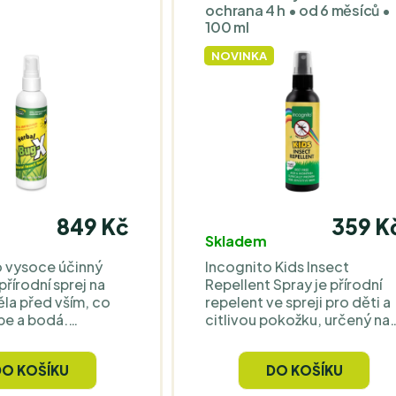
ochrana 4 h • od 6 měsíců •
100 ml
NOVINKA
849 Kč
359 K
Skladem
o vysoce účinný
Incognito Kids Insect
řírodní sprej na
Repellent Spray je přírodní
ěla před vším, co
repelent ve spreji pro děti a
pe a bodá.
citlivou pokožku, určený na
né složení zajistí,
cesty, výlety, pobyt u vody i
etní večery budou
každodenní venkovní použití
DO KOŠÍKU
DO KOŠÍKU
ez zbytečného
Využívá rostlinné PMD a
škrábání.
podle klinického testování