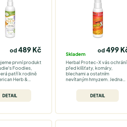
489 Kč
499 K
od
od
Skladem
jeme první produkt
Herbal Protec-X vás ochrání
udie's Foodies,
před klíšťaty, komáry,
erá patří k rodině
blechami a ostatním
rican Herb &
nevítaným hmyzem. Jedna
dherně voňavý a
aplikace vás ochrání až 3
ířátkům příjemný
hodiny anebo i déle. Lze
DETAIL
DETAIL
proti blechám,
používat opakovaně rovnou
a jiným parazitům.
na kůži. Neobsahuje DEET (N
N – diethyltoluamid). Vhodn
pro děti i zvířata.