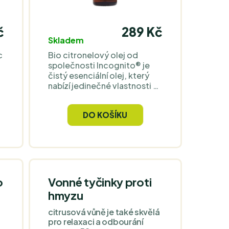
č
289 Kč
Skladem
c
Bio citronelový olej od
společnosti Incognito® je
čistý esenciální olej, který
nabízí jedinečné vlastnosti a
účinnou ochranu proti
hmyzu.
DO KOŠÍKU
d
o
Vonné tyčinky proti
hmyzu
citrusová vůně je také skvělá
pro relaxaci a odbourání