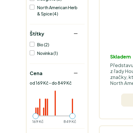
North American Herb
& Spice (4)
Štítky
Bio (2)
Novinka (1)
Skladem
Představu
z řady Ho
Cena
značky, kt
North Ame
od 169 Kč - do 849 Kč
Spice. Ná
přesto zv
repelent 
klíšťatům 
169 Kč
849 Kč