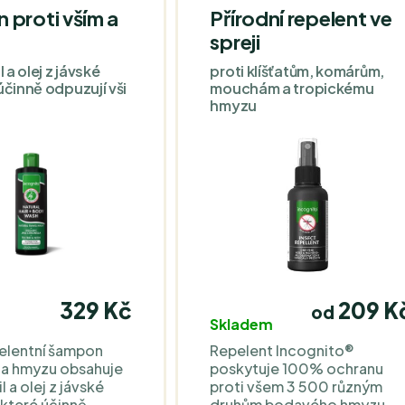
proti vším a
Přírodní repelent ve
spreji
l a olej z jávské
proti klíšťatům, komárům,
účinně odpuzují vši
mouchám a tropickému
hmyzu
329 Kč
209 K
od
Skladem
elentní šampon
Repelent Incognito®
m a hmyzu obsahuje
poskytuje 100% ochranu
l a olej z jávské
proti všem 3 500 různým
 které účinně
druhům bodavého hmyzu,