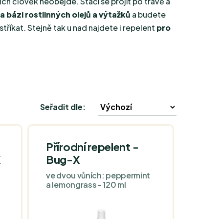
ich člověk neobejde. Stačí se projít po trávě a
a bázi rostlinných olejů a výtažků
a budete
tříkat. Stejně tak u nad najdete i repelent
pro
Seřadit dle:
Přírodní repelent -
X
Bug-X
ve dvou vůních: peppermint
a lemongrass - 120 ml