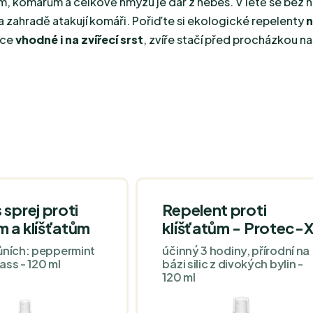
ám, komárům a celkově hmyzu je dar z nebes. V létě se bez n
 na zahradě atakují komáři. Pořiďte si ekologické repelenty
n
nce
vhodné i na zvířecí srst
,
zvíře stačí před procházkou nas
 sprej proti
Repelent proti
 a klíšťatům
klíšťatům - Protec-
ůních: peppermint
účinný 3 hodiny, přírodní na
ass - 120 ml
bázi silic z divokých bylin -
120 ml