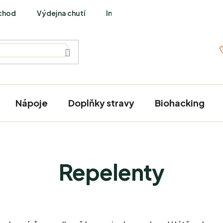
chod
Výdejna chutí
Interviews
Nápoje
Doplňky stravy
Biohacking
Repelenty