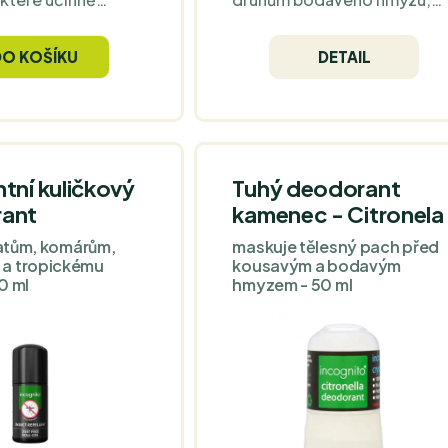
ši. Jeho účinné
včetně komárů, vos a včel a
vstřebávají do
je vhodný pro všechny
DO KOŠÍKU
DETAIL
la a hlavy, včetně
včetně malých dětí od 6
dpuzují nepříjemný,
měsíců i pro osoby s citlivou
 bodavý hmyz.
kůží. Repelent je 100%
přírodní a jeho maximální
účinnost je klinicky
prokázána.
tní kuličkový
Tuhý deodorant
ant
kamenec - Citronela
ťatům, komárům,
maskuje tělesný pach před
a tropickému
kousavým a bodavým
0 ml
hmyzem - 50 ml