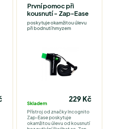
První pomoc při
kousnutí - Zap-Ease
poskytuje okamžitou úlevu
při bodnutí hmyzem
č
229 Kč
Skladem
Přístroj od značky Incognito
Zap-Ease poskytuje
okamžitou úlevu od kousnutí
bez nutkání škrábat se. Zap-