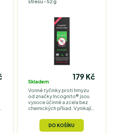
stresu - 52 g
č
179 Kč
Skladem
Vonné tyčinky proti hmyzu
od značky Incognito® jsou
vysoce účinné a zcela bez
chemických přísad. Vynikají
svěží citrusovou vůní, která
.
nejenže osvěží a zpříjemní
DO KOŠÍKU
atmosféru každé místnosti,
ale také odrazuje hmyz.