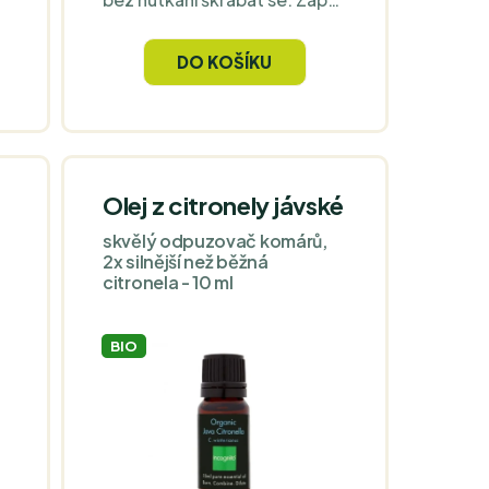
Ease je spolehlivý společník v
boji proti nepříjemnému
DO KOŠÍKU
bodnutí hmyzem.
Olej z citronely jávské
skvělý odpuzovač komárů,
2x silnější než běžná
citronela - 10 ml
BIO