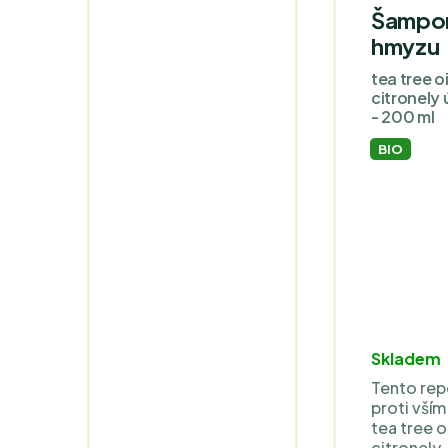
Šampon 
hmyzu
tea tree oi
citronely 
- 200 ml
BIO
Skladem
Tento rep
proti vší
tea tree oi
citronely,