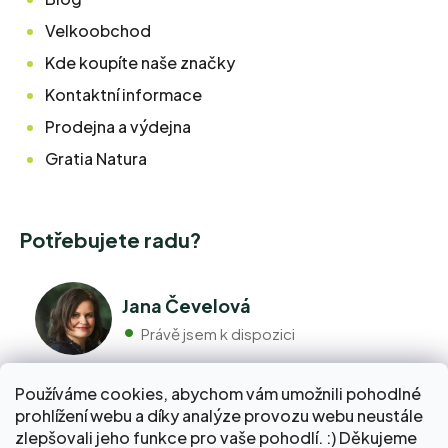
Velkoobchod
Kde koupíte naše značky
Kontaktní informace
Prodejna a výdejna
Gratia Natura
Potřebujete radu?
Jana Čevelová
Právě jsem k dispozici
Používáme cookies, abychom vám umožnili pohodlné
+420 776 298 517
prohlížení webu a díky analýze provozu webu neustále
Volejte pondělí - pátek 9:00 až 17:00
zlepšovali jeho funkce pro vaše pohodlí. :) Děkujeme