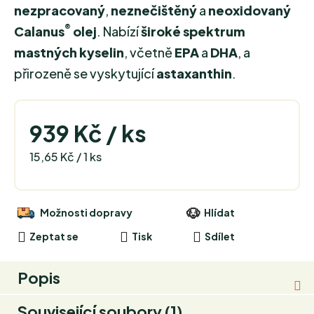
nezpracovaný
,
neznečištěný
a
neoxidovaný
®
Calanus
olej
. Nabízí
široké spektrum
mastných kyselin
, včetně
EPA
a
DHA
, a
přirozeně se vyskytující
astaxanthin
.
939 Kč
/ ks
Měrná cena:
15,65 Kč / 1 ks
Možnosti dopravy
Hlídat
Zeptat se
Tisk
Sdílet
Popis
Související soubory (1)