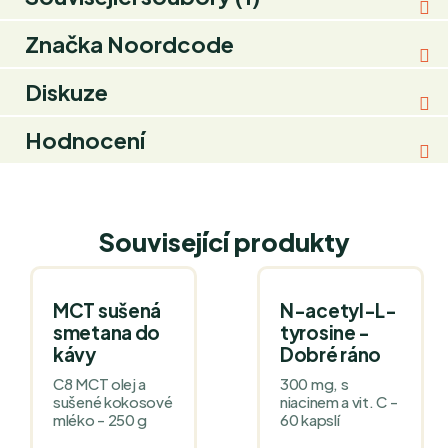
Značka
Noordcode
Diskuze
Hodnocení
Související produkty
MCT sušená
N-acetyl-L-
smetana do
tyrosine -
kávy
Dobré ráno
C8 MCT olej a
300 mg, s
sušené kokosové
niacinem a vit. C -
mléko - 250 g
60 kapslí