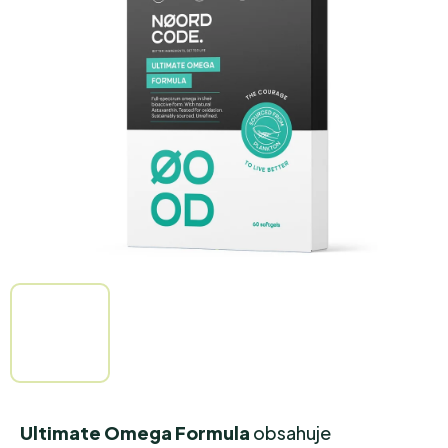
z
5
hvězdiček.
Ultimate Omega Formula
obsahuje