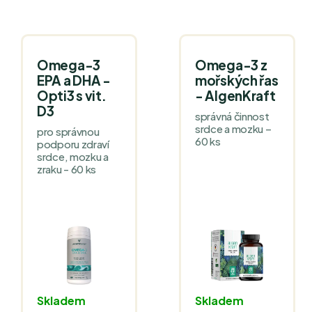
Omega-3
Omega-3 z
EPA a DHA -
mořských řas
Opti3 s vit.
- AlgenKraft
D3
správná činnost
srdce a mozku –
pro správnou
60 ks
podporu zdraví
srdce, mozku a
zraku - 60 ks
Skladem
Skladem