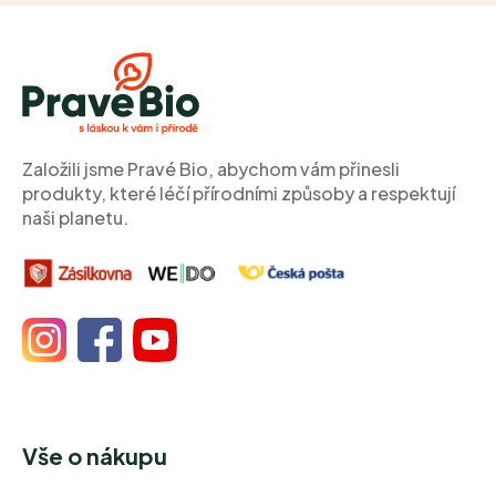
Z
á
p
a
t
í
Založili jsme Pravé Bio, abychom vám přinesli
produkty, které léčí přírodními způsoby a respektují
naši planetu.
Vše o nákupu