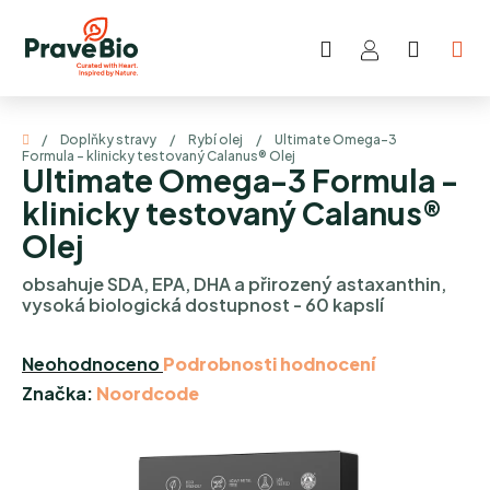
Přejít
na
Hledat
NÁKUP
obsah
KOŠÍK
Domů
/
Doplňky stravy
/
Rybí olej
/
Ultimate Omega-3
Formula - klinicky testovaný Calanus® Olej
Ultimate Omega-3 Formula -
klinicky testovaný Calanus®
Olej
obsahuje SDA, EPA, DHA a přirozený astaxanthin,
vysoká biologická dostupnost - 60 kapslí
Průměrné
Neohodnoceno
Podrobnosti hodnocení
hodnocení
Značka:
Noordcode
produktu
je
0,0