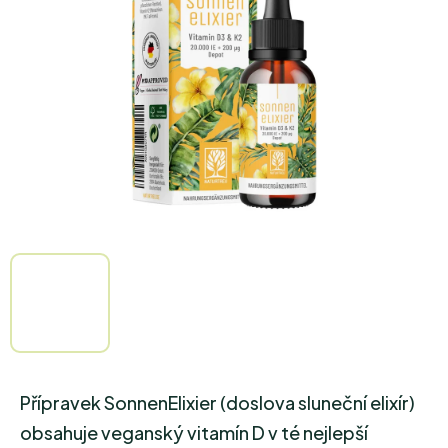
5
hvězdiček.
Přípravek SonnenElixier (doslova sluneční elixír)
obsahuje veganský vitamín D v té nejlepší