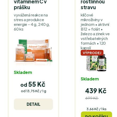
vitaminem C v
rostlinnou
prášku
stravu
vyvážená reakce na
klíčové
stres a produkce
mikroživiny v
energie - 4 g, 240 g,
jednom • aktivní
60 ks
B12 + folát •
železo a zinek ve
vstřebatelných
formách • 120
kapslí
VÝPRODEJ
Skladem
Skladem
55 Kč
od
439 Kč
Měrná
od 13,75 Kč / 1 g
cena:
699 Kč
(–37
DETAIL
%)
Měrná
3,66 Kč / 1 ks
cena:
DO KOŠÍKU