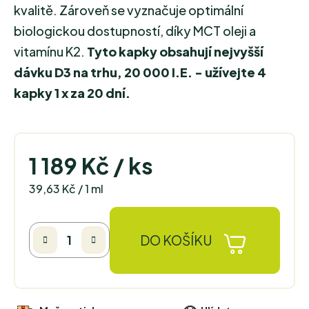
kvalitě. Zároveň se vyznačuje optimální
biologickou dostupností, díky MCT oleji a
vitamínu K2.
Tyto kapky obsahují nejvyšší
dávku D3 na trhu, 20 000 I.E. - užívejte 4
kapky 1 x za 20 dní.
1 189 Kč
/ ks
Měrná cena:
39,63 Kč / 1 ml
DO KOŠÍKU