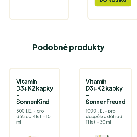
Podobné produkty
Vitamín
Vitamín
D3+K2 kapky
D3+K2 kapky
-
-
SonnenKind
SonnenFreund
500 I.E. - pro
1000 I.E. - pro
děti od 4 let – 10
dospělé a děti od
ml
11 let – 30 ml