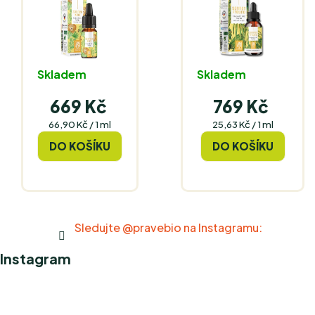
Skladem
Skladem
669 Kč
769 Kč
Měrná
Měrná
66,90 Kč / 1 ml
25,63 Kč / 1 ml
cena:
cena:
DO KOŠÍKU
DO KOŠÍKU
Sledujte @pravebio na Instagramu:
Instagram