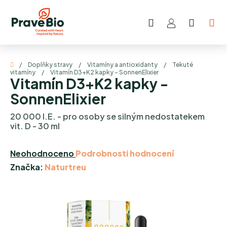
Přejít
na
Hledat
NÁKUP
obsah
KOŠÍK
Domů
/
Doplňky stravy
/
Vitamíny a antioxidanty
/
Tekuté
vitamíny
/
Vitamín D3+K2 kapky - SonnenElixier
Vitamín D3+K2 kapky -
SonnenElixier
20 000 I.E. - pro osoby se silným nedostatekem
vit. D - 30 ml
Průměrné
Neohodnoceno
Podrobnosti hodnocení
hodnocení
Značka:
Naturtreu
produktu
je
0,0
z