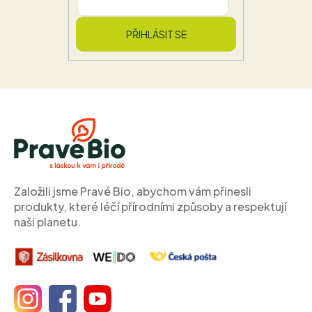
PŘIHLÁSIT SE
Z
á
p
a
t
í
Založili jsme Pravé Bio, abychom vám přinesli
produkty, které léčí přírodními způsoby a respektují
naši planetu.