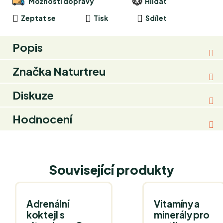
Možnosti dopravy
Hlídat
Zeptat se
Tisk
Sdílet
Popis
Značka
Naturtreu
Diskuze
Hodnocení
Související produkty
Adrenální
Vitamíny a
koktejl s
minerály pro