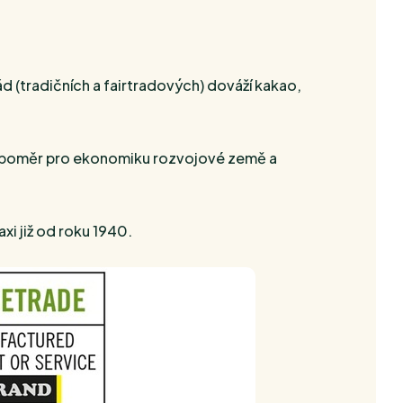
d (tradičních a fairtradových) dováží kakao,
 nepoměr pro ekonomiku rozvojové země a
xi již od roku 1940.