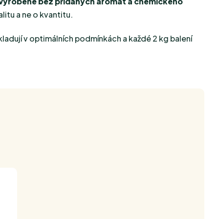
 vyrobené bez přidaných aromat a chemického
itu a ne o kvantitu.
skladují v optimálních podmínkách a každé 2 kg balení