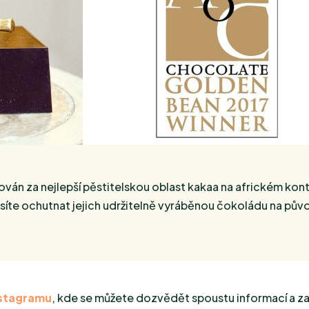
án za nejlepší pěstitelskou oblast kakaa na africkém kon
usíte ochutnat jejich udržitelně vyráběnou čokoládu na pův
nstagramu
, kde se můžete dozvědět spoustu informací a zaj