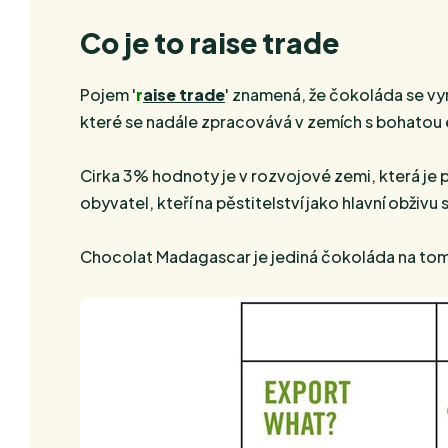
Co je to raise trade
Pojem '
r
aise trade
' znamená, že čokoláda se vyr
které se nadále zpracovává v zemích s bohatou
Cirka 3% hodnoty je v rozvojové zemi, která je
obyvatel, kteří na pěstitelství jako hlavní obživu
Chocolat Madagascar je jediná čokoláda na tomto 