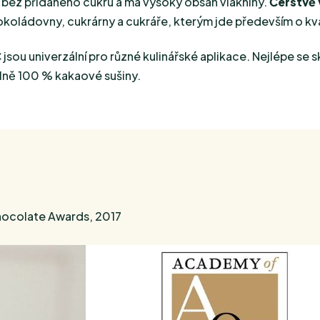
 bez přidaného cukru a má vysoký obsah vlákniny.
Čerstvě
okoládovny, cukrárny a cukráře, kterým jde především o kval
 jsou univerzální pro různé kulinářské aplikace. Nejlépe se 
lně 100 % kakaové sušiny.
ocolate Awards, 2017