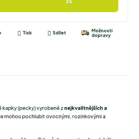
Možnosti
e
Tisk
Sdílet
dopravy
é kapky (pecky) vyrobené z
nejkvalitnějších a
se mohou pochlubit ovocnými, rozinkovými a