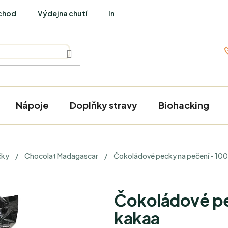
chod
Výdejna chutí
Interviews
Nápoje
Doplňky stravy
Biohacking
čky
/
Chocolat Madagascar
/
Čokoládové pecky na pečení - 10
Čokoládové pe
kakaa