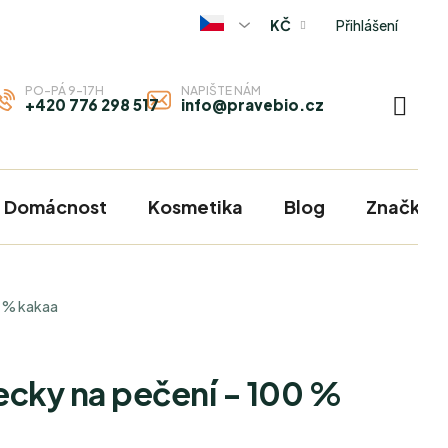
Přihlášení
KČ
PO-PÁ 9-17H
NAPIŠTE NÁM
+420 776 298 517
info@pravebio.cz
NÁKU
KOŠÍ
Domácnost
Kosmetika
Blog
Značky
0 % kakaa
cky na pečení - 100 %