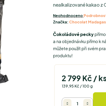
nealkalizované kakao z C
Průměrné
Neohodnoceno
Podrobnost
hodnocení
Značka:
Chocolat Madagas
produktu
Čokoládové pecky
přímo
je
0,0
a na objednávku přímo k ná
z
můžete použít při svém pra
5
produktu!
hvězdiček.
2 799 Kč
/ k
Měrná cena:
139,95 Kč / 100 g