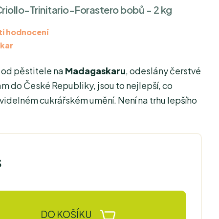
riollo-Trinitario-Forastero bobů - 2 kg
i hodnocení
kar
 od pěstitele na
Madagaskaru
, odeslány čerstvé
m do České Republiky, jsou to nejlepší, co
videlném cukrářském umění. Není na trhu lepšího
s
DO KOŠÍKU