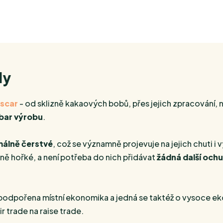
dy
scar
- od sklizně kakaových bobů, přes jejich zpracování, n
 bar výrobu
.
álně čerstvé
, což se významně projevuje na jejich chuti i 
ě hořké, a není potřeba do nich přidávat
žádná další och
podpořena místní ekonomika a jedná se taktéž o vysoce ek
ir trade
na
raise trade.