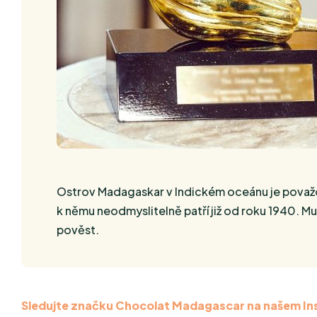
Ostrov Madagaskar v Indickém oceánu je považov
k němu neodmyslitelně patří již od roku 1940. M
pověst.
Sledujte značku Chocolat Madagascar na našem I