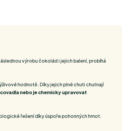
áslednou výrobu čokolád i jejich balení, probíhá
výživové hodnotě. Díky jejich plné chuti chutnají
ucovadla nebo je chemicky upravovat
ologické řešení díky úspoře pohonných hmot.