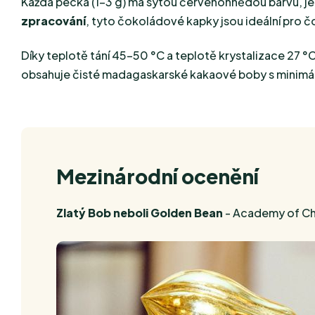
Každá pecka (1-3 g) má sytou červenohnědou barvu, je
zpracování
, tyto čokoládové kapky jsou ideální pro č
Díky teplotě tání 45-50 °C a teplotě krystalizace 27 °C
obsahuje čisté madagaskarské kakaové boby s minimá
Mezinárodní ocenění
Zlatý Bob neboli Golden Bean
- Academy of Ch