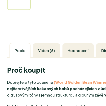
Popis
Videa (6)
Hodnocení
Di
Proč koupit
Dopřejte si tyto oceněné
(World Golden Bean Winne
nejčerstvějších kakaových bobů pocházejících z ú
citrusovými tóny s jemnou strukturou a dlouhým závěr