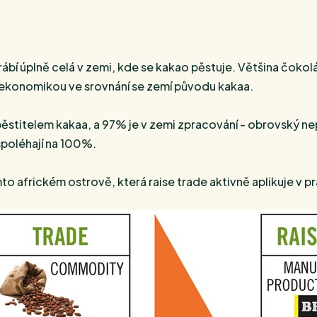
ábí úplně celá v zemi, kde se kakao pěstuje. Většina čokolá
 ekonomikou ve srovnání se zemí původu kakaa.
 pěstitelem kakaa, a 97% je v zemi zpracování - obrovský
 spoléhají na 100%.
africkém ostrově, která raise trade aktivně aplikuje v pra