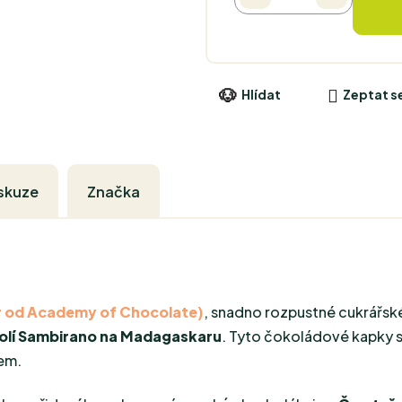
Hlídat
Zeptat s
skuze
Značka
r od Academy of Chocolate)
, snadno rozpustné cukrářsk
dolí Sambirano na Madagaskaru
. Tyto čokoládové kapky 
em.