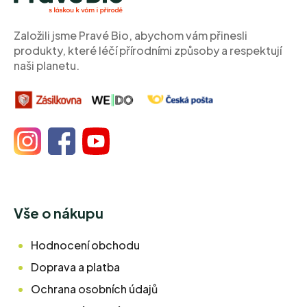
t
í
Založili jsme Pravé Bio, abychom vám přinesli
produkty, které léčí přírodními způsoby a respektují
naši planetu.
Vše o nákupu
Hodnocení obchodu
Doprava a platba
Ochrana osobních údajů