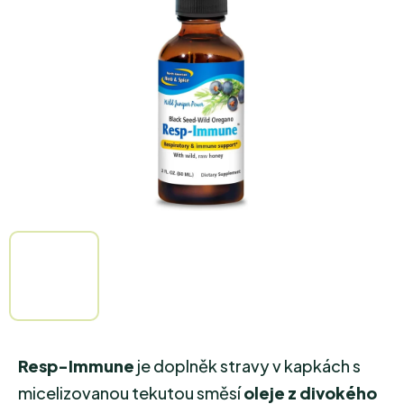
5
hvězdiček.
Resp-Immune
je doplněk stravy v kapkách s
micelizovanou tekutou směsí
oleje z divokého