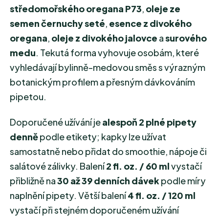
středomořského oregana P73
,
oleje ze
semen černuchy seté
,
esence z divokého
oregana
,
oleje z divokého jalovce
a
surového
medu
. Tekutá forma vyhovuje osobám, které
vyhledávají bylinně-medovou směs s výrazným
botanickým profilem a přesným dávkováním
pipetou.
Doporučené užívání je
alespoň 2 plné pipety
denně
podle etikety; kapky lze užívat
samostatně nebo přidat do smoothie, nápoje či
salátové zálivky. Balení
2 fl. oz. / 60 ml
vystačí
přibližně na
30 až 39 denních dávek
podle míry
naplnění pipety. Větší balení
4 fl. oz. / 120 ml
vystačí při stejném doporučeném užívání