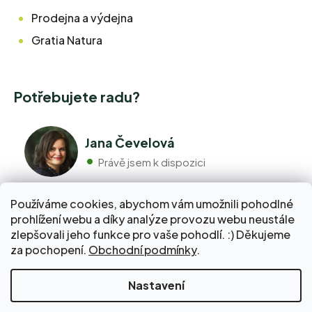
Prodejna a výdejna
Gratia Natura
Potřebujete radu?
Jana Čevelová
Právě jsem k dispozici
Používáme cookies, abychom vám umožnili pohodlné
+420 776 298 517
prohlížení webu a díky analýze provozu webu neustále
Volejte pondělí - pátek 9:00 až 17:00
zlepšovali jeho funkce pro vaše pohodlí. :) Děkujeme
info@pravebio.cz
za pochopení.
Obchodní podmínky
.
Napište nám kdykoli, snažíme se vždy odpovědět do 24
hodin.
Nakupte za 2 000 Kč a dopravu do Balíkovny zaplatíme
Nastavení
za vás!
Vytvořil Shoptet Premium