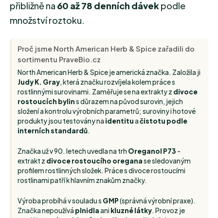
přibližně na
60 až 78 denních dávek
podle
množství roztoku.
Proč jsme North American Herb & Spice zařadili do
sortimentu PraveBio.cz
North American Herb & Spice je americká značka. Založila ji
Judy K. Gray
, která značku rozvíjela kolem práce s
rostlinnými surovinami. Zaměřuje se na extrakty z
divoce
rostoucích bylin
s důrazem na původ surovin, jejich
složení a kontrolu výrobních parametrů; suroviny i hotové
produkty jsou testovány na
identitu
a
čistotu podle
interních standardů
.
Značka už v 90. letech uvedla na trh
Oreganol P73
-
extrakt z
divoce rostoucího oregana
se sledovaným
profilem rostlinných složek. Práce s divoce rostoucími
rostlinami patří k hlavním znakům značky.
Výroba probíhá v souladu s
GMP
(správná výrobní praxe).
Značka nepoužívá
plnidla
ani
kluzné látky
. Provoz je