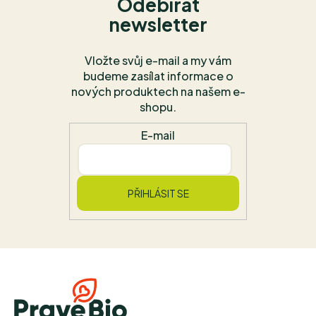
Odebírat
newsletter
Vložte svůj e-mail a my vám
budeme zasílat informace o
nových produktech na našem e-
shopu.
E-mail
PŘIHLÁSIT SE
Z
á
p
a