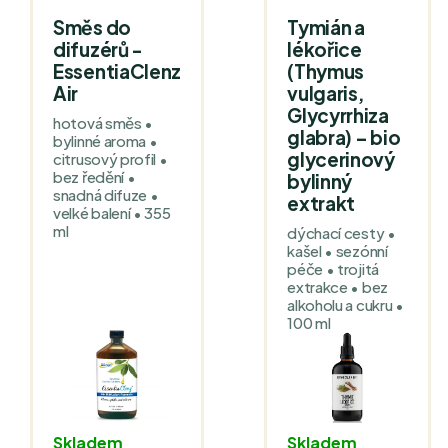
Směs do
Tymián a
difuzérů -
lékořice
EssentiaClenz
(Thymus
Air
vulgaris,
Glycyrrhiza
hotová směs •
glabra) – bio
bylinné aroma •
glycerinový
citrusový profil •
bez ředění •
bylinný
snadná difuze •
extrakt
velké balení • 355
ml
dýchací cesty •
kašel • sezónní
péče • trojitá
extrakce • bez
alkoholu a cukru •
100 ml
Skladem
Skladem