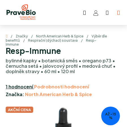
Přejít
na
Hledat
NÁKUP
obsah
KOŠÍK
Domů
/
Značky
/
North American Herb & Spice
/
Výběr dle
benefitů
/
Respirační (dýchací) soustava
/
Resp-
Immune
Resp-Immune
bylinné kapky • botanická směs • oregano p73 •
černucha setá • jalovcový profil • medová chuť •
doplněk stravy • 60 ml • 120 ml
Průměrné
1 hodnocení
Podrobnosti hodnocení
hodnocení
Značka:
North American Herb & Spice
produktu
je
AKČNÍ CENA
AŽ –15
5,0
%
z