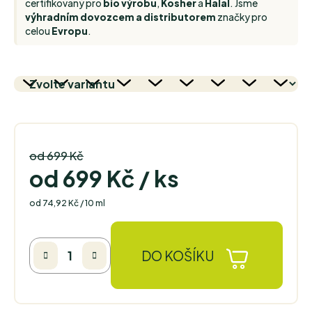
certifikovaný pro
bio výrobu
,
Kosher
a
Halal
. Jsme
výhradním dovozcem a distributorem
značky pro
celou
Evropu
.
od 699 Kč
od
699 Kč
/ ks
Měrná cena:
od 74,92 Kč / 10 ml
DO KOŠÍKU