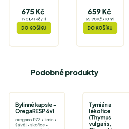
675 Kč
659 Kč
Měrná
Měrná
1 901,41 Kč / 1 l
65,90 Kč / 10 ml
cena:
cena:
DO KOŠÍKU
DO KOŠÍKU
Podobné produkty
Bylinné kapsle -
Tymián a
OregaRESP 6v1
lékořice
(Thymus
oregano P73 • kmín •
vulgaris,
šalvěj • skořice •