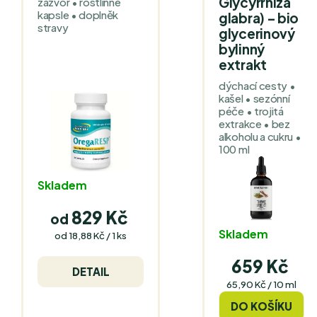
Glycyrrhiza
zázvor • rostlinné
kapsle • doplněk
glabra) – bio
stravy
glycerinový
bylinný
extrakt
dýchací cesty •
kašel • sezónní
péče • trojitá
extrakce • bez
alkoholu a cukru •
100 ml
Skladem
829 Kč
od
Skladem
Měrná
od 18,88 Kč / 1 ks
cena:
659 Kč
DETAIL
Měrná
65,90 Kč / 10 ml
cena:
DO KOŠÍKU