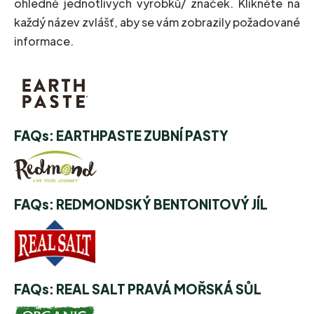
ohledně jednotlivých výrobků/ značek. Klikněte na
každý název zvlášť, aby se vám zobrazily požadované
informace.
FAQs: EARTHPASTE ZUBNÍ PASTY
FAQs: REDMONDSKÝ BENTONITOVÝ JÍL
FAQs: REAL SALT PRAVÁ MOŘSKÁ SŮL