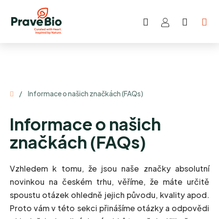
Přejít
na
Hledat
NÁKUP
obsah
KOŠÍK
Domů
/
Informace o našich značkách (FAQs)
Informace o našich
značkách (FAQs)
Vzhledem k tomu, že jsou naše značky absolutní
novinkou na českém trhu, věříme, že máte určitě
spoustu otázek ohledně jejich původu, kvality apod.
Proto vám v této sekci přinášíme otázky a odpovědi