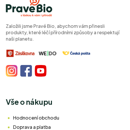
p
a
t
í
Založili jsme Pravé Bio, abychom vám přinesli
produkty, které léčí přírodními způsoby a respektují
naši planetu.
Vše o nákupu
Hodnocení obchodu
Doprava a platba