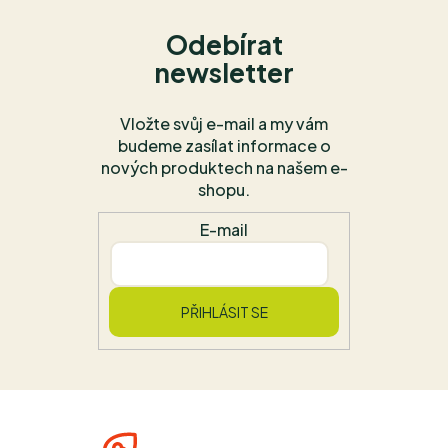
Odebírat
newsletter
Vložte svůj e-mail a my vám
budeme zasílat informace o
nových produktech na našem e-
shopu.
E-mail
PŘIHLÁSIT SE
Z
á