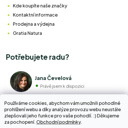
Kde koupíte naše značky
Kontaktní informace
Prodejna a výdejna
Gratia Natura
Potřebujete radu?
Jana Čevelová
Právě jsem k dispozici
Používáme cookies, abychom vám umožnili pohodlné
+420 776 298 517
prohlížení webu a díky analýze provozu webu neustále
Volejte pondělí - pátek 9:00 až 17:00
zlepšovali jeho funkce pro vaše pohodlí. :) Děkujeme
info@pravebio.cz
za pochopení.
Obchodní podmínky
.
Napište nám kdykoli, snažíme se vždy odpovědět do 24