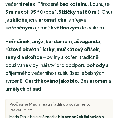
večerní
relax
. Přirozeně
bez kofeinu
. Louhujte
5 minut
při
95 °C
(cca
1,5 lžičky
na
180 ml
). Chuť
je
zklidňující
a
aromatická
, s hřejivě
kořeněným
a jemně
květinovým
dozvukem.
Heřmánek
,
anýz
,
kardamom
,
ašvaganda
,
růžové okvětní lístky
,
muškátový oříšek
,
fenykl
a
skořice
– byliny a koření tradičně
používané v bylinářství pro podporu
pohody
a
příjemného večerního rituálu (bez léčebných
tvrzení).
Certifikováno jako bio.
Bez
aromat
a
umělých přísad
.
Proč jsme Madn Tea zařadili do sortimentu
PraveBio.cz
Madn Tea je belgická značka
bio sypaných čajových a