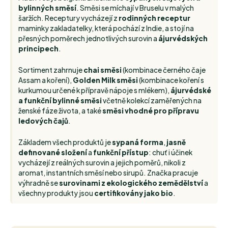
bylinných směsí
. Směsi se míchají v Bruselu v malých
šaržích. Receptury vycházejí z
rodinných receptur
maminky zakladatelky, která pochází z Indie, a stojí na
přesných poměrech jednotlivých surovin a
ájurvédských
principech
.
Sortiment zahrnuje
chai směsi
(kombinace černého čaje
Assam a koření),
Golden Milk směsi
(kombinace koření s
kurkumou určené k přípravě nápoje s mlékem),
ájurvédské
a funkční bylinné směsi
včetně kolekcí zaměřených na
ženské fáze života, a také
směsi vhodné pro přípravu
ledových čajů
.
Základem všech produktů je
sypaná forma
,
jasně
definované složení
a
funkční přístup
: chuť i účinek
vycházejí z reálných surovin a jejich poměrů, nikoli z
aromat, instantních směsí nebo sirupů. Značka pracuje
výhradně se
surovinami z ekologického zemědělství
a
všechny produkty jsou
certifikovány jako bio
.