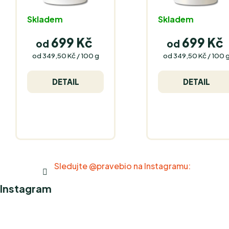
Skladem
Skladem
699 Kč
699 Kč
od
od
Měrná
Měrná
od 349,50 Kč / 100 g
od 349,50 Kč / 100 
cena:
cena:
DETAIL
DETAIL
Sledujte @pravebio na Instagramu:
Instagram