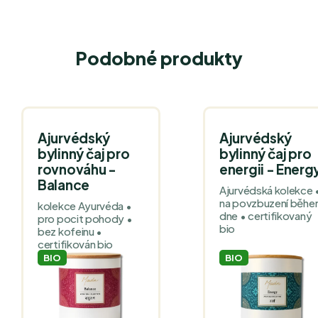
Podobné produkty
Ajurvédský
Ajurvédský
bylinný čaj pro
bylinný čaj pro
rovnováhu -
energii - Energ
Balance
Ajurvédská kolekce 
na povzbuzení běh
kolekce Ayurvéda •
dne • certifikovaný
pro pocit pohody •
bio
bez kofeinu •
certifikován bio
BIO
BIO