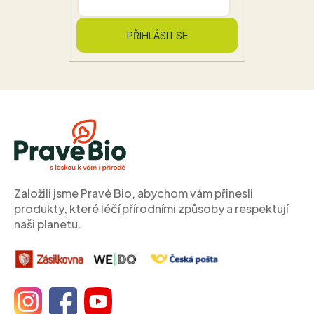
PŘIHLÁSIT SE
Z
á
p
a
t
í
Založili jsme Pravé Bio, abychom vám přinesli
produkty, které léčí přírodními způsoby a respektují
naši planetu.