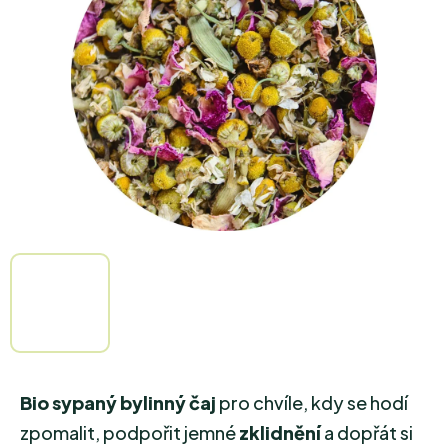
5
hvězdiček.
Bio sypaný bylinný čaj
pro chvíle, kdy se hodí
zpomalit, podpořit jemné
zklidnění
a dopřát si