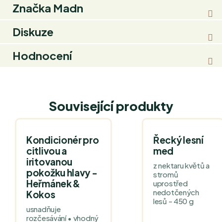
Značka
Madn
Diskuze
Hodnocení
Související produkty
Kondicionér pro
Řecký lesní
citlivou a
med
iritovanou
z nektaru květů a
pokožku hlavy -
stromů
Heřmánek &
uprostřed
nedotčených
Kokos
lesů - 450 g
usnadňuje
rozčesávání • vhodný