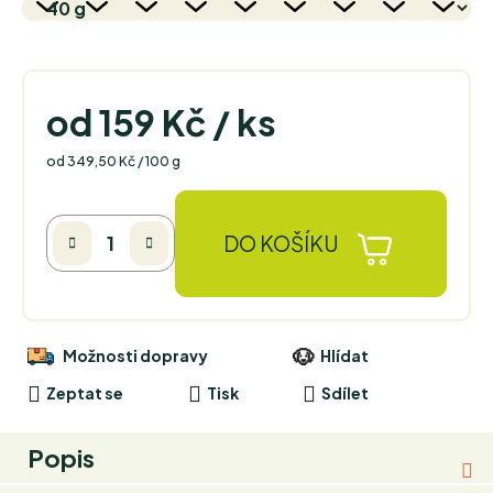
od
159 Kč
/ ks
Měrná cena:
od 349,50 Kč / 100 g
DO KOŠÍKU
Možnosti dopravy
Hlídat
Zeptat se
Tisk
Sdílet
Popis