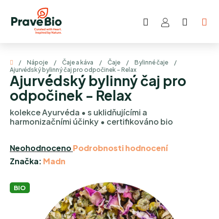
Přejít
na
Hledat
NÁKUP
obsah
KOŠÍK
Domů
/
Nápoje
/
Čaje a káva
/
Čaje
/
Bylinné čaje
/
Ajurvédský bylinný čaj pro odpočinek - Relax
Ajurvédský bylinný čaj pro
odpočinek - Relax
kolekce Ayurvéda • s uklidňujícími a
harmonizačními účinky • certifikováno bio
Průměrné
Neohodnoceno
Podrobnosti hodnocení
hodnocení
Značka:
Madn
produktu
je
BIO
0,0
z