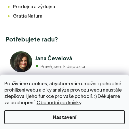
Prodejna a výdejna
Gratia Natura
Potřebujete radu?
Jana Čevelová
Právě jsem k dispozici
Používáme cookies, abychom vám umožnili pohodlné
+420 776 298 517
prohlížení webu a díky analýze provozu webu neustále
Volejte pondělí - pátek 9:00 až 17:00
zlepšovali jeho funkce pro vaše pohodlí. :) Děkujeme
info@pravebio.cz
za pochopení.
Obchodní podmínky
.
Napište nám kdykoli, snažíme se vždy odpovědět do 24
hodin.
Nakupte za 2 000 Kč a dopravu do Balíkovny zaplatíme
Nastavení
za vás!
Vytvořil Shoptet Premium