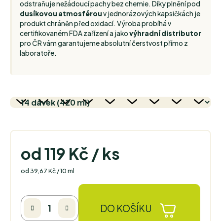
odstraňuje nežádoucí pachy bez chemie. Díky plnění pod
dusíkovou atmosférou
v jednorázových kapsičkách je
produkt chráněn před oxidací. Výroba probíhá v
certifikovaném FDA zařízení a jako
výhradní distributor
pro ČR vám garantujeme absolutní čerstvost přímo z
laboratoře.
od
119 Kč
/ ks
Měrná cena:
od 39,67 Kč / 10 ml
DO KOŠÍKU