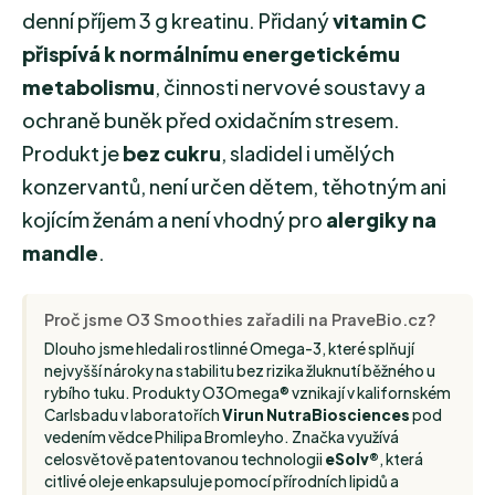
denní příjem 3 g kreatinu. Přidaný
vitamin C
přispívá k normálnímu energetickému
metabolismu
, činnosti nervové soustavy a
ochraně buněk před oxidačním stresem.
Produkt je
bez cukru
, sladidel i umělých
konzervantů, není určen dětem, těhotným ani
kojícím ženám a není vhodný pro
alergiky na
mandle
.
Proč jsme O3 Smoothies zařadili na PraveBio.cz?
Dlouho jsme hledali rostlinné Omega-3, které splňují
nejvyšší nároky na stabilitu bez rizika žluknutí běžného u
rybího tuku. Produkty O3Omega® vznikají v kalifornském
Carlsbadu v laboratořích
Virun NutraBiosciences
pod
vedením vědce Philipa Bromleyho. Značka využívá
celosvětově patentovanou technologii
eSolv®
, která
citlivé oleje enkapsuluje pomocí přírodních lipidů a