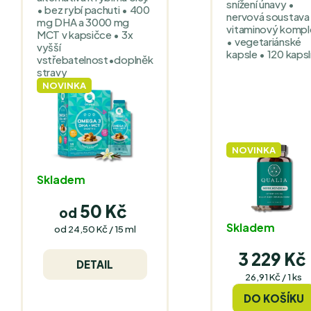
snížení únavy •
• bez rybí pachuti • 400
nervová soustava
mg DHA a 3000 mg
vitaminový kompl
MCT v kapsičce • 3x
• vegetariánské
vyšší
kapsle • 120 kapsl
vstřebatelnost•doplněk
stravy
NOVINKA
NOVINKA
Skladem
50 Kč
od
Skladem
Měrná
od 24,50 Kč / 15 ml
cena:
3 229 Kč
DETAIL
Měrná
26,91 Kč / 1 ks
cena:
DO KOŠÍKU