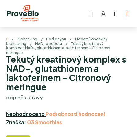
Přejít
na
Hledat
NÁKUP
obsah
KOŠÍK
Domů
/
Biohacking
/
Podle typu
/
Moderní longevity
biohacking
/
NAD+ podpora
/
Tekutý kreatinový
komplex s NAD+, glutathionem a laktoferinem – Citronový
meringue
Tekutý kreatinový komplex s
NAD+, glutathionem a
laktoferinem – Citronový
meringue
doplněk stravy
Průměrné
Neohodnoceno
Podrobnosti hodnocení
hodnocení
Značka:
O3 Smoothies
produktu