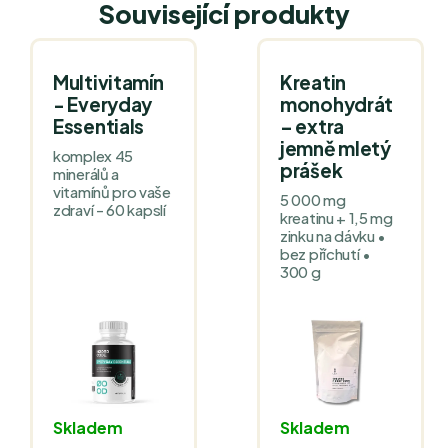
Související produkty
Multivitamín
Kreatin
- Everyday
monohydrát
Essentials
– extra
jemně mletý
komplex 45
prášek
minerálů a
vitamínů pro vaše
5 000 mg
zdraví - 60 kapslí
kreatinu + 1,5 mg
zinku na dávku •
bez příchutí •
300 g
Skladem
Skladem