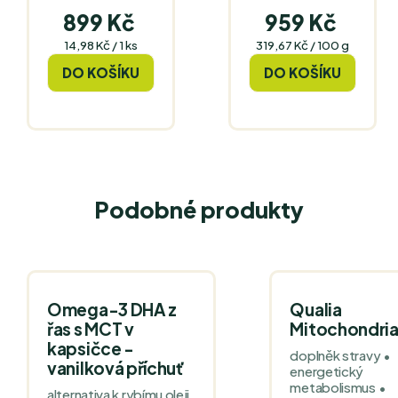
899 Kč
959 Kč
Měrná
Měrná
14,98 Kč / 1 ks
319,67 Kč / 100 g
cena:
cena:
DO KOŠÍKU
DO KOŠÍKU
Podobné produkty
Omega-3 DHA z
Qualia
řas s MCT v
Mitochondri
kapsičce -
doplněk stravy •
vanilková příchuť
energetický
metabolismus •
alternativa k rybímu oleji