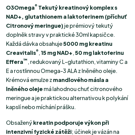
®
O3Omega
Tekutý kreatinový komplex s
NAD+, glutathionem a laktoferinem (příchuť
Citronový meringue)
je prémiový tekutý
doplněk stravy v praktické 30ml kapsičce.
Každá dávka obsahuje
5000 mg kreatinu
®
Creavitalis
,
15 mg NAD+
,
50 mg laktoferinu
™
Effera
, redukovaný L-glutathion, vitaminy C a
E a rostlinnou Omega-3 ALA z lněného oleje.
Krémová emulze z
mandlového másla a
lněného oleje
má lahodnou chuť citronového
meringue a je praktickou alternativou k polykání
kapslí nebo míchání prášku.
Obsažený
kreatin podporuje výkon při
intenzivní fyzické zátěži
; účinek je vázán na