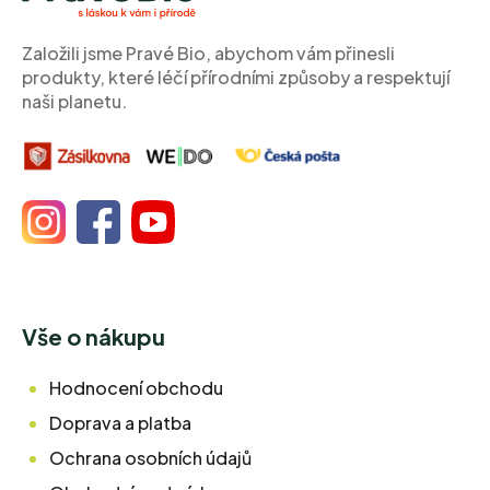
t
í
Založili jsme Pravé Bio, abychom vám přinesli
produkty, které léčí přírodními způsoby a respektují
naši planetu.
Vše o nákupu
Hodnocení obchodu
Doprava a platba
Ochrana osobních údajů