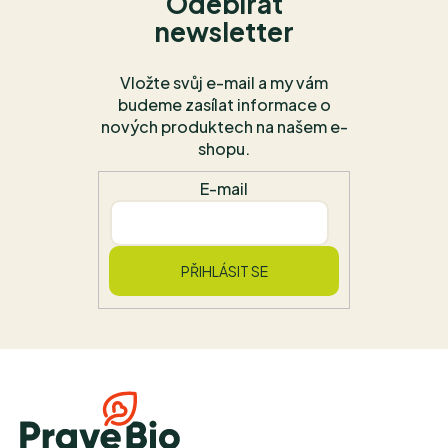
Odebírat
newsletter
Vložte svůj e-mail a my vám
budeme zasílat informace o
nových produktech na našem e-
shopu.
E-mail
PŘIHLÁSIT SE
Z
á
p
a