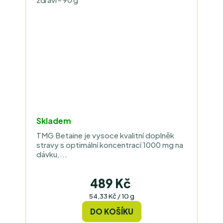
Skladem
TMG Betaine je vysoce kvalitní doplněk
stravy s optimální koncentrací 1000 mg na
dávku,...
489 Kč
Měrná
54,33 Kč / 10 g
cena:
DO KOŠÍKU