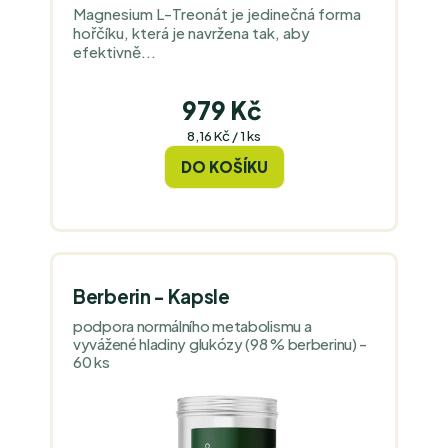
Magnesium L-Treonát je jedinečná forma
hořčíku, která je navržena tak, aby
efektivně...
979 Kč
Měrná
8,16 Kč / 1 ks
cena:
DO KOŠÍKU
Berberin - Kapsle
podpora normálního metabolismu a
vyvážené hladiny glukózy (98 % berberinu) -
60 ks