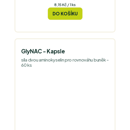
Měrná
8,15 Kč / 1 ks
cena:
DO KOŠÍKU
GlyNAC - Kapsle
síla dvou aminokyselin pro rovnováhu buněk -
60 ks