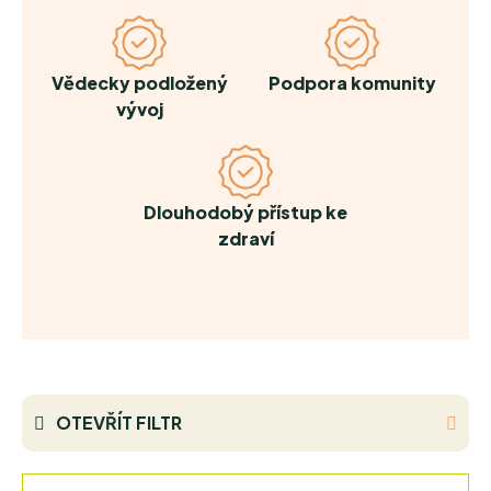
Vědecky podložený
Podpora komunity
vývoj
Dlouhodobý přístup ke
zdraví
OTEVŘÍT FILTR
Ř