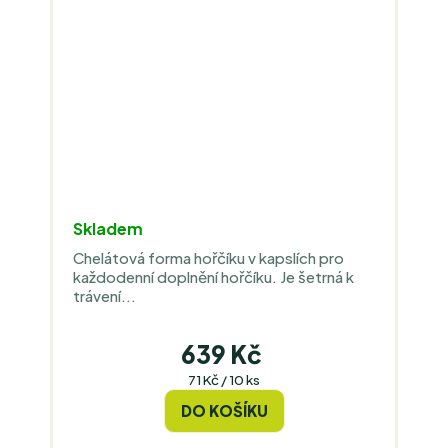
Skladem
Chelátová forma hořčíku v kapslích pro
každodenní doplnění hořčíku. Je šetrná k
trávení...
639 Kč
Měrná
71 Kč / 10 ks
cena:
DO KOŠÍKU