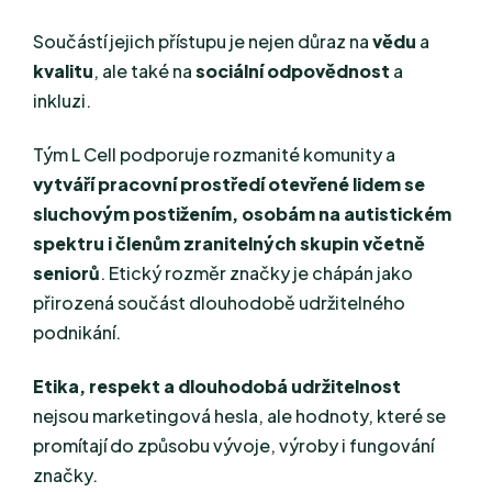
Součástí jejich přístupu je nejen důraz na
vědu
a
kvalitu
, ale také na
sociální odpovědnost
a
inkluzi.
Tým L Cell podporuje rozmanité komunity a
vytváří pracovní prostředí otevřené lidem se
sluchovým postižením, osobám na autistickém
spektru i členům zranitelných skupin včetně
seniorů
. Etický rozměr značky je chápán jako
přirozená součást dlouhodobě udržitelného
podnikání.
Etika, respekt a dlouhodobá udržitelnost
nejsou marketingová hesla, ale hodnoty, které se
promítají do způsobu vývoje, výroby i fungování
značky.