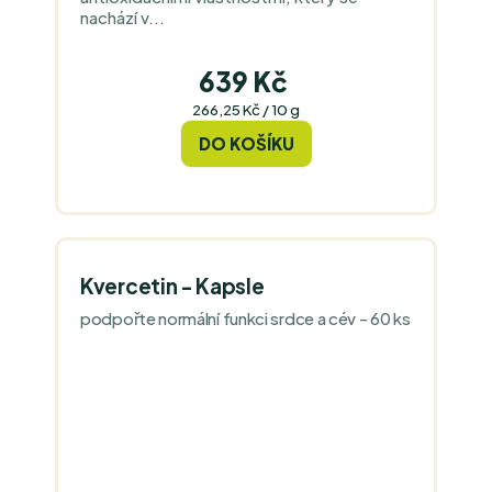
nachází v...
639 Kč
Měrná
266,25 Kč / 10 g
cena:
DO KOŠÍKU
Kvercetin - Kapsle
podpořte normální funkci srdce a cév - 60 ks