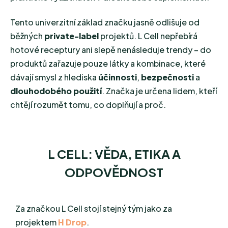
Tento univerzitní základ značku jasně odlišuje od
běžných
private-label
projektů. L Cell nepřebírá
hotové receptury ani slepě nenásleduje trendy – do
produktů zařazuje pouze látky a kombinace, které
dávají smysl z hlediska
účinnosti
,
bezpečnosti
a
dlouhodobého použití
. Značka je určena lidem, kteří
chtějí rozumět tomu, co doplňují a proč.
L CELL: VĚDA, ETIKA A
ODPOVĚDNOST
Za značkou L Cell stojí stejný tým jako za
projektem
H Drop
.