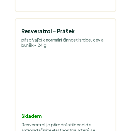
Resveratrol - Prášek
přispívající k normální činnosti srdce, cév a
buněk - 24 g
Skladem
Resveratrol je přírodní stilbenoid s
antioxidačními vlastnostmi, který se