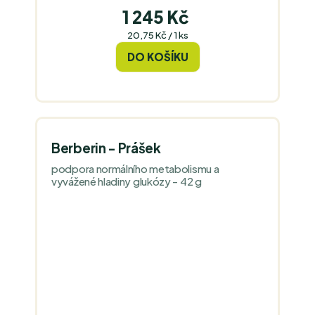
1 245 Kč
Měrná
20,75 Kč / 1 ks
cena:
DO KOŠÍKU
Berberin - Prášek
podpora normálního metabolismu a
vyvážené hladiny glukózy - 42 g