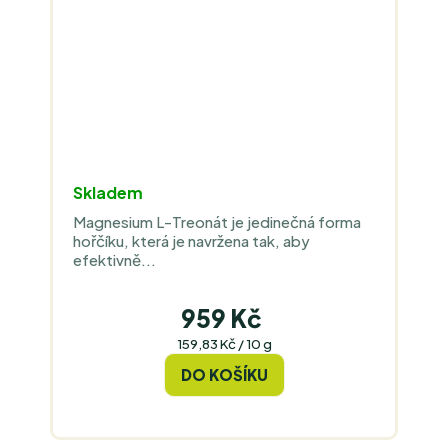
Skladem
Magnesium L-Treonát je jedinečná forma
hořčíku, která je navržena tak, aby
efektivně...
959 Kč
Měrná
159,83 Kč / 10 g
cena:
DO KOŠÍKU