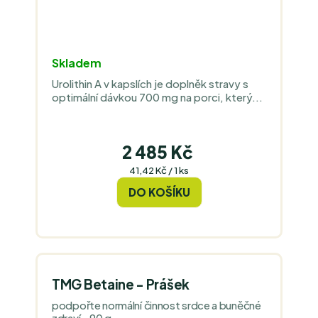
Skladem
Urolithin A v kapslích je doplněk stravy s
optimální dávkou 700 mg na porci, který...
2 485 Kč
Měrná
41,42 Kč / 1 ks
cena:
DO KOŠÍKU
TMG Betaine - Prášek
podpořte normální činnost srdce a buněčné
zdraví - 90 g