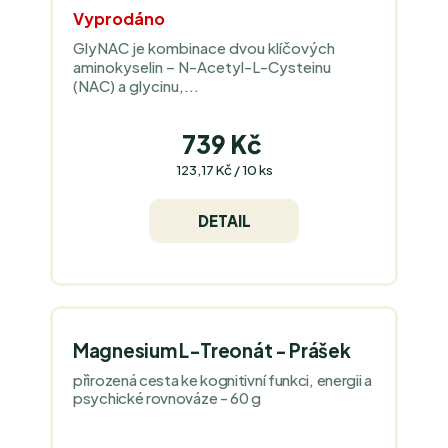
Vyprodáno
GlyNAC je kombinace dvou klíčových
aminokyselin – N-Acetyl-L-Cysteinu
(NAC) a glycinu,...
739 Kč
Měrná
123,17 Kč / 10 ks
cena:
DETAIL
Magnesium L-Treonát - Prášek
přirozená cesta ke kognitivní funkci, energii a
psychické rovnováze - 60 g