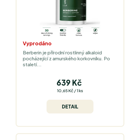
Vyprodáno
Berberin je přírodní rostlinný alkaloid
pocházející z amurského korkovníku. Po
staletí...
639 Kč
Měrná
10,65 Kč / 1 ks
cena:
DETAIL