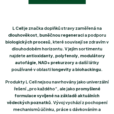
L Cell
je značka doplňků stravy zaměřená na
dlouhověkost
,
buněčnou regeneraci
a podporu
biologických procesů
, které souvisejí se zdravím v
dlouhodobém horizontu. V jejím sortimentu
najdete
antioxidanty
,
polyfenoly
,
modulátory
autofágie
,
NAD+ prekurzory
a další látky
používané v oblasti
longevity
a
biohackingu
.
Produkty L Cell nejsou navrhovány jako univerzální
řešení „pro každého“, ale jako
promyšlené
formulace vyvíjené na základě aktuálních
vědeckých poznatků
. Vývoj vychází z pochopení
mechanismů účinku, práce s dávkováním a