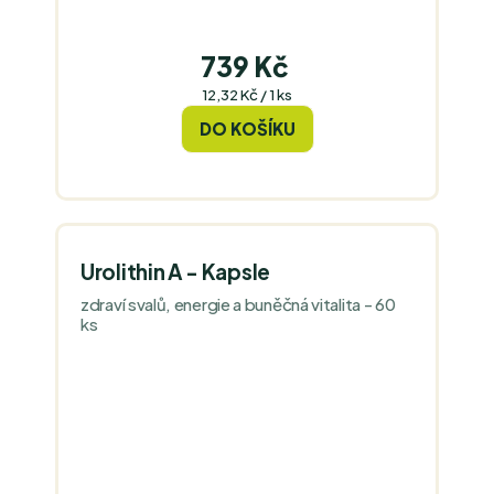
739 Kč
Měrná
12,32 Kč / 1 ks
cena:
DO KOŠÍKU
Urolithin A - Kapsle
zdraví svalů, energie a buněčná vitalita - 60
ks