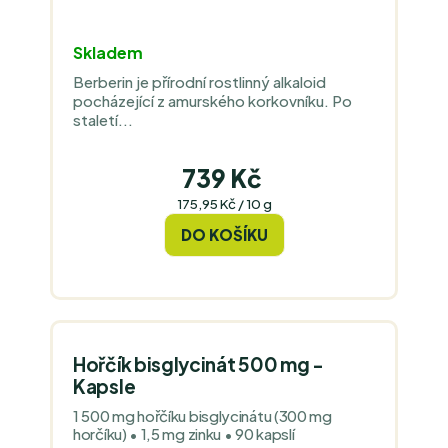
Skladem
Berberin je přírodní rostlinný alkaloid
pocházející z amurského korkovníku. Po
staletí...
739 Kč
Měrná
175,95 Kč / 10 g
cena:
DO KOŠÍKU
Hořčík bisglycinát 500 mg -
Kapsle
1 500 mg hořčíku bisglycinátu (300 mg
horčíku) • 1,5 mg zinku • 90 kapslí