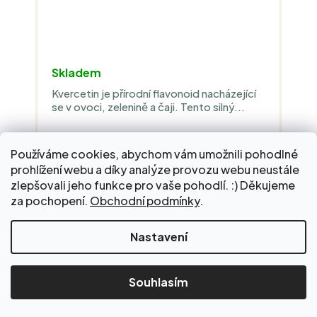
Skladem
Kvercetin je přírodní flavonoid nacházející
se v ovoci, zelenině a čaji. Tento silný...
Používáme cookies, abychom vám umožnili pohodlné
639 Kč
prohlížení webu a díky analýze provozu webu neustále
Měrná
106,50 Kč / 10 ks
zlepšovali jeho funkce pro vaše pohodlí. :) Děkujeme
cena:
za pochopení.
Obchodní podmínky
.
DO KOŠÍKU
Nakupte za 2 000 Kč a dopravu do Balíkovny zaplatíme
Nastavení
za vás!
Souhlasím
Mořský hydrolyzovaný kolagen z
ryb - 10 000 mg