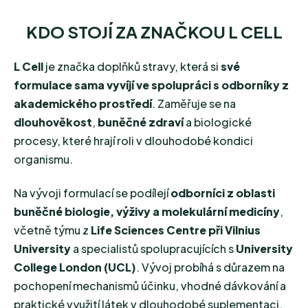
KDO STOJÍ ZA ZNAČKOU L CELL
L Cell
je značka doplňků stravy, která si
své
formulace sama vyvíjí ve spolupráci s odborníky z
akademického prostředí
. Zaměřuje se na
dlouhověkost
,
buněčné zdraví
a biologické
procesy, které hrají roli v dlouhodobé kondici
organismu.
Na vývoji formulací se podílejí
odborníci z oblasti
buněčné biologie, výživy a molekulární medicíny
,
včetně týmu z
Life Sciences Centre při Vilnius
University
a specialistů spolupracujících s
University
College London (UCL)
. Vývoj probíhá s důrazem na
pochopení mechanismů účinku, vhodné dávkování a
praktické využití látek v dlouhodobé suplementaci.