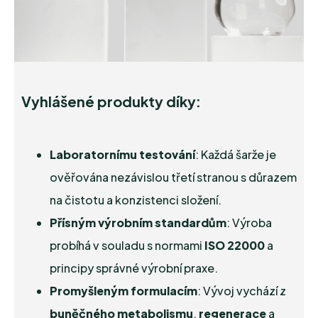
Vyhlášené produkty díky:
Laboratornímu testování
: Každá šarže je
ověřována nezávislou třetí stranou s důrazem
na čistotu a konzistenci složení.
Přísným výrobním standardům
: Výroba
probíhá v souladu s normami
ISO 22000
a
principy správné výrobní praxe.
Promyšleným formulacím
: Vývoj vychází z
buněčného metabolismu
,
regenerace
a